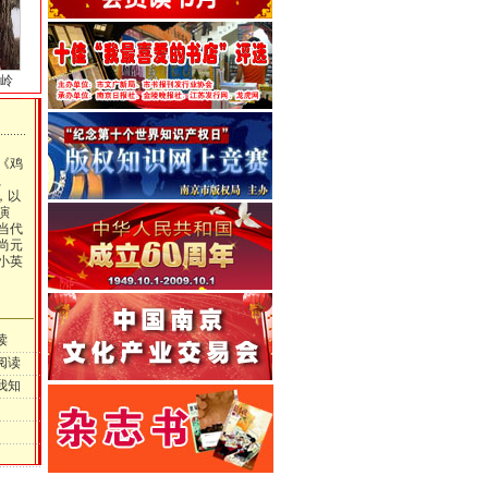
岭
《鸡
、
，以
演
当代
尚元
小英
读
阅读
我知