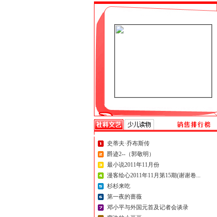
史蒂夫·乔布斯传
爵迹2--（郭敬明）
最小说2011年11月份
漫客绘心2011年11月第15期(谢谢卷...
杉杉来吃
第一夜的蔷薇
邓小平与外国元首及记者会谈录