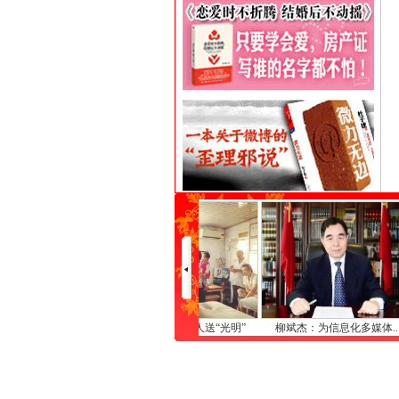
“全国..
南通：国庆为盲人送“光明”
柳斌杰：为信息化多媒体..
第