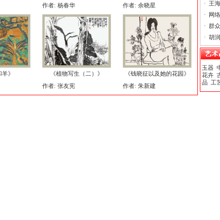
·
王海
作者:
杨春华
作者:
余晓星
·
网络
·
群众
·
胡润
玉器
和羊》
《植物写生（二）》
《钱晓征以及她的花园》
花卉
品
工
作者:
张友宪
作者:
朱新建