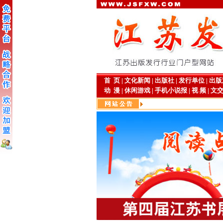
首 页
|
文化新闻
|
出版社
|
发行单位
|
出版
动 漫
|
休闲游戏
|
手机小说报
|
视 频
|
文