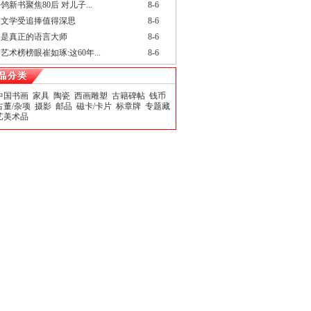
鸰新书聚焦80后 对儿子...
8-6
文学受追捧值得深思
8-6
是真正的语言大师
8-6
艺术榜榜眼崔如琢:这60年...
8-6
中国书画
家具
陶瓷
西画雕塑
古籍碑帖
钱币
古董/杂项
摄影
邮品
磁卡/卡片
标章牌
专题藏
艺美术品