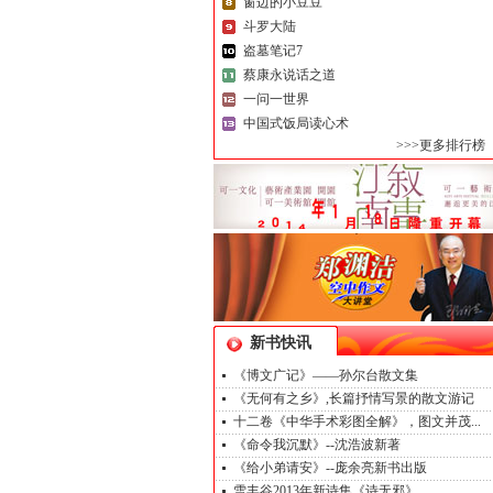
窗边的小豆豆
斗罗大陆
盗墓笔记7
蔡康永说话之道
一问一世界
中国式饭局读心术
>>>更多排行榜
新书快讯
《博文广记》——孙尔台散文集
《无何有之乡》,长篇抒情写景的散文游记
十二卷《中华手术彩图全解》，图文并茂...
《命令我沉默》--沈浩波新著
《给小弟请安》--庞余亮新书出版
雪丰谷2013年新诗集《诗无邪》