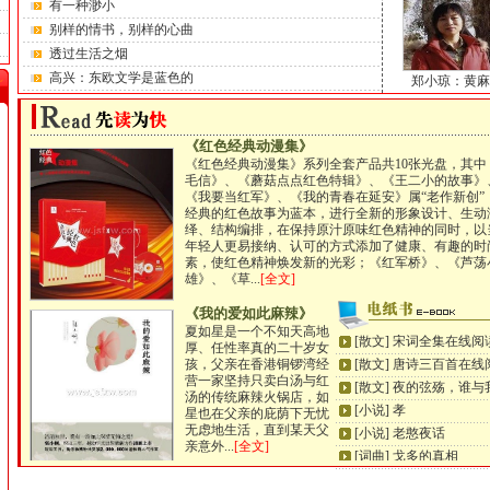
有一种渺小
别样的情书，别样的心曲
透过生活之烟
高兴：东欧文学是蓝色的
郑小琼：黄麻
《红色经典动漫集》
《红色经典动漫集》系列全套产品共10张光盘，其中
毛信》、《蘑菇点点红色特辑》、《王二小的故事》
《我要当红军》、《我的青春在延安》属“老作新创”
经典的红色故事为蓝本，进行全新的形象设计、生动
绎、结构编排，在保持原汁原味红色精神的同时，以
年轻人更易接纳、认可的方式添加了健康、有趣的时
素，使红色精神焕发新的光彩；《红军桥》、《芦荡
雄》、《草...
[全文]
《我的爱如此麻辣》
夏如星是一个不知天高地
[散文] 宋词全集在线阅
厚、任性率真的二十岁女
孩，父亲在香港铜锣湾经
[散文] 唐诗三百首在线
营一家坚持只卖白汤与红
[散文] 夜的弦殇，谁与
汤的传统麻辣火锅店，如
[小说] 孝
星也在父亲的庇荫下无忧
无虑地生活，直到某天父
[小说] 老憨夜话
亲意外...
[全文]
[词曲] 戈多的真相