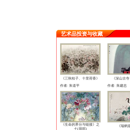
艺术品投资与收藏
《三秋桂子、十里荷香》
《深山古寺
作者:
朱道平
作者:
朱建忠
《生命的界分与链接》之
《瑞鹤
七(局部)