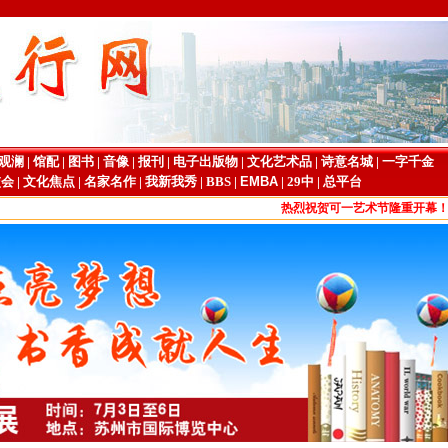
观澜
|
馆配
|
图书
|
音像
|
报刊
|
电子出版物
|
文化艺术品
|
诗意名城
|
一字千金
交会
|
文化焦点
|
名家名作
|
我新我秀
|
BBS
|
EMBA
|
29中
|
总平台
热烈祝贺可一艺术节隆重开幕！
关于发布《
2012年