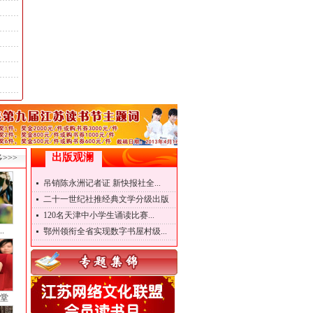
出版观澜
>>>
吊销陈永洲记者证 新快报社全...
二十一世纪社推经典文学分级出版
120名天津中小学生诵读比赛...
.
鄂州领衔全省实现数字书屋村级...
堂