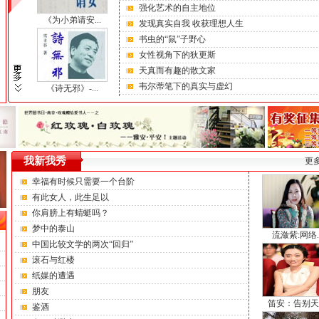
强化艺术的自主地位
《为小弟请安...
发现真实自我 收获理想人生
书虫的“鼠”子野心
女性视角下的狄更斯
天真而有趣的散文家
韦尔蒂笔下的真实与虚幻
《诗无邪》-...
我新我秀
更多
幸福有时候只需要一个台阶
有此女人，此生足以
你肩膀上有蜻蜓吗？
梦中的泰山
流潋紫:网络..
中国比较文学的两次“回归”
滚石与红楼
纸媒的遭遇
朋友
笛安：告别天
鉴酒