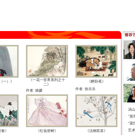
《一花一世界系列之十
（一）》
《醉卧蕉》
二》
作者:
徐乐乐
作者:
姚媛
·
汤山
·
“悬
·
“梁
·
艺术
迎春》
《红妆碧树》
《法桐双喜》