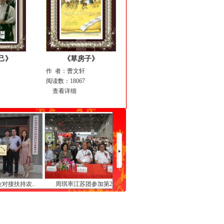
己》
《草房子》
作 者：曹文轩
阅读数：18067
查看详细
..
周琪率江苏团参加第20..
周琪在淮安徐州调研
周琪率团