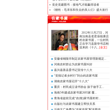
党史党建图书：接地气才能赢得读者
《牺牲：毛泽东和失去的亲人们》盛大发行
2012年11月27日，河
南汝南县老君庙镇康店
村农家书屋，一位村民
正在学习县新华书店刚
送来的《十八...
[全文]
安徽省铜陵市制定农家书屋管理新规定...
河南农村群众为农家书屋叫好
嘉兴嘉善县委书记宣传十八大
“党报记者乡村行”到台屿农家书屋
湖南农家书屋召开“十八大”
重庆：村民成立读书协会 孩子做手工...
海南5年建成农家书屋2695家 覆...
青海省超前完成“农(牧)家书屋村村...
出版社与农家书屋建立帮扶关系
沂南文广免费为“农家书屋”配送图书