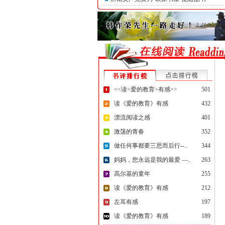
<<读<爱的教育>有感>>
501
读《爱的教育》有感
432
漂流阅读之感
401
激荡的青春
352
做任何事都要三思而后行--..
344
妈妈，您永远是我的最爱 —..
263
高尔基的童年
255
读《爱的教育》有感
212
左耳有感
197
读《爱的教育》有感
189