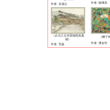
作者:
喻继高
作者:
吴湘云
《从沱江北岸望烟雨凤凰
《狮子
城》
作者:
潘金玲
作者:
范扬