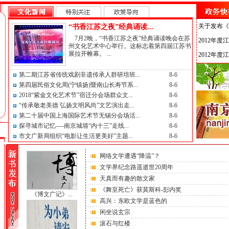
关于发布《
2012年
“书香江苏之夜”经典诵读...
7月2晚，“书香江苏之夜”经典诵读晚会在苏
2012年
州文化艺术中心举行。这标志着第四届江苏书
展拉开帷幕。 ...
关于发布《
2012年
第二期江苏省传统戏剧非遗传承人群研培班...
8-6
关于发布《
第四届民俗文化周(宁镇扬)暨南山长寿节系...
8-6
2018“紫金文化艺术节”宿迁分会场群众文...
8-6
2012年
“传承敬老美德 弘扬文明风尚”文艺演出走...
8-6
2012年
第二十届中国上海国际艺术节无锡分会场活...
8-6
探寻城市记忆----南京城墙“内十三”走线...
8-6
市文广新局组织“电影让生活更美好”主题...
8-6
网络文学遭遇“降温”？
文学界纪念路遥逝世20周年
天真而有趣的散文家
《舞至死亡》获莫斯科-彭内奖
《博文广记》...
高兴：东欧文学是蓝色的
闲坐说玄宗
滚石与红楼