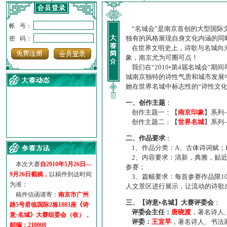
帐 号：
“名城会”是南京首创的大型国际
独有的风格展现自身文化内涵的同
密 码：
在世界文明史上，诗歌与名城向来
象，南京尤为可圈可点！
我们在“2010•第4届名城会”
城南京独特的诗性气质和城市发展
她在世界名城中标志性的“诗性文
一、创作主题
：
创作主题一：【
南京印象
】系列
创作主题二：【
世界名城
】系列
·
诗意名城·获奖名单
二、作品要求
：
·
【诗意·名城】地铁展示作...
1、作品分类：A、古体诗词赋；
·
诗意名城·地铁时间
2、内容要求：清新，典雅，贴近
·
地铁完美呈现【诗意·名城...
本次大赛
自2010年5月26日—
参赛；
·
参赛作品多达5000多首
9月26日截稿，
以稿件到达时间
3、篇幅要求：每首参赛作品限1
·
“诗意·名城”晒诗会
为准：
人文景区进行展示，让流动的诗歌
·
特别通知--致广大诗词爱好...
稿件信函请寄：
南京市广州
三、【诗意•名城】大赛评委会
：
路5号君临国际2栋1803座《诗
评委会主任：
唐晓渡
，著名诗人
意·名城》大赛组委会（收），
评委：
王宜早
，著名诗人、书法
邮编：210008