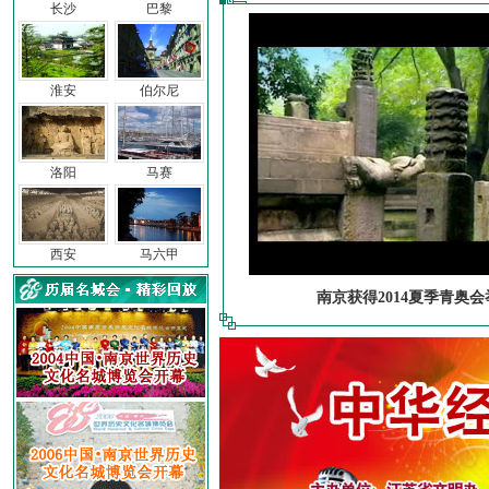
长沙
巴黎
淮安
伯尔尼
洛阳
马赛
西安
马六甲
南京获得2014夏季青奥