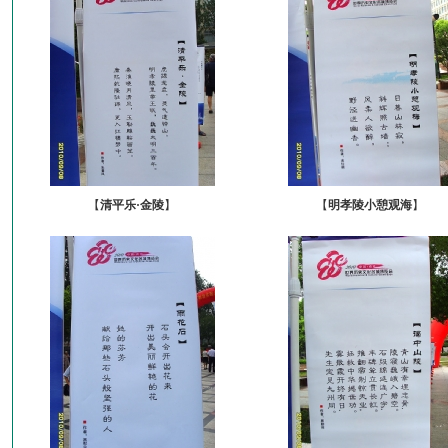
【
清平乐·金陵
】
【
明孝陵小憩观海
】