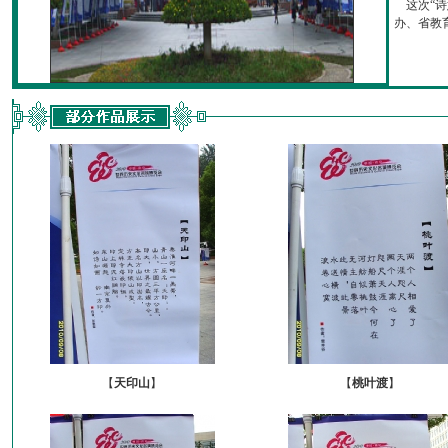
这次“诗
办、省教育厅
【
天印山
】
【
桃叶渡
】