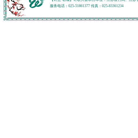
服务电话：025-51861377 传真：025-83361234