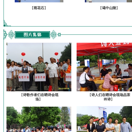
【
雨花石
】
【
谒中山陵
】
【
诗歌作者们在晒诗会现
【
诗人们在晒诗会现场品茶
场
】
吟诗
】