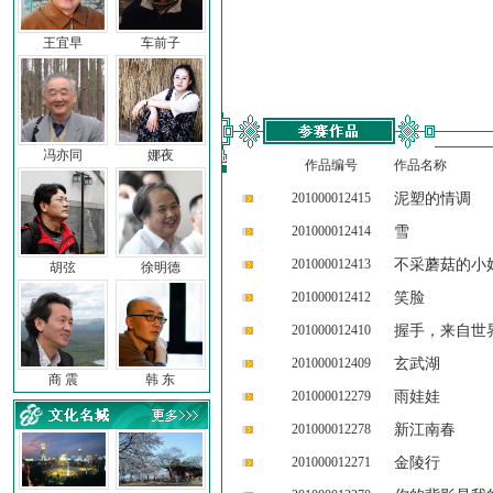
王宜早
车前子
冯亦同
娜夜
作品编号
作品名称
201000012415
泥塑的情调
201000012414
雪
201000012413
不采蘑菇的小
胡弦
徐明德
201000012412
笑脸
201000012410
握手，来自世
201000012409
玄武湖
商 震
韩 东
201000012279
雨娃娃
201000012278
新江南春
201000012271
金陵行