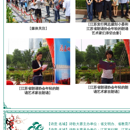
【
江苏发行网总裁邹小晏和
【
媒体关注
】
江苏省朗诵协会年轻的朗诵
艺术家们亲切合影
】
【
江苏省朗诵协会年轻的朗
【
江苏省朗诵协会年轻的朗
诵艺术家在朗诵
】
诵艺术家在朗诵
】
【诗意·名城】诗歌大赛主办单位：省文明办、省教育
【诗意·名城】诗歌大赛承办单位：江苏发行网、江苏