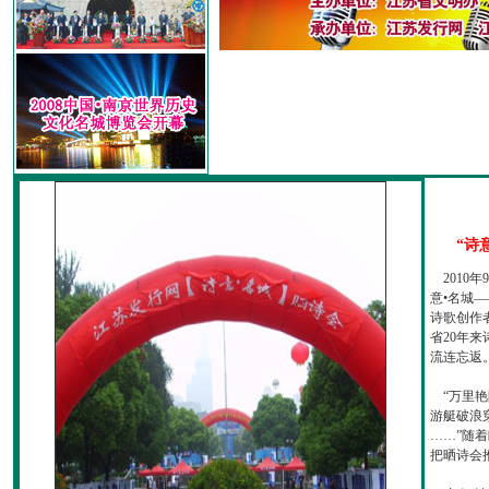
“诗
2010
意•名城—
诗歌创作
省20年
流连忘返
“万里艳
游艇破浪
……”随
把晒诗会