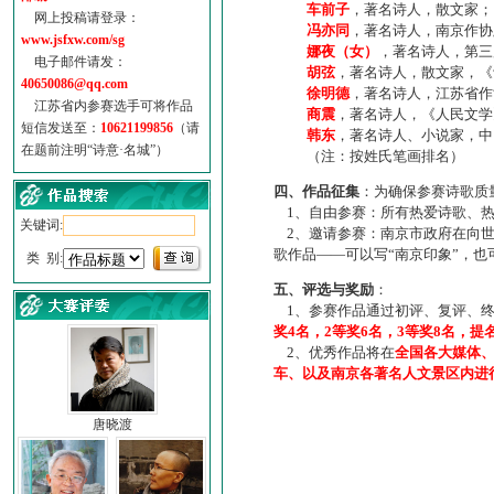
车前子
，著名诗人，散文家；
网上投稿请登录：
冯亦同
，著名诗人，南京作协
www.jsfxw.com/sg
娜夜（女）
，著名诗人，第三
电子邮件请发：
胡弦
，著名诗人，散文家，《诗
40650086@qq.com
徐明德
，著名诗人，江苏省作
江苏省内参赛选手可将作品
商震
，著名诗人，《人民文学
短信发送至：
10621199856
（请
韩东
，著名诗人、小说家，中
在题前注明“诗意·名城”）
（注：按姓氏笔画排名）
四、作品征集
：为确保参赛诗歌质
1、自由参赛：所有热爱诗歌、热
关键词:
2、邀请参赛：南京市政府在向世
歌作品——可以写“南京印象”，
类 别:
五、评选与奖励
：
1、参赛作品通过初评、复评、终
奖4名，2等奖6名，3等奖8名，提
2、优秀作品将在
全国各大媒体
车、以及南京各著名人文景区内进
唐晓渡