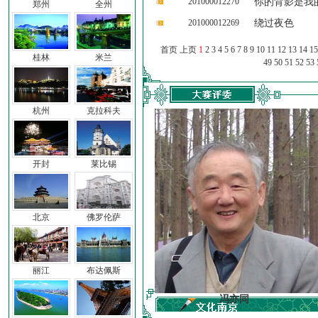
201000012270
你的背影是我
郑州
全州
201000012269
绕过夜色
首页 上页
1
2
3
4
5
6
7
8
9
10
11
12
13
14
15
桂林
米兰
49
50
51
52
53
杭州
克拉科夫
开封
莱比锡
北京
佛罗伦萨
丽江
布达佩斯
车前子
冯亦同