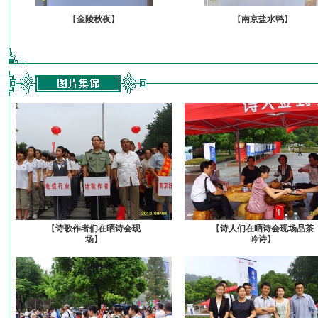
【
金陵秋夜
】
【
南京盐水鸭
】
【
诗歌作者们在晒诗会现
【
诗人们在晒诗会现场品茶
场
】
吟诗
】