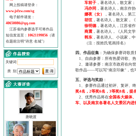
车前子
，著名诗人，散文家；
网上投稿请登录：
冯亦同
，著名诗人，南京作协
www.jsfxw.com/sg
娜夜（女）
，著名诗人，第三
电子邮件请发：
胡弦
，著名诗人，散文家，《诗
40650086@qq.com
徐明德
，著名诗人，江苏省作
江苏省内参赛选手可将作品
商震
，著名诗人，《人民文学
短信发送至：
10621199856
（请
韩东
，著名诗人、小说家，中
在题前注明“诗意·名城”）
（注：按姓氏笔画排名）
四、作品征集
：为确保参赛诗歌质
1、自由参赛：所有热爱诗歌、热
关键词:
2、邀请参赛：南京市政府在向世
歌作品——可以写“南京印象”，
类 别:
五、评选与奖励
：
1、参赛作品通过初评、复评、终
奖4名，2等奖6名，3等奖8名，提
2、优秀作品将在
全国各大媒体
车、以及南京各著名人文景区内进
唐晓渡