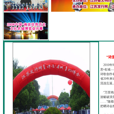
“诗
2010
意•名城—
诗歌创作
省20年
流连忘返
“万里艳
游艇破浪
……”随
把晒诗会