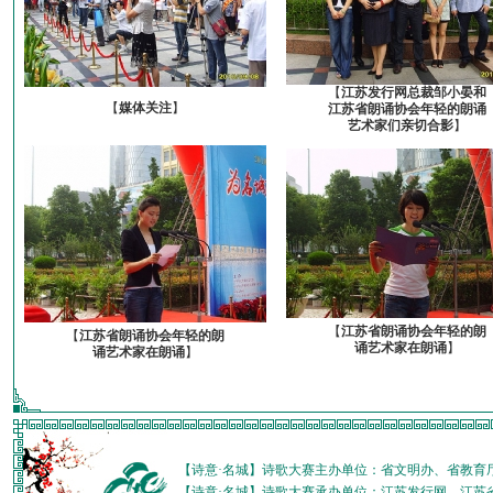
【
江苏发行网总裁邹小晏和
【
媒体关注
】
江苏省朗诵协会年轻的朗诵
艺术家们亲切合影
】
【
江苏省朗诵协会年轻的朗
【
江苏省朗诵协会年轻的朗
诵艺术家在朗诵
】
诵艺术家在朗诵
】
【诗意·名城】诗歌大赛主办单位：省文明办、省教育
【诗意·名城】诗歌大赛承办单位：江苏发行网、江苏