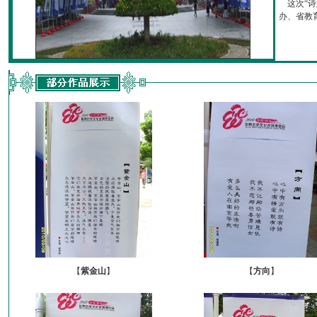
这次“诗
办、省教育厅
【
紫金山
】
【
方向
】