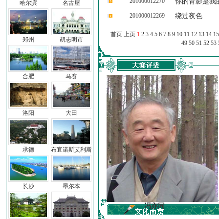
201000012270
你的背影是我
哈尔滨
名古屋
201000012269
绕过夜色
首页 上页
1
2
3
4
5
6
7
8
9
10
11
12
13
14
15
郑州
胡志明市
49
50
51
52
53
合肥
马赛
洛阳
大田
承德
布宜诺斯艾利斯
长沙
墨尔本
车前子
冯亦同