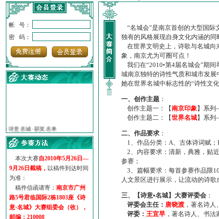
帐 号：
“名城会”是南京首创的大型国际
独有的风格展现自身文化内涵的同
密 码：
在世界文明史上，诗歌与名城向来
象，南京尤为可圈可点！
我们在“2010•第4届名城会”
城南京独特的诗性气质和城市发展
她在世界名城中标志性的“诗性文
一、创作主题
：
创作主题一：【
南京印象
】系列
创作主题二：【
世界名城
】系列
·
诗意名城·获奖名单
·
【诗意·名城】地铁展示作...
二、作品要求
：
·
诗意名城·地铁时间
1、作品分类：A、古体诗词赋；
·
地铁完美呈现【诗意·名城...
2、内容要求：清新，典雅，贴近
本次大赛
自2010年5月26日—
·
参赛作品多达5000多首
参赛；
9月26日截稿，
以稿件到达时间
·
“诗意·名城”晒诗会
3、篇幅要求：每首参赛作品限1
为准：
·
特别通知--致广大诗词爱好...
人文景区进行展示，让流动的诗歌
稿件信函请寄：
南京市广州
三、【诗意•名城】大赛评委会
：
路5号君临国际2栋1803座《诗
评委会主任：
唐晓渡
，著名诗人
意·名城》大赛组委会（收），
评委：
王宜早
，著名诗人、书法
邮编：210008