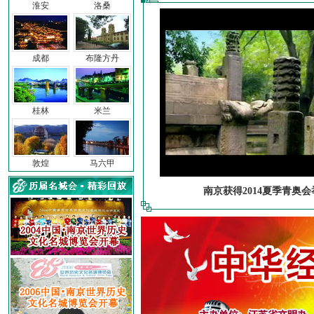
淮安
洛桑
成都
布隆方丹
桂林
米兰
敦煌
马六甲
南京获得2014夏季青奥