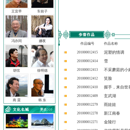
王宜早
车前子
冯亦同
娜夜
作品编号
作品名称
201000012415
泥塑的情调
201000012414
雪
201000012413
不采蘑菇的小
胡弦
徐明德
201000012412
笑脸
201000012410
握手，来自世
201000012409
玄武湖
商 震
韩 东
201000012279
雨娃娃
201000012278
新江南春
201000012271
金陵行