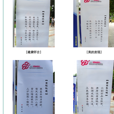
【
建康怀古
】
【
美的发现
】