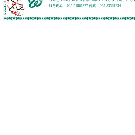
服务电话：025-51861377 传真：025-83361234