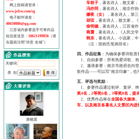
车前子
，著名诗人，散文家；
网上投稿请登录：
冯亦同
，著名诗人，南京作协
www.jsfxw.com/sg
娜夜（女）
，著名诗人，第三
电子邮件请发：
胡弦
，著名诗人，散文家，《诗
40650086@qq.com
徐明德
，著名诗人，江苏省作
江苏省内参赛选手可将作品
商震
，著名诗人，《人民文学
短信发送至：
10621199856
（请
韩东
，著名诗人、小说家，中
在题前注明“诗意·名城”）
（注：按姓氏笔画排名）
四、作品征集
：为确保参赛诗歌质
1、自由参赛：所有热爱诗歌、热
关键词:
2、邀请参赛：南京市政府在向世
歌作品——可以写“南京印象”，
类 别:
五、评选与奖励
：
1、参赛作品通过初评、复评、终
奖4名，2等奖6名，3等奖8名，提
2、优秀作品将在
全国各大媒体
车、以及南京各著名人文景区内进
唐晓渡