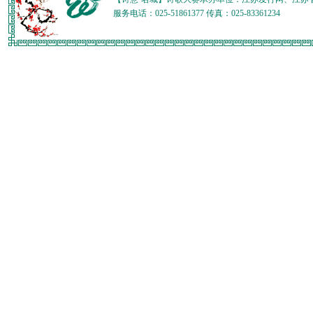
服务电话：025-51861377 传真：025-83361234