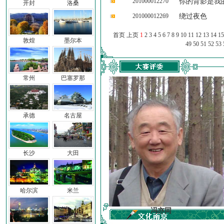
201000012270
你的背影是我
开封
洛桑
201000012269
绕过夜色
首页 上页
1
2
3
4
5
6
7
8
9
10
11
12
13
14
15
敦煌
墨尔本
49
50
51
52
53
常州
巴塞罗那
承德
名古屋
长沙
大田
哈尔滨
米兰
车前子
冯亦同