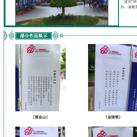
这次“诗
办、省教育厅
【
紫金山
】
【
金陵颂
】