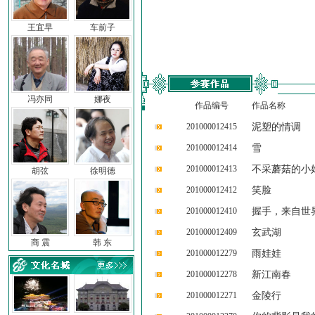
王宜早
车前子
冯亦同
娜夜
作品编号
作品名称
201000012415
泥塑的情调
201000012414
雪
201000012413
不采蘑菇的小
胡弦
徐明德
201000012412
笑脸
201000012410
握手，来自世
201000012409
玄武湖
商 震
韩 东
201000012279
雨娃娃
201000012278
新江南春
201000012271
金陵行