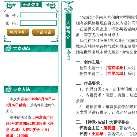
帐 号：
“名城会”是南京首创的大型国际
独有的风格展现自身文化内涵的同
密 码：
在世界文明史上，诗歌与名城向来
象，南京尤为可圈可点！
我们在“2010•第4届名城会”
城南京独特的诗性气质和城市发展
她在世界名城中标志性的“诗性文
一、创作主题
：
创作主题一：【
南京印象
】系列
创作主题二：【
世界名城
】系列
·
诗意名城·获奖名单
二、作品要求
：
·
【诗意·名城】地铁展示作...
1、作品分类：A、古体诗词赋；
·
诗意名城·地铁时间
2、内容要求：清新，典雅，贴近
·
地铁完美呈现【诗意·名城...
本次大赛
自2010年5月26日—
参赛；
·
参赛作品多达5000多首
9月26日截稿，
以稿件到达时间
3、篇幅要求：每首参赛作品限1
·
“诗意·名城”晒诗会
为准：
人文景区进行展示，让流动的诗歌
·
特别通知--致广大诗词爱好...
稿件信函请寄：
南京市广州
三、【诗意•名城】大赛评委会
：
路5号君临国际2栋1803座《诗
评委会主任：
唐晓渡
，著名诗人
意·名城》大赛组委会（收），
评委：
王宜早
，著名诗人、书法
邮编：210008