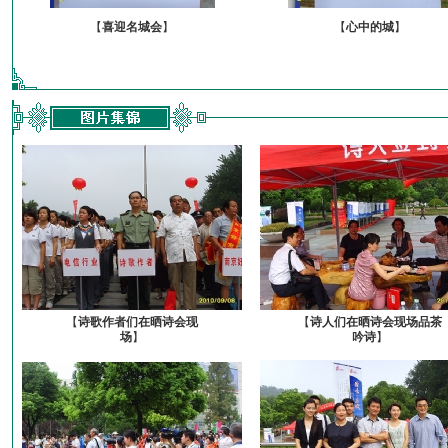
【
喜迎名城会
】
【
心中的城
】
【
诗歌作者们在晒诗会现
【
诗人们在晒诗会现场品茶
场
】
吟诗
】