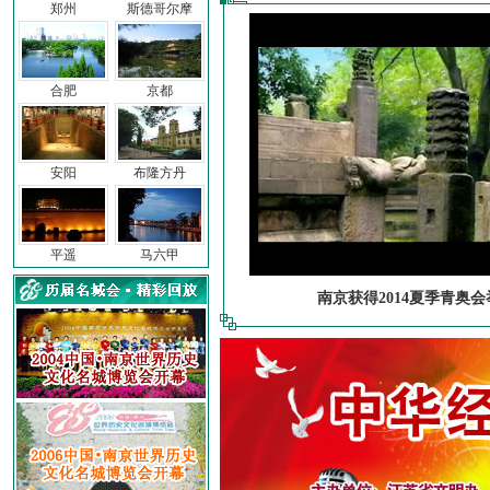
郑州
斯德哥尔摩
合肥
京都
安阳
布隆方丹
平遥
马六甲
南京获得2014夏季青奥