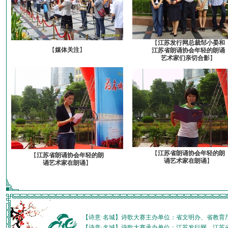
【
江苏发行网总裁邹小晏和
【
媒体关注
】
江苏省朗诵协会年轻的朗诵
艺术家们亲切合影
】
【
江苏省朗诵协会年轻的朗
【
江苏省朗诵协会年轻的朗
诵艺术家在朗诵
】
诵艺术家在朗诵
】
【诗意·名城】诗歌大赛主办单位：省文明办、省教育
【诗意·名城】诗歌大赛承办单位：江苏发行网、江苏