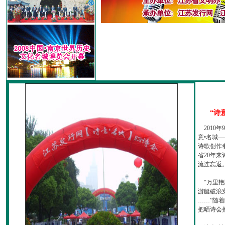
“诗
2010
意•名城—
诗歌创作
省20年
流连忘返
“万里艳
游艇破浪
……”随
把晒诗会