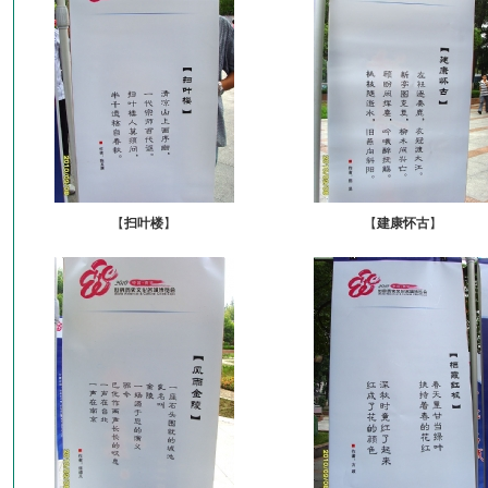
【
扫叶楼
】
【
建康怀古
】