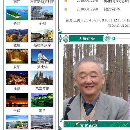
201000012270
你的背影是我
丽江
布宜诺斯艾利斯
201000012269
绕过夜色
首页 上页
1
2
3
4
5
6
7
8
9
10
11
12
13
14
15
长沙
全州
49
50
51
52
53
敦煌
斯德哥尔摩
安阳
莱比锡
成都
巴塞罗那
平遥
米兰
车前子
冯亦同