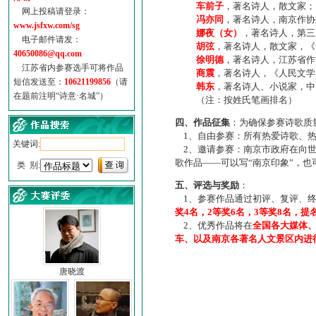
车前子
，著名诗人，散文家；
网上投稿请登录：
冯亦同
，著名诗人，南京作协
www.jsfxw.com/sg
娜夜（女）
，著名诗人，第三
电子邮件请发：
胡弦
，著名诗人，散文家，《诗
40650086@qq.com
徐明德
，著名诗人，江苏省作
江苏省内参赛选手可将作品
商震
，著名诗人，《人民文学
短信发送至：
10621199856
（请
韩东
，著名诗人、小说家，中
在题前注明“诗意·名城”）
（注：按姓氏笔画排名）
四、作品征集
：为确保参赛诗歌质
1、自由参赛：所有热爱诗歌、热
关键词:
2、邀请参赛：南京市政府在向世
歌作品——可以写“南京印象”，
类 别:
五、评选与奖励
：
1、参赛作品通过初评、复评、终
奖4名，2等奖6名，3等奖8名，提
2、优秀作品将在
全国各大媒体
车、以及南京各著名人文景区内进
唐晓渡