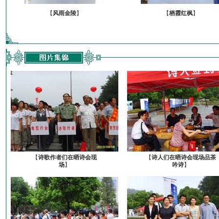
【
风雨金陵
】
【
栖霞红枫
】
【
诗歌作者们在晒诗会现
【
诗人们在晒诗会现场品茶
场
】
吟诗
】