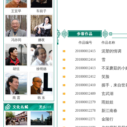
王宜早
车前子
冯亦同
娜夜
作品编号
作品名称
201000012415
泥塑的情调
201000012414
雪
201000012413
不采蘑菇的小
胡弦
徐明德
201000012412
笑脸
201000012410
握手，来自世
201000012409
玄武湖
商 震
韩 东
201000012279
雨娃娃
201000012278
新江南春
201000012271
金陵行