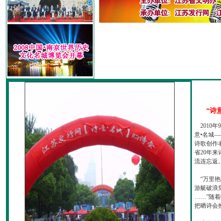
“诗
2010
意•名城—
诗歌创作
省20年
流连忘返
“万里艳
游艇破浪
……”随
把晒诗会