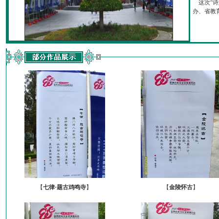
这次“诗
办、省教育厅
【
七律·题古鸡鸣寺
】
【
金陵怀古
】