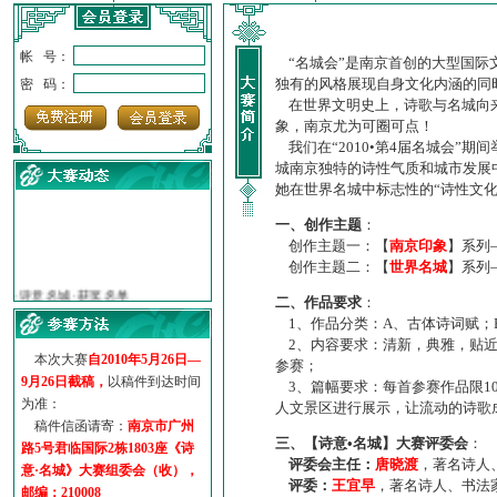
帐 号：
“名城会”是南京首创的大型国际
独有的风格展现自身文化内涵的同
密 码：
在世界文明史上，诗歌与名城向来
象，南京尤为可圈可点！
我们在“2010•第4届名城会”
城南京独特的诗性气质和城市发展
她在世界名城中标志性的“诗性文
一、创作主题
：
创作主题一：【
南京印象
】系列
创作主题二：【
世界名城
】系列
·
诗意名城·获奖名单
·
【诗意·名城】地铁展示作...
二、作品要求
：
·
诗意名城·地铁时间
1、作品分类：A、古体诗词赋；
·
地铁完美呈现【诗意·名城...
2、内容要求：清新，典雅，贴近
本次大赛
自2010年5月26日—
·
参赛作品多达5000多首
参赛；
9月26日截稿，
以稿件到达时间
3、篇幅要求：每首参赛作品限1
·
“诗意·名城”晒诗会
为准：
人文景区进行展示，让流动的诗歌
·
特别通知--致广大诗词爱好...
稿件信函请寄：
南京市广州
三、【诗意•名城】大赛评委会
：
路5号君临国际2栋1803座《诗
评委会主任：
唐晓渡
，著名诗人
意·名城》大赛组委会（收），
评委：
王宜早
，著名诗人、书法
邮编：210008