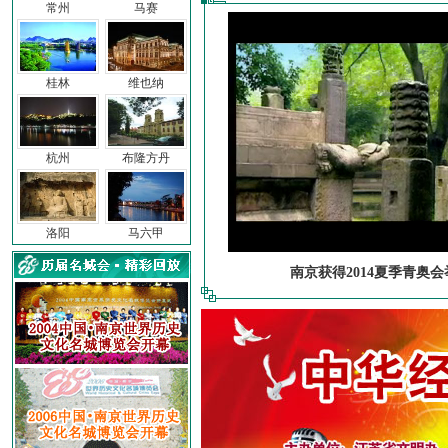
常州
马赛
桂林
维也纳
杭州
布隆方丹
洛阳
马六甲
南京获得2014夏季青奥