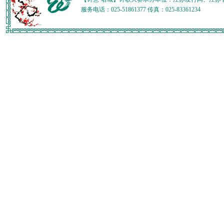
服务电话：025-51861377 传真：025-83361234