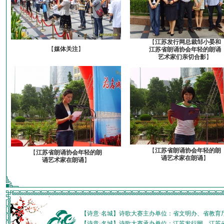
【
江苏发行网总裁邹小晏和
【
媒体关注
】
江苏省朗诵协会年轻的朗诵
艺术家们亲切合影
】
【
江苏省朗诵协会年轻的朗
【
江苏省朗诵协会年轻的朗
诵艺术家在朗诵
】
诵艺术家在朗诵
】
【诗意·名城】诗歌大赛主办单位：省文明办、省教育
【诗意·名城】诗歌大赛承办单位：江苏发行网、江苏