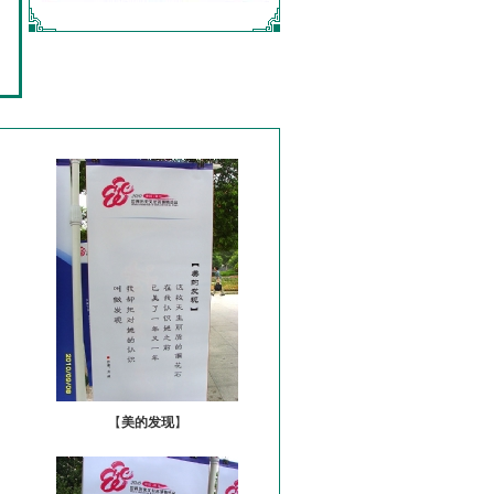
【
美的发现
】