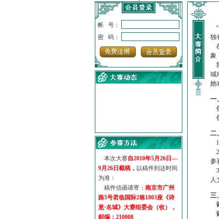
帐 号：
“
独
密 码：
在
象
我
城
她
一
创
创
·
诗意名城·获奖名单
·
【诗意·名城】地铁展示作...
二
·
诗意名城·地铁时间
1
·
地铁完美呈现【诗意·名城...
2
本次大赛
自2010年5月26日—
·
参赛作品多达5000多首
参
9月26日截稿，
以稿件到达时间
3
·
“诗意·名城”晒诗会
为准：
人
·
特别通知--致广大诗词爱好...
稿件信函请寄：
南京市广州
三
路5号君临国际2栋1803座《诗
意·名城》大赛组委会（收），
邮编：210008