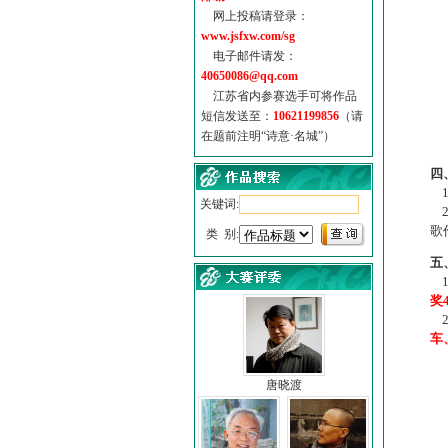
网上投稿请登录：
www.jsfxw.com/sg
电子邮件请发：
40650086@qq.com
江苏省内参赛选手可将作品
短信发送至：
10621199856
（请
在题前注明“诗意·名城”）
（
四
1
关键词:
2
歌
类 别:
五
1
奖
2
车
唐晓渡