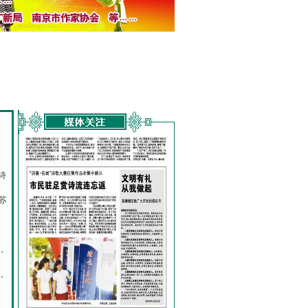
诗
的
苏
，
，
，