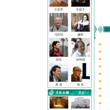
王宜早
车前子
冯亦同
娜夜
胡弦
徐明德
商 震
韩 东