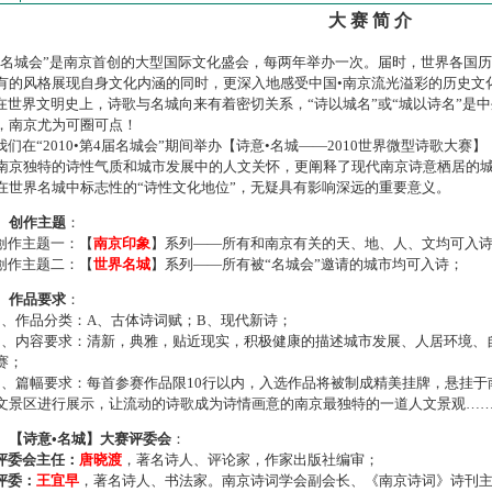
大 赛 简 介
名城会”是南京首创的大型国际文化盛会，每两年举办一次。届时，世界各国
有的风格展现自身文化内涵的同时，更深入地感受中国•南京流光溢彩的历史文
世界文明史上，诗歌与名城向来有着密切关系，“诗以城名”或“城以诗名”是
，南京尤为可圈可点！
们在“2010•第4届名城会”期间举办【诗意•名城——2010世界微型诗歌大
南京独特的诗性气质和城市发展中的人文关怀，更阐释了现代南京诗意栖居的
在世界名城中标志性的“诗性文化地位”，无疑具有影响深远的重要意义。
、创作主题
：
作主题一：【
南京印象
】系列——所有和南京有关的天、地、人、文均可入
作主题二：【
世界名城
】系列——所有被“名城会”邀请的城市均可入诗；
、作品要求
：
、作品分类：A、古体诗词赋；B、现代新诗；
、内容要求：清新，典雅，贴近现实，积极健康的描述城市发展、人居环境、
赛；
、篇幅要求：每首参赛作品限10行以内，入选作品将被制成精美挂牌，悬挂于
文景区进行展示，让流动的诗歌成为诗情画意的南京最独特的一道人文景观…
、【诗意•名城】大赛评委会
：
评委会主任：
唐晓渡
，著名诗人、评论家，作家出版社编审；
评委：
王宜早
，著名诗人、书法家。南京诗词学会副会长、《南京诗词》诗刊