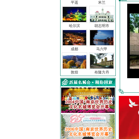
平遥
米兰
哈尔滨
胡志明市
成都
马六甲
敦煌
布隆方丹