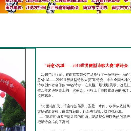
“诗意•名城——2010世界微型诗歌大赛”晒诗会
2010年9月8日，在南京市鼓楼广场举行了一场别开生面的“
意•名城——2010世界微型诗歌大赛”晒诗会。来自全国各地
诗歌创作者创作的500首诗歌，在鼓楼广场现场展示。这是江
省20年来诗歌史上的一次盛会，引得上千市民置身诗的海洋
流连忘返。
“万里艳阳天，千亩绿波荡漾，盈盈一水间。杨柳依依随风
游艇破浪穿梭，白鹭舞翩跹。此处有仙境，疑似桃花源。
……”随着朗诵者声情并茂的朗诵，现场观众报以热烈的掌声
把晒诗会推向了高潮。