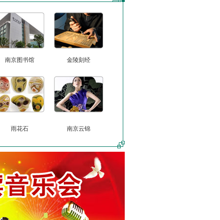
南京图书馆
金陵刻经
雨花石
南京云锦