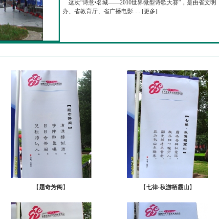
这次“诗意•名城——2010世界微型诗歌大赛”，是由省文明
办、省教育厅、省广播电影......[
更多
]
【
题奇芳阁
】
【
七律·秋游栖霞山
】