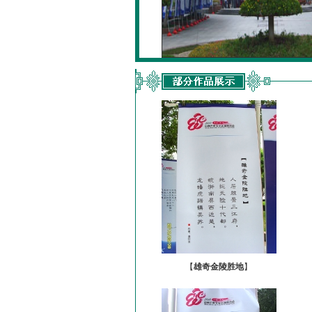
【
雄奇金陵胜地
】