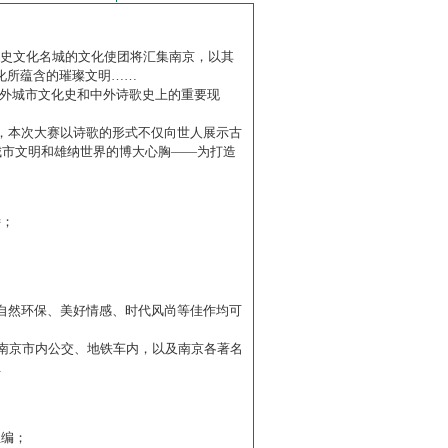
历史文化名城的文化使团将汇集南京，以其
化所蕴含的璀璨文明……
中外城市文化史和中外诗歌史上的重要现
赛】，本次大赛以诗歌的形式不仅向世人展示古
城市文明和雄纳世界的博大心胸——为打造
诗；
自然环保、美好情感、时代风尚等佳作均可
南京市内公交、地铁车内，以及南京各著名
…
主编；