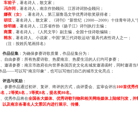
车前子
，著名诗人，散文家；
冯亦同
，著名诗人，南京作协顾问、江苏诗词协会顾问；
娜夜（女）
，著名诗人，第三届鲁迅文学优秀诗歌奖获得者；
胡弦
，著名诗人，散文家，《诗刊》“新世纪（2000—2009）十佳青年诗人
徐明德
，著名诗人，江苏省作协《扬子江》诗刊执行主编；
商震
，著名诗人，《人民文学》副主编，全国十佳诗歌编辑；
韩东
，著名诗人、小说家，中国“第三代诗歌运动”最具代表性诗人之一；
注：按姓氏笔画排名）
、作品征集
：为确保参赛诗歌质量，作品征集分为：
、自由参赛：所有热爱诗歌、热爱南京、热爱生活的人们均可参赛；
、邀请参赛：南京市政府在向世界各国历史文化名城发邀请函时，同时邀请当地
作品——可以写“南京印象”，也可以写他们自己的城市文化亮点；
、评选与奖励
：
、参赛作品通过初评、复评、终评的方式，由评委会、监审会评出
100首优秀
4名，2等奖6名，3等奖8名，提名奖80名。
、优秀作品将在
全国各大媒体、优秀诗歌刊物和相关网络媒体上陆续刊发，并
、以及南京各著名人文景区内进行展示、传播
。