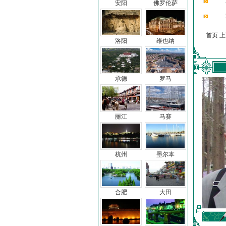
安阳
佛罗伦萨
首页 
洛阳
维也纳
承德
罗马
丽江
马赛
杭州
墨尔本
合肥
大田
车前子
冯