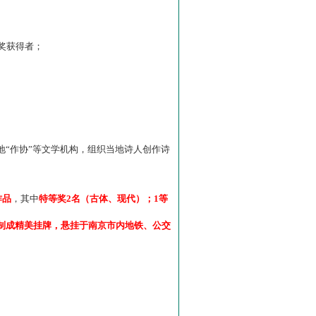
”奖获得者；
“作协”等文学机构，组织当地诗人创作诗
作品
，其中
特等奖2名（古体、现代）；1等
制成精美挂牌，悬挂于南京市内地铁、公交