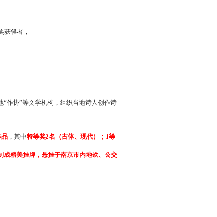
”奖获得者；
“作协”等文学机构，组织当地诗人创作诗
作品
，其中
特等奖2名（古体、现代）；1等
制成精美挂牌，悬挂于南京市内地铁、公交