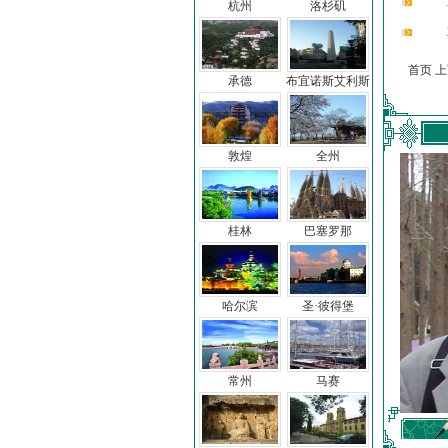
杭州
洛杉矶
首页 
承德
布宜诺斯艾利斯
敦煌
全州
桂林
巴塞罗那
哈尔滨
圣·彼得堡
常州
马赛
车前子