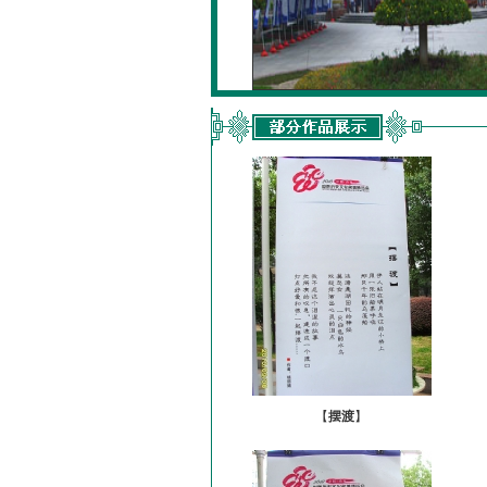
【
摆渡
】