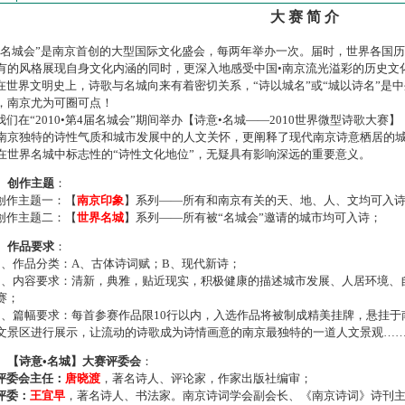
大 赛 简 介
名城会”是南京首创的大型国际文化盛会，每两年举办一次。届时，世界各国
有的风格展现自身文化内涵的同时，更深入地感受中国•南京流光溢彩的历史文
世界文明史上，诗歌与名城向来有着密切关系，“诗以城名”或“城以诗名”是
，南京尤为可圈可点！
们在“2010•第4届名城会”期间举办【诗意•名城——2010世界微型诗歌大
南京独特的诗性气质和城市发展中的人文关怀，更阐释了现代南京诗意栖居的
在世界名城中标志性的“诗性文化地位”，无疑具有影响深远的重要意义。
、创作主题
：
作主题一：【
南京印象
】系列——所有和南京有关的天、地、人、文均可入
作主题二：【
世界名城
】系列——所有被“名城会”邀请的城市均可入诗；
、作品要求
：
、作品分类：A、古体诗词赋；B、现代新诗；
、内容要求：清新，典雅，贴近现实，积极健康的描述城市发展、人居环境、
赛；
、篇幅要求：每首参赛作品限10行以内，入选作品将被制成精美挂牌，悬挂于
文景区进行展示，让流动的诗歌成为诗情画意的南京最独特的一道人文景观…
、【诗意•名城】大赛评委会
：
评委会主任：
唐晓渡
，著名诗人、评论家，作家出版社编审；
评委：
王宜早
，著名诗人、书法家。南京诗词学会副会长、《南京诗词》诗刊