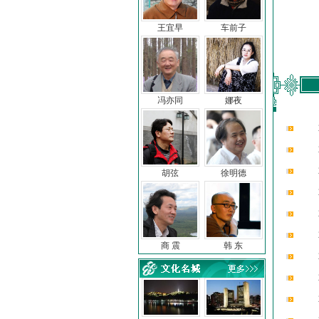
王宜早
车前子
冯亦同
娜夜
胡弦
徐明德
商 震
韩 东