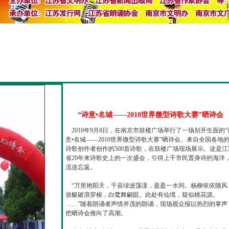
“诗意•名城——2010世界微型诗歌大赛”晒诗会
2010年9月8日，在南京市鼓楼广场举行了一场别开生面的“
意•名城——2010世界微型诗歌大赛”晒诗会。来自全国各地
诗歌创作者创作的500首诗歌，在鼓楼广场现场展示。这是江
省20年来诗歌史上的一次盛会，引得上千市民置身诗的海洋
流连忘返。
“万里艳阳天，千亩绿波荡漾，盈盈一水间。杨柳依依随风
游艇破浪穿梭，白鹭舞翩跹。此处有仙境，疑似桃花源。
……”随着朗诵者声情并茂的朗诵，现场观众报以热烈的掌声
把晒诗会推向了高潮。