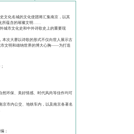
历史文化名城的文化使团将汇集南京，以其
化所蕴含的璀璨文明……
中外城市文化史和中外诗歌史上的重要现
赛】，本次大赛以诗歌的形式不仅向世人展示古
城市文明和雄纳世界的博大心胸——为打造
诗；
自然环保、美好情感、时代风尚等佳作均可
南京市内公交、地铁车内，以及南京各著名
…
主编；