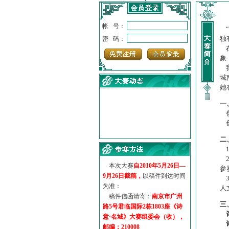
帐 号：
“
独
密 码：
在
象
我
城
她
一
创
创
·
诗意名城·获奖名单
二
·
【诗意·名城】地铁展示作...
1
·
诗意名城·地铁时间
2
·
地铁完美呈现【诗意·名城...
本次大赛
自2010年5月26日—
参
·
参赛作品多达5000多首
9月26日截稿，
以稿件到达时间
3
·
“诗意·名城”晒诗会
为准：
人
·
特别通知--致广大诗词爱好...
稿件信函请寄：
南京市广州
三
路5号君临国际2栋1803座《诗
意·名城》大赛组委会（收），
邮编：210008