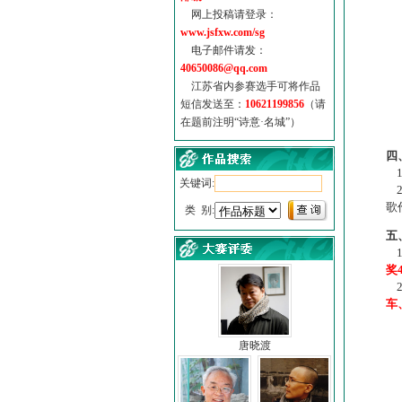
网上投稿请登录：
www.jsfxw.com/sg
电子邮件请发：
40650086@qq.com
江苏省内参赛选手可将作品
短信发送至：
10621199856
（请
在题前注明“诗意·名城”）
（
四
1
关键词:
2
歌
类 别:
五
1
奖
2
车
唐晓渡