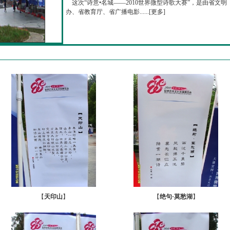
这次“诗意•名城——2010世界微型诗歌大赛”，是由省文明
办、省教育厅、省广播电影......[
更多
]
【
天印山
】
【
绝句·莫愁湖
】