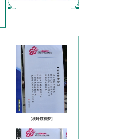
【
桃叶渡有梦
】