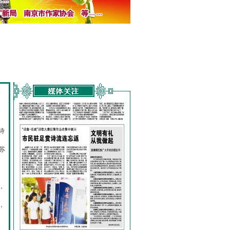
诗
的
苏
，
，
，