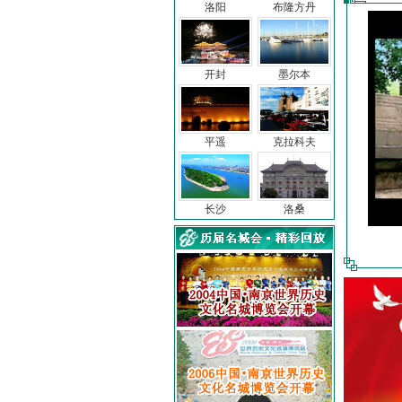
洛阳
布隆方丹
开封
墨尔本
平遥
克拉科夫
长沙
洛桑