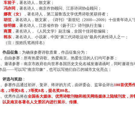
车前子
，著名诗人，散文家；
冯亦同
，著名诗人，南京作协顾问、江苏诗词协会顾问；
娜夜（女）
，著名诗人，第三届鲁迅文学优秀诗歌奖获得者；
胡弦
，著名诗人，散文家，《诗刊》“新世纪（2000—2009）十佳青年诗人
徐明德
，著名诗人，江苏省作协《扬子江》诗刊执行主编；
商震
，著名诗人，《人民文学》副主编，全国十佳诗歌编辑；
韩东
，著名诗人、小说家，中国“第三代诗歌运动”最具代表性诗人之一；
注：按姓氏笔画排名）
、作品征集
：为确保参赛诗歌质量，作品征集分为：
、自由参赛：所有热爱诗歌、热爱南京、热爱生活的人们均可参赛；
、邀请参赛：南京市政府在向世界各国历史文化名城发邀请函时，同时邀请当地
作品——可以写“南京印象”，也可以写他们自己的城市文化亮点；
、评选与奖励
：
、参赛作品通过初评、复评、终评的方式，由评委会、监审会评出
100首优秀
4名，2等奖6名，3等奖8名，提名奖80名。
、优秀作品将在
全国各大媒体、优秀诗歌刊物和相关网络媒体上陆续刊发，并
、以及南京各著名人文景区内进行展示、传播
。