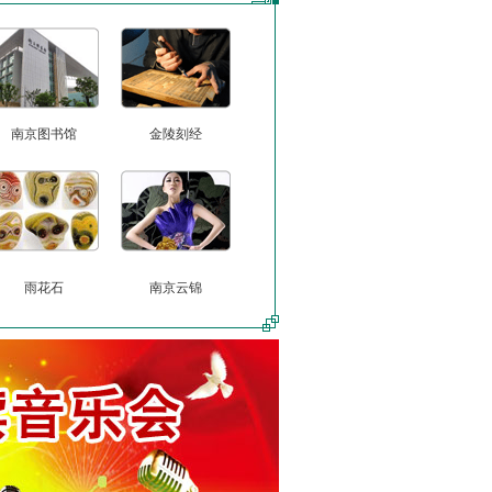
南京图书馆
金陵刻经
雨花石
南京云锦