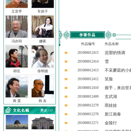
王宜早
车前子
冯亦同
娜夜
作品编号
作品名称
201000012415
泥塑的情调
201000012414
雪
201000012413
不采蘑菇的小
胡弦
徐明德
201000012412
笑脸
201000012410
握手，来自世
201000012409
玄武湖
商 震
韩 东
201000012279
雨娃娃
201000012278
新江南春
201000012271
金陵行