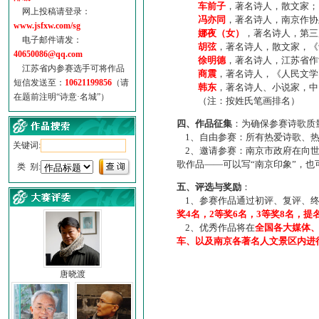
车前子
，著名诗人，散文家；
网上投稿请登录：
冯亦同
，著名诗人，南京作协
www.jsfxw.com/sg
娜夜（女）
，著名诗人，第三
电子邮件请发：
胡弦
，著名诗人，散文家，《诗
40650086@qq.com
徐明德
，著名诗人，江苏省作
江苏省内参赛选手可将作品
商震
，著名诗人，《人民文学
短信发送至：
10621199856
（请
韩东
，著名诗人、小说家，中
在题前注明“诗意·名城”）
（注：按姓氏笔画排名）
四、作品征集
：为确保参赛诗歌质
1、自由参赛：所有热爱诗歌、热
关键词:
2、邀请参赛：南京市政府在向世
歌作品——可以写“南京印象”，
类 别:
五、评选与奖励
：
1、参赛作品通过初评、复评、终
奖4名，2等奖6名，3等奖8名，提
2、优秀作品将在
全国各大媒体
车、以及南京各著名人文景区内进
唐晓渡