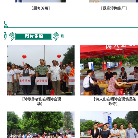
【
题奇芳阁
】
【
题高淳陶瓷厂
】
【
诗歌作者们在晒诗会现
【
诗人们在晒诗会现场品茶
场
】
吟诗
】