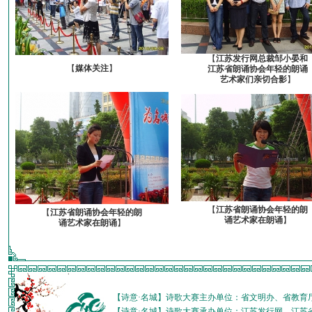
【
江苏发行网总裁邹小晏和
【
媒体关注
】
江苏省朗诵协会年轻的朗诵
艺术家们亲切合影
】
【
江苏省朗诵协会年轻的朗
【
江苏省朗诵协会年轻的朗
诵艺术家在朗诵
】
诵艺术家在朗诵
】
【诗意·名城】诗歌大赛主办单位：省文明办、省教育
【诗意·名城】诗歌大赛承办单位：江苏发行网、江苏