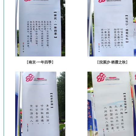
【
南京·一年四季
】
【
浣溪沙·栖霞之秋
】