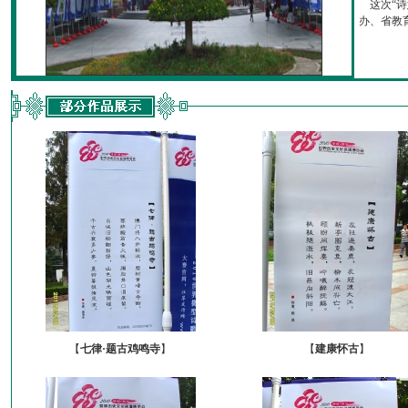
这次“诗
办、省教育厅
【
七律·题古鸡鸣寺
】
【
建康怀古
】