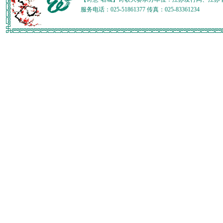
服务电话：025-51861377 传真：025-83361234