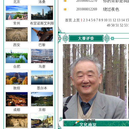
201000012270
你的背影是我
北京
洛桑
201000012269
绕过夜色
首页 上页
1
2
3
4
5
6
7
8
9
10
11
12
13
14
15
常州
布宜诺斯艾利斯
49
50
51
52
53
西安
巴黎
合肥
马赛
敦煌
墨尔本
成都
京都
前子
冯亦同