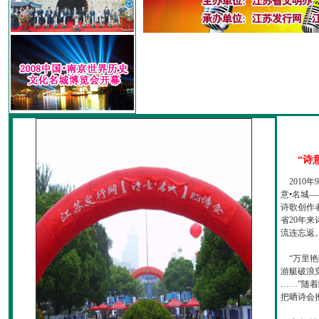
“诗
2010
意•名城—
诗歌创作
省20年
流连忘返
“万里艳
游艇破浪
……”随
把晒诗会