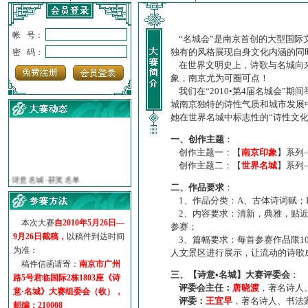
帐 号：
“名城会”是南京首创的大型国际
独有的风格展现自身文化内涵的同
密 码：
在世界文明史上，诗歌与名城向来
象，南京尤为可圈可点！
我们在“2010•第4届名城会”
城南京独特的诗性气质和城市发展
她在世界名城中标志性的“诗性文
一、创作主题
：
创作主题一：【
南京印象
】系列
·
诗意名城·获奖名单
创作主题二：【
世界名城
】系列
·
【诗意·名城】地铁展示作...
二、作品要求
：
·
诗意名城·地铁时间
1、作品分类：A、古体诗词赋；
·
地铁完美呈现【诗意·名城...
2、内容要求：清新，典雅，贴近
·
参赛作品多达5000多首
本次大赛
自2010年5月26日—
参赛；
·
“诗意·名城”晒诗会
9月26日截稿，
以稿件到达时间
3、篇幅要求：每首参赛作品限1
·
特别通知--致广大诗词爱好...
为准：
人文景区进行展示，让流动的诗歌
稿件信函请寄：
南京市广州
三、【诗意•名城】大赛评委会
：
路5号君临国际2栋1803座《诗
评委会主任：
唐晓渡
，著名诗人
意·名城》大赛组委会（收），
评委：
王宜早
，著名诗人、书法
邮编：210008