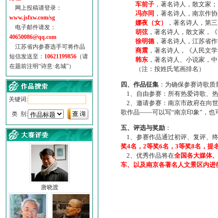
车前子
，著名诗人，散文家；
网上投稿请登录：
冯亦同
，著名诗人，南京作协
www.jsfxw.com/sg
娜夜（女）
，著名诗人，第三
电子邮件请发：
胡弦
，著名诗人，散文家，《诗
40650086@qq.com
徐明德
，著名诗人，江苏省作
江苏省内参赛选手可将作品
商震
，著名诗人，《人民文学
短信发送至：
10621199856
（请
韩东
，著名诗人、小说家，中
在题前注明“诗意·名城”）
（注：按姓氏笔画排名）
四、作品征集
：为确保参赛诗歌质
1、自由参赛：所有热爱诗歌、热
关键词:
2、邀请参赛：南京市政府在向世
歌作品——可以写“南京印象”，
类 别:
五、评选与奖励
：
1、参赛作品通过初评、复评、终
奖4名，2等奖6名，3等奖8名，提
2、优秀作品将在
全国各大媒体
车、以及南京各著名人文景区内进
唐晓渡