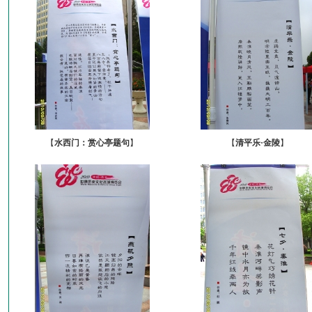
【
水西门：赏心亭题句
】
【
清平乐·金陵
】