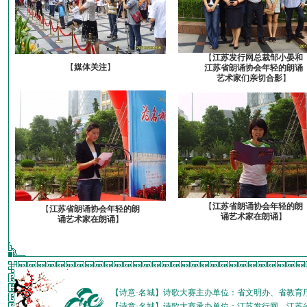
【
江苏发行网总裁邹小晏和
【
媒体关注
】
江苏省朗诵协会年轻的朗诵
艺术家们亲切合影
】
【
江苏省朗诵协会年轻的朗
【
江苏省朗诵协会年轻的朗
诵艺术家在朗诵
】
诵艺术家在朗诵
】
【诗意·名城】诗歌大赛主办单位：省文明办、省教育
【诗意·名城】诗歌大赛承办单位：江苏发行网、江苏