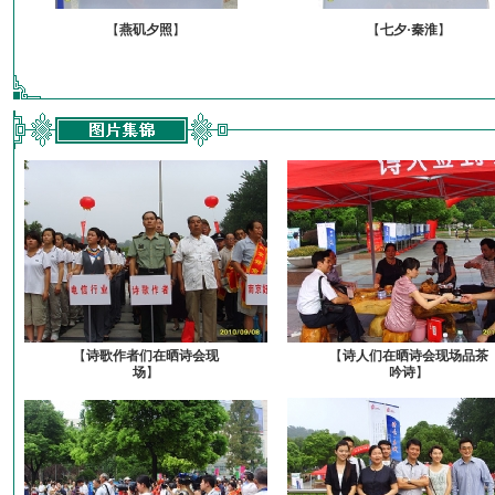
【
燕矶夕照
】
【
七夕·秦淮
】
【
诗歌作者们在晒诗会现
【
诗人们在晒诗会现场品茶
场
】
吟诗
】