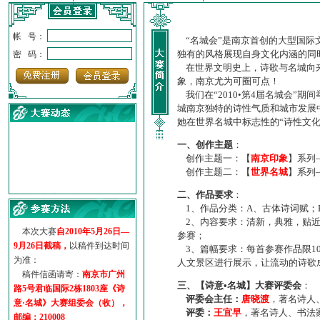
帐 号：
“名城会”是南京首创的大型国际
独有的风格展现自身文化内涵的同
密 码：
在世界文明史上，诗歌与名城向来
象，南京尤为可圈可点！
我们在“2010•第4届名城会”
城南京独特的诗性气质和城市发展
她在世界名城中标志性的“诗性文
一、创作主题
：
创作主题一：【
南京印象
】系列
创作主题二：【
世界名城
】系列
·
诗意名城·获奖名单
二、作品要求
：
·
【诗意·名城】地铁展示作...
1、作品分类：A、古体诗词赋；
·
诗意名城·地铁时间
2、内容要求：清新，典雅，贴近
·
地铁完美呈现【诗意·名城...
本次大赛
自2010年5月26日—
参赛；
·
参赛作品多达5000多首
9月26日截稿，
以稿件到达时间
3、篇幅要求：每首参赛作品限1
·
“诗意·名城”晒诗会
为准：
人文景区进行展示，让流动的诗歌
·
特别通知--致广大诗词爱好...
稿件信函请寄：
南京市广州
三、【诗意•名城】大赛评委会
：
路5号君临国际2栋1803座《诗
评委会主任：
唐晓渡
，著名诗人
意·名城》大赛组委会（收），
评委：
王宜早
，著名诗人、书法
邮编：210008