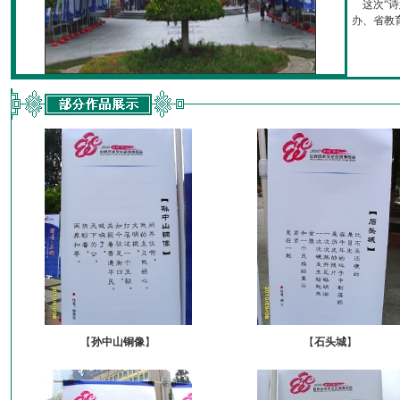
这次“诗
办、省教育厅
【
孙中山铜像
】
【
石头城
】