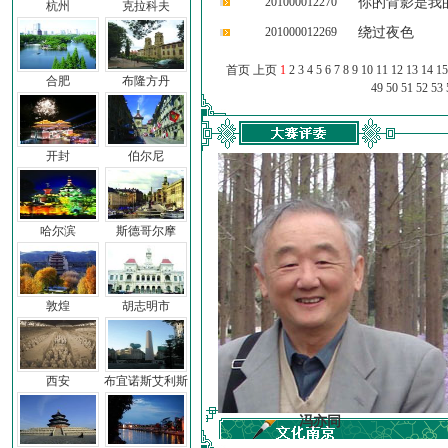
201000012270
你的背影是我
杭州
克拉科夫
201000012269
绕过夜色
首页 上页
1
2
3
4
5
6
7
8
9
10
11
12
13
14
15
合肥
布隆方丹
49
50
51
52
53
开封
伯尔尼
哈尔滨
斯德哥尔摩
敦煌
胡志明市
西安
布宜诺斯艾利斯
车前子
冯亦同