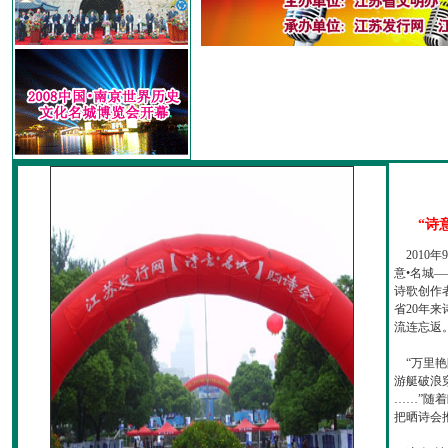
“诗
2010
意•名城—
诗歌创作
省20年
流连忘返
“万里艳
游艇破浪
……”随
把晒诗会