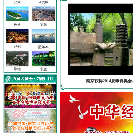
北京
马六甲
长沙
罗马
成都
墨尔本
承德
米兰
南京获得2014夏季青奥