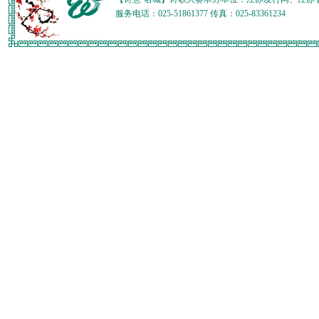
服务电话：025-51861377 传真：025-83361234