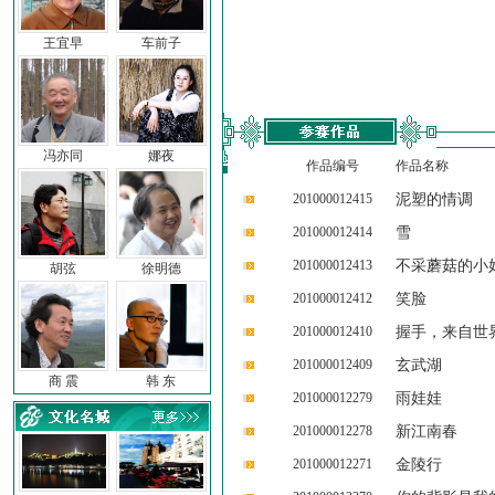
王宜早
车前子
冯亦同
娜夜
作品编号
作品名称
201000012415
泥塑的情调
201000012414
雪
201000012413
不采蘑菇的小
胡弦
徐明德
201000012412
笑脸
201000012410
握手，来自世
201000012409
玄武湖
商 震
韩 东
201000012279
雨娃娃
201000012278
新江南春
201000012271
金陵行