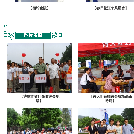
【
相约金陵
】
【
春日登江宁凤凰台
】
【
诗歌作者们在晒诗会现
【
诗人们在晒诗会现场品茶
场
】
吟诗
】