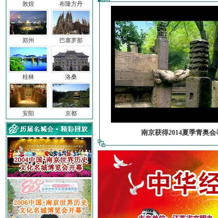
敦煌
布隆方丹
郑州
巴塞罗那
桂林
洛桑
安阳
京都
南京获得2014夏季青奥