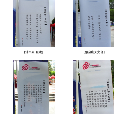
【
清平乐·金陵
】
【
紫金山天文台
】