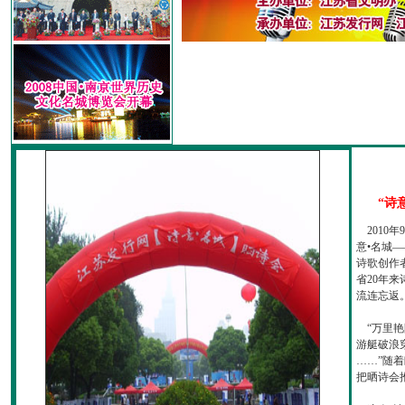
“诗
2010
意•名城—
诗歌创作
省20年
流连忘返
“万里艳
游艇破浪
……”随
把晒诗会