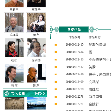
王宜早
车前子
冯亦同
娜夜
作品编号
作品名称
201000012415
泥塑的情调
201000012414
雪
201000012413
不采蘑菇的小
胡弦
徐明德
201000012412
笑脸
201000012410
握手，来自世
201000012409
玄武湖
商 震
韩 东
201000012279
雨娃娃
201000012278
新江南春
201000012271
金陵行