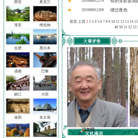
201000012270
你的背影是我
西安
奥克兰
201000012269
绕过夜色
首页 上页
1
2
3
4
5
6
7
8
9
10
11
12
13
14
15
淮安
维也纳
49
50
51
52
53
合肥
墨尔本
成都
巴黎
丽江
大田
洛阳
名古屋
子
冯亦同