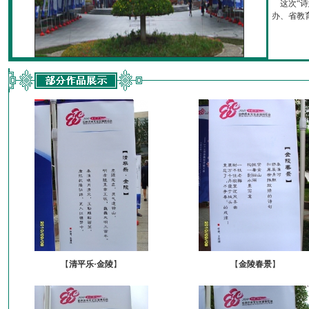
这次“诗
办、省教育厅
【
清平乐·金陵
】
【
金陵春景
】