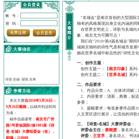
帐 号：
“名城会”是南京首创的大型国际
独有的风格展现自身文化内涵的同
密 码：
在世界文明史上，诗歌与名城向来
象，南京尤为可圈可点！
我们在“2010•第4届名城会”
城南京独特的诗性气质和城市发展
她在世界名城中标志性的“诗性文
一、创作主题
：
创作主题一：【
南京印象
】系列
·
诗意名城·获奖名单
创作主题二：【
世界名城
】系列
·
【诗意·名城】地铁展示作...
二、作品要求
：
·
诗意名城·地铁时间
1、作品分类：A、古体诗词赋；
·
地铁完美呈现【诗意·名城...
2、内容要求：清新，典雅，贴近
·
参赛作品多达5000多首
本次大赛
自2010年5月26日—
参赛；
·
“诗意·名城”晒诗会
9月26日截稿，
以稿件到达时间
3、篇幅要求：每首参赛作品限1
·
特别通知--致广大诗词爱好...
为准：
人文景区进行展示，让流动的诗歌
稿件信函请寄：
南京市广州
三、【诗意•名城】大赛评委会
：
路5号君临国际2栋1803座《诗
评委会主任：
唐晓渡
，著名诗人
意·名城》大赛组委会（收），
评委：
王宜早
，著名诗人、书法
邮编：210008