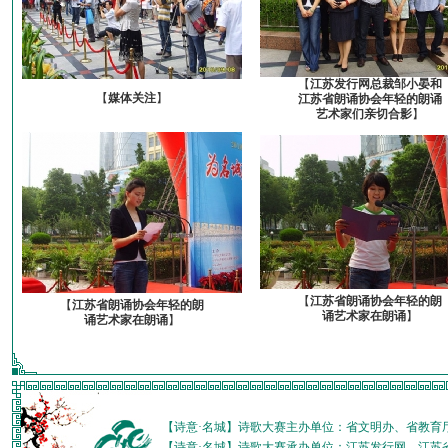
【
江苏发行网总裁邹小晏和
【
媒体关注
】
江苏省朗诵协会年轻的朗诵
艺术家们亲切合影
】
【
江苏省朗诵协会年轻的朗
【
江苏省朗诵协会年轻的朗
诵艺术家在朗诵
】
诵艺术家在朗诵
】
【诗意·名城】诗歌大赛主办单位：省文明办、省教育
【诗意·名城】诗歌大赛承办单位：江苏发行网、江苏