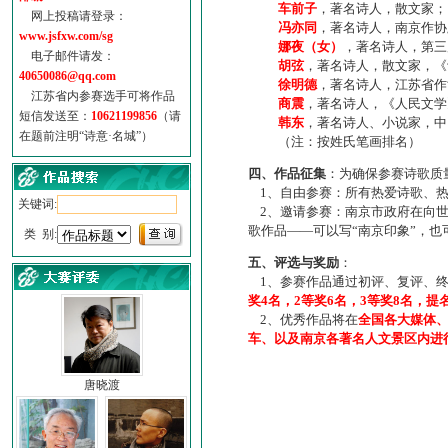
车前子
，著名诗人，散文家；
网上投稿请登录：
冯亦同
，著名诗人，南京作协
www.jsfxw.com/sg
娜夜（女）
，著名诗人，第三
电子邮件请发：
胡弦
，著名诗人，散文家，《诗
40650086@qq.com
徐明德
，著名诗人，江苏省作
江苏省内参赛选手可将作品
商震
，著名诗人，《人民文学
短信发送至：
10621199856
（请
韩东
，著名诗人、小说家，中
在题前注明“诗意·名城”）
（注：按姓氏笔画排名）
四、作品征集
：为确保参赛诗歌质
1、自由参赛：所有热爱诗歌、热
关键词:
2、邀请参赛：南京市政府在向世
歌作品——可以写“南京印象”，
类 别:
五、评选与奖励
：
1、参赛作品通过初评、复评、终
奖4名，2等奖6名，3等奖8名，提
2、优秀作品将在
全国各大媒体
车、以及南京各著名人文景区内进
唐晓渡