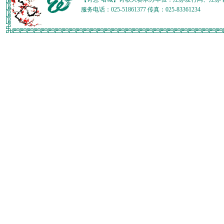
服务电话：025-51861377 传真：025-83361234