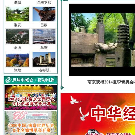
洛阳
巴塞罗那
淮安
巴黎
承德
马赛
敦煌
洛杉矶
南京获得2014夏季青奥