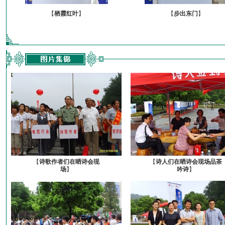
【
栖霞红叶
】
【
步出东门
】
【
诗歌作者们在晒诗会现
【
诗人们在晒诗会现场品茶
场
】
吟诗
】