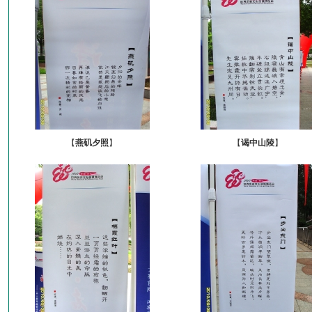
【
燕矶夕照
】
【
谒中山陵
】