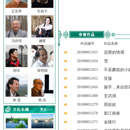
王宜早
车前子
冯亦同
娜夜
作品编号
作品名称
201000012415
泥塑的情调
201000012414
雪
201000012413
不采蘑菇的小
胡弦
徐明德
201000012412
笑脸
201000012410
握手，来自世
201000012409
玄武湖
商 震
韩 东
201000012279
雨娃娃
201000012278
新江南春
201000012271
金陵行