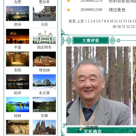
201000012270
你的背影是我
合肥
墨尔本
201000012269
绕过夜色
首页 上页
1
2
3
4
5
6
7
8
9
10
11
12
13
14
15
郑州
大田
49
50
51
52
53
平遥
胡志明市
安阳
维也纳
杭州
名古屋
桂林
京都
前子
冯亦同