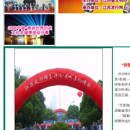
“诗
2010
意•名城—
诗歌创作
省20年
流连忘返
“万里艳
游艇破浪
……”随
把晒诗会