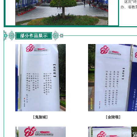
这次“诗
办、省教育厅
【
鬼脸城
】
【
金陵颂
】