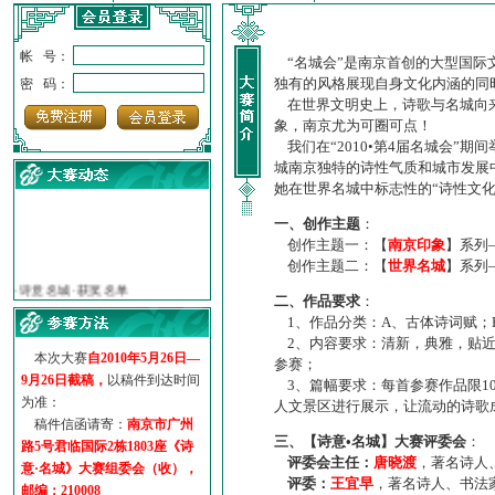
帐 号：
“名城会”是南京首创的大型国际
独有的风格展现自身文化内涵的同
密 码：
在世界文明史上，诗歌与名城向来
象，南京尤为可圈可点！
我们在“2010•第4届名城会”
城南京独特的诗性气质和城市发展
她在世界名城中标志性的“诗性文
一、创作主题
：
创作主题一：【
南京印象
】系列
·
诗意名城·获奖名单
创作主题二：【
世界名城
】系列
·
【诗意·名城】地铁展示作...
二、作品要求
：
·
诗意名城·地铁时间
1、作品分类：A、古体诗词赋；
·
地铁完美呈现【诗意·名城...
2、内容要求：清新，典雅，贴近
·
参赛作品多达5000多首
本次大赛
自2010年5月26日—
参赛；
·
“诗意·名城”晒诗会
9月26日截稿，
以稿件到达时间
3、篇幅要求：每首参赛作品限1
为准：
·
特别通知--致广大诗词爱好...
人文景区进行展示，让流动的诗歌
稿件信函请寄：
南京市广州
三、【诗意•名城】大赛评委会
：
路5号君临国际2栋1803座《诗
评委会主任：
唐晓渡
，著名诗人
意·名城》大赛组委会（收），
评委：
王宜早
，著名诗人、书法
邮编：210008