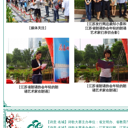
【
江苏发行网总裁邹小晏和
【
媒体关注
】
江苏省朗诵协会年轻的朗诵
艺术家们亲切合影
】
【
江苏省朗诵协会年轻的朗
【
江苏省朗诵协会年轻的朗
诵艺术家在朗诵
】
诵艺术家在朗诵
】
【诗意·名城】诗歌大赛主办单位：省文明办、省教育
【诗意·名城】诗歌大赛承办单位：江苏发行网、江苏