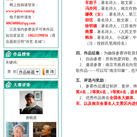
车前子
，著名诗人，散文家；
网上投稿请登录：
冯亦同
，著名诗人，南京作协
www.jsfxw.com/sg
娜夜（女）
，著名诗人，第三
电子邮件请发：
胡弦
，著名诗人，散文家，《诗
40650086@qq.com
徐明德
，著名诗人，江苏省作
江苏省内参赛选手可将作品
商震
，著名诗人，《人民文学
短信发送至：
10621199856
（请
韩东
，著名诗人、小说家，中
在题前注明“诗意·名城”）
（注：按姓氏笔画排名）
四、作品征集
：为确保参赛诗歌质
1、自由参赛：所有热爱诗歌、热
关键词:
2、邀请参赛：南京市政府在向世
歌作品——可以写“南京印象”，
类 别:
五、评选与奖励
：
1、参赛作品通过初评、复评、终
奖4名，2等奖6名，3等奖8名，提
2、优秀作品将在
全国各大媒体
车、以及南京各著名人文景区内进
唐晓渡