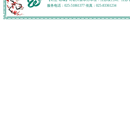
服务电话：025-51861377 传真：025-83361234