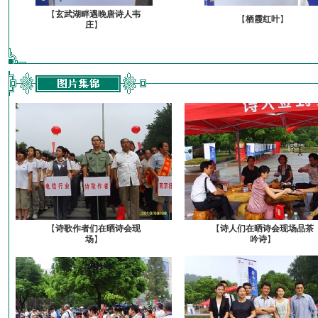
【
玄武湖畔遇晚唐诗人韦
【
栖霞红叶
】
庄
】
【
诗歌作者们在晒诗会现
【
诗人们在晒诗会现场品茶
场
】
吟诗
】