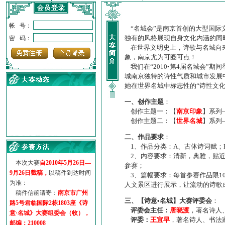
帐 号：
“名城会”是南京首创的大型国际
独有的风格展现自身文化内涵的同
密 码：
在世界文明史上，诗歌与名城向来
象，南京尤为可圈可点！
我们在“2010•第4届名城会”
城南京独特的诗性气质和城市发展
她在世界名城中标志性的“诗性文
一、创作主题
：
创作主题一：【
南京印象
】系列
创作主题二：【
世界名城
】系列
·
诗意名城·获奖名单
二、作品要求
：
·
【诗意·名城】地铁展示作...
1、作品分类：A、古体诗词赋；
·
诗意名城·地铁时间
2、内容要求：清新，典雅，贴近
·
地铁完美呈现【诗意·名城...
本次大赛
自2010年5月26日—
参赛；
·
参赛作品多达5000多首
9月26日截稿，
以稿件到达时间
3、篇幅要求：每首参赛作品限1
·
“诗意·名城”晒诗会
为准：
人文景区进行展示，让流动的诗歌
·
特别通知--致广大诗词爱好...
稿件信函请寄：
南京市广州
三、【诗意•名城】大赛评委会
：
路5号君临国际2栋1803座《诗
评委会主任：
唐晓渡
，著名诗人
意·名城》大赛组委会（收），
评委：
王宜早
，著名诗人、书法
邮编：210008