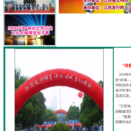
“诗
2010
意•名城—
诗歌创作
省20年
流连忘返
“万里艳
游艇破浪
……”随
把晒诗会