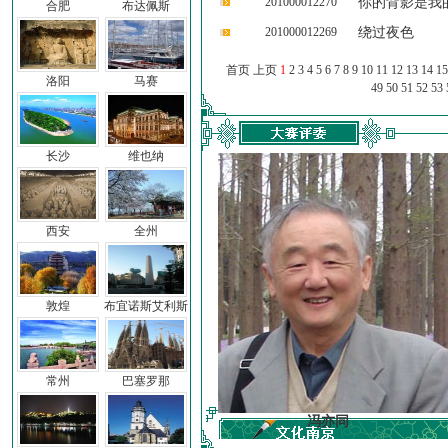
201000012270
你的背影是我
合肥
布达佩斯
201000012269
绕过夜色
首页 上页
1
2
3
4
5
6
7
8
9
10
11
12
13
14
15
洛阳
马赛
49
50
51
52
53
长沙
维也纳
西安
全州
敦煌
布宜诺斯艾利斯
常州
巴塞罗那
车前子
冯亦同