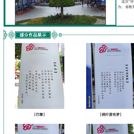
这次“诗
办、省教育厅
【
巴黎
】
【
桃叶渡有梦
】