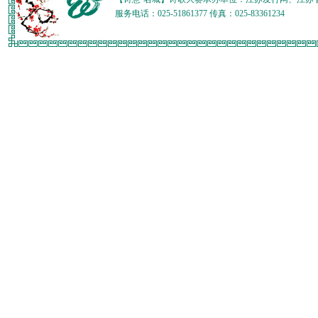
服务电话：025-51861377 传真：025-83361234