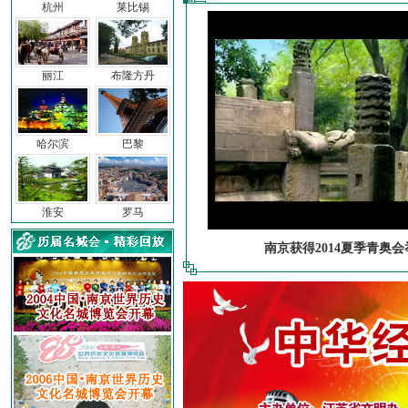
杭州
莱比锡
丽江
布隆方丹
哈尔滨
巴黎
淮安
罗马
南京获得2014夏季青奥