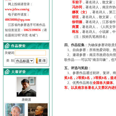
车前子
，著名诗人，散文家；
网上投稿请登录：
冯亦同
，著名诗人，南京作协
www.jsfxw.com/sg
娜夜（女）
，著名诗人，第三
电子邮件请发：
胡弦
，著名诗人，散文家，《诗
40650086@qq.com
徐明德
，著名诗人，江苏省作
江苏省内参赛选手可将作品
商震
，著名诗人，《人民文学
短信发送至：
10621199856
（请
韩东
，著名诗人、小说家，中
在题前注明“诗意·名城”）
（注：按姓氏笔画排名）
四、作品征集
：为确保参赛诗歌质
1、自由参赛：所有热爱诗歌、热
关键词:
2、邀请参赛：南京市政府在向世
歌作品——可以写“南京印象”，
类 别:
五、评选与奖励
：
1、参赛作品通过初评、复评、终
奖4名，2等奖6名，3等奖8名，提
2、优秀作品将在
全国各大媒体
车、以及南京各著名人文景区内进
唐晓渡