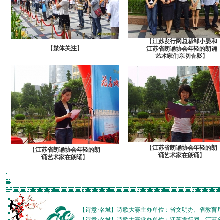
【
江苏发行网总裁邹小晏和
【
媒体关注
】
江苏省朗诵协会年轻的朗诵
艺术家们亲切合影
】
【
江苏省朗诵协会年轻的朗
【
江苏省朗诵协会年轻的朗
诵艺术家在朗诵
】
诵艺术家在朗诵
】
【诗意·名城】诗歌大赛主办单位：省文明办、省教育
【诗意·名城】诗歌大赛承办单位：江苏发行网、江苏