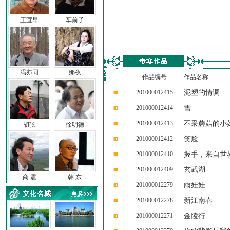
王宜早
车前子
冯亦同
娜夜
作品编号
作品名称
201000012415
泥塑的情调
201000012414
雪
201000012413
不采蘑菇的小
胡弦
徐明德
201000012412
笑脸
201000012410
握手，来自世
201000012409
玄武湖
商 震
韩 东
201000012279
雨娃娃
201000012278
新江南春
201000012271
金陵行