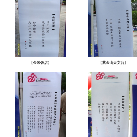
【
金陵饭店
】
【
紫金山天文台
】