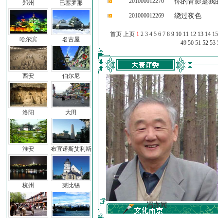
201000012270
你的背影是我
郑州
巴塞罗那
201000012269
绕过夜色
首页 上页
1
2
3
4
5
6
7
8
9
10
11
12
13
14
15
哈尔滨
名古屋
49
50
51
52
53
西安
伯尔尼
洛阳
大田
淮安
布宜诺斯艾利斯
杭州
莱比锡
车前子
冯亦同