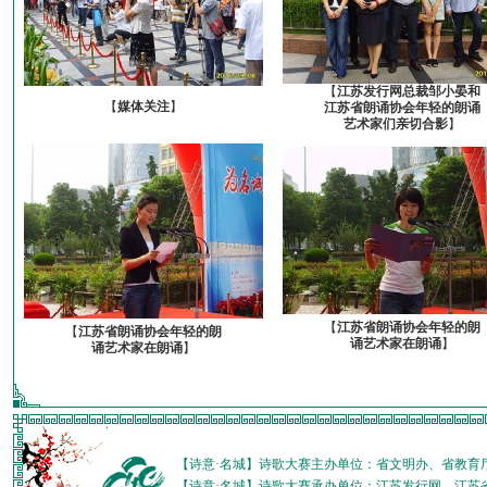
【
江苏发行网总裁邹小晏和
【
媒体关注
】
江苏省朗诵协会年轻的朗诵
艺术家们亲切合影
】
【
江苏省朗诵协会年轻的朗
【
江苏省朗诵协会年轻的朗
诵艺术家在朗诵
】
诵艺术家在朗诵
】
【诗意·名城】诗歌大赛主办单位：省文明办、省教育
【诗意·名城】诗歌大赛承办单位：江苏发行网、江苏