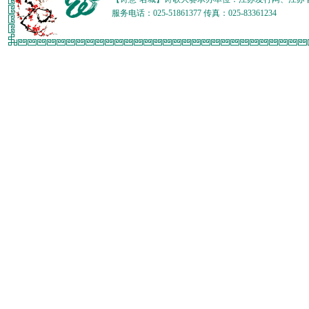
服务电话：025-51861377 传真：025-83361234