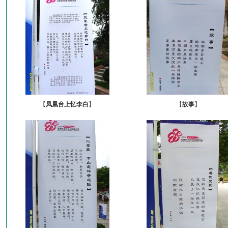
【
凤凰台上忆李白
】
【
故事
】