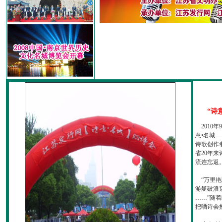
“诗
2010
意•名城—
诗歌创作
省20年
流连忘返
“万里艳
游艇破浪
……”随
把晒诗会