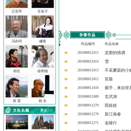
王宜早
车前子
冯亦同
娜夜
作品编号
作品名称
201000012415
泥塑的情调
201000012414
雪
201000012413
不采蘑菇的小
胡弦
徐明德
201000012412
笑脸
201000012410
握手，来自世
201000012409
玄武湖
商 震
韩 东
201000012279
雨娃娃
201000012278
新江南春
201000012271
金陵行