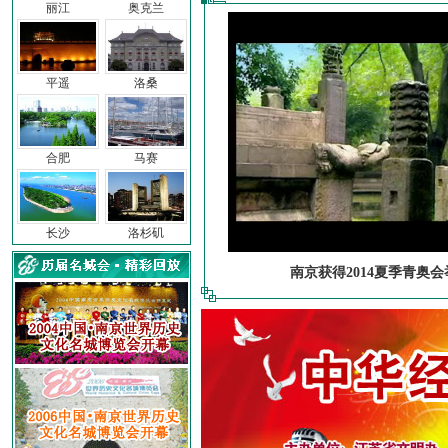
丽江
奥克兰
平遥
洛桑
合肥
马赛
长沙
洛杉矶
南京获得2014夏季青奥