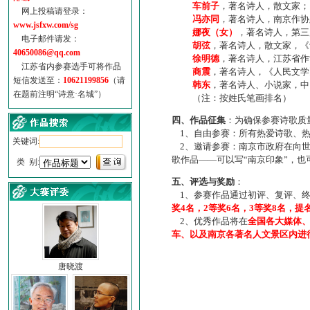
车前子
，著名诗人，散文家；
网上投稿请登录：
冯亦同
，著名诗人，南京作协
www.jsfxw.com/sg
娜夜（女）
，著名诗人，第三
电子邮件请发：
胡弦
，著名诗人，散文家，《诗
40650086@qq.com
徐明德
，著名诗人，江苏省作
江苏省内参赛选手可将作品
商震
，著名诗人，《人民文学
短信发送至：
10621199856
（请
韩东
，著名诗人、小说家，中
在题前注明“诗意·名城”）
（注：按姓氏笔画排名）
四、作品征集
：为确保参赛诗歌质
1、自由参赛：所有热爱诗歌、热
关键词:
2、邀请参赛：南京市政府在向世
歌作品——可以写“南京印象”，
类 别:
五、评选与奖励
：
1、参赛作品通过初评、复评、终
奖4名，2等奖6名，3等奖8名，提
2、优秀作品将在
全国各大媒体
车、以及南京各著名人文景区内进
唐晓渡