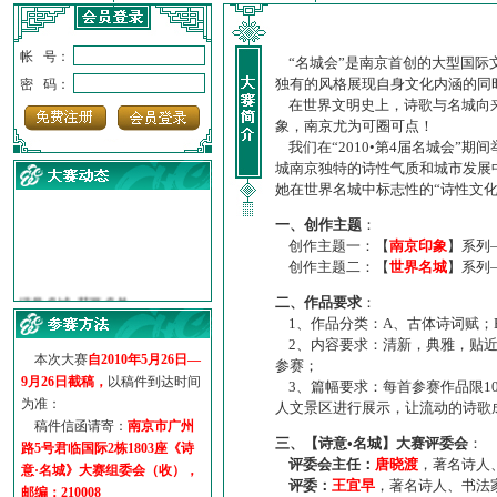
帐 号：
“名城会”是南京首创的大型国际
独有的风格展现自身文化内涵的同
密 码：
在世界文明史上，诗歌与名城向来
象，南京尤为可圈可点！
我们在“2010•第4届名城会”
城南京独特的诗性气质和城市发展
她在世界名城中标志性的“诗性文
一、创作主题
：
创作主题一：【
南京印象
】系列
创作主题二：【
世界名城
】系列
·
诗意名城·获奖名单
·
【诗意·名城】地铁展示作...
二、作品要求
：
1、作品分类：A、古体诗词赋；
·
诗意名城·地铁时间
2、内容要求：清新，典雅，贴近
·
地铁完美呈现【诗意·名城...
本次大赛
自2010年5月26日—
参赛；
·
参赛作品多达5000多首
9月26日截稿，
以稿件到达时间
3、篇幅要求：每首参赛作品限1
·
“诗意·名城”晒诗会
为准：
人文景区进行展示，让流动的诗歌
·
特别通知--致广大诗词爱好...
稿件信函请寄：
南京市广州
三、【诗意•名城】大赛评委会
：
路5号君临国际2栋1803座《诗
评委会主任：
唐晓渡
，著名诗人
意·名城》大赛组委会（收），
评委：
王宜早
，著名诗人、书法
邮编：210008