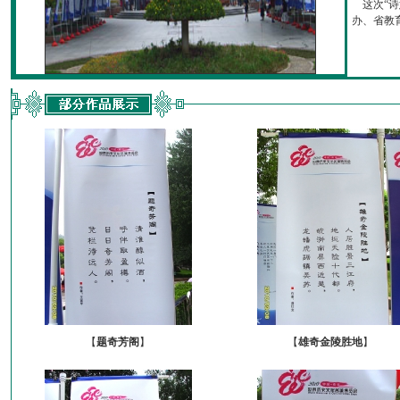
这次“诗
办、省教育厅
【
题奇芳阁
】
【
雄奇金陵胜地
】