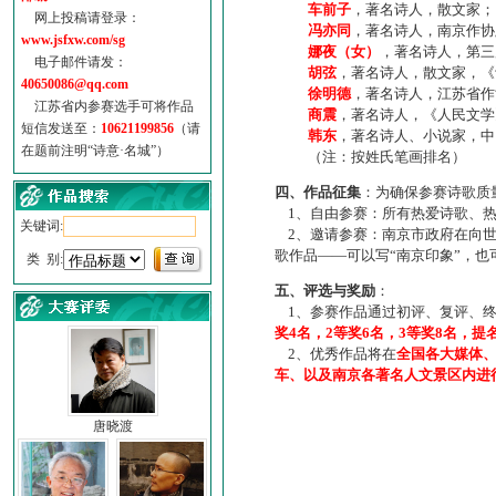
车前子
，著名诗人，散文家；
网上投稿请登录：
冯亦同
，著名诗人，南京作协
www.jsfxw.com/sg
娜夜（女）
，著名诗人，第三
电子邮件请发：
胡弦
，著名诗人，散文家，《诗
40650086@qq.com
徐明德
，著名诗人，江苏省作
江苏省内参赛选手可将作品
商震
，著名诗人，《人民文学
短信发送至：
10621199856
（请
韩东
，著名诗人、小说家，中
在题前注明“诗意·名城”）
（注：按姓氏笔画排名）
四、作品征集
：为确保参赛诗歌质
1、自由参赛：所有热爱诗歌、热
关键词:
2、邀请参赛：南京市政府在向世
歌作品——可以写“南京印象”，
类 别:
五、评选与奖励
：
1、参赛作品通过初评、复评、终
奖4名，2等奖6名，3等奖8名，提
2、优秀作品将在
全国各大媒体
车、以及南京各著名人文景区内进
唐晓渡