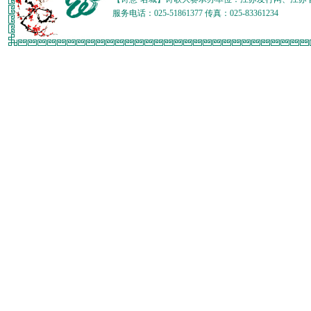
服务电话：025-51861377 传真：025-83361234