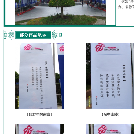
这次“诗
办、省教育厅
【
1937年的南京
】
【
吊中山陵
】