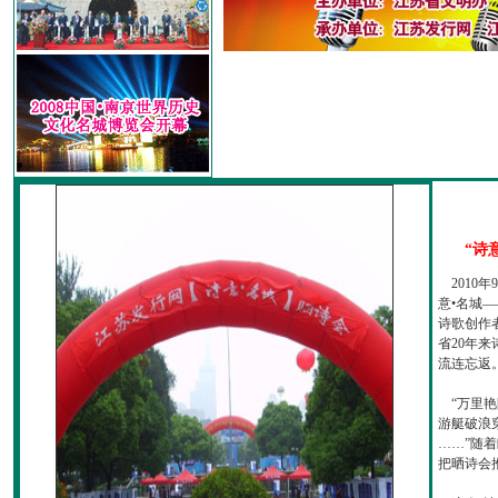
“诗
2010
意•名城—
诗歌创作
省20年
流连忘返
“万里艳
游艇破浪
……”随
把晒诗会