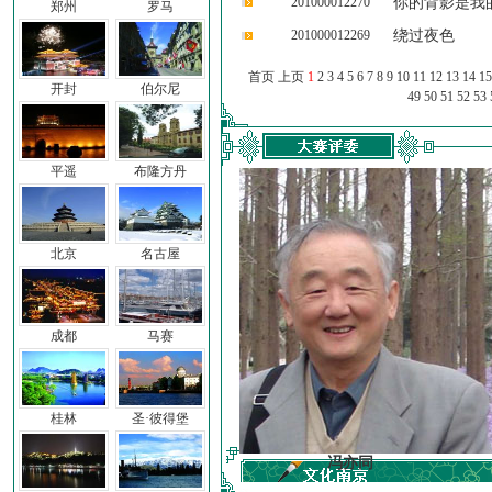
201000012270
你的背影是我
郑州
罗马
201000012269
绕过夜色
首页 上页
1
2
3
4
5
6
7
8
9
10
11
12
13
14
15
开封
伯尔尼
49
50
51
52
53
平遥
布隆方丹
北京
名古屋
成都
马赛
桂林
圣·彼得堡
车前子
冯亦同