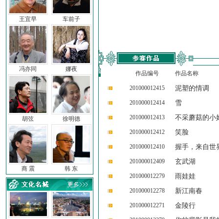
王宜早
车前子
冯亦同
娜夜
作品编号
作品名称
201000012415
泥塑的情调
201000012414
雪
201000012413
不采蘑菇的小
胡弦
徐明德
201000012412
笑脸
201000012410
握手，来自世
201000012409
玄武湖
商 震
韩 东
201000012279
雨娃娃
201000012278
新江南春
201000012271
金陵行