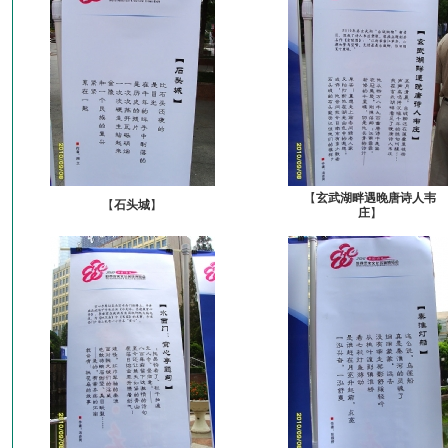
【
玄武湖畔遇晚唐诗人韦
【
石头城
】
庄
】