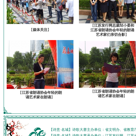
【
江苏发行网总裁邹小晏和
【
媒体关注
】
江苏省朗诵协会年轻的朗诵
艺术家们亲切合影
】
【
江苏省朗诵协会年轻的朗
【
江苏省朗诵协会年轻的朗
诵艺术家在朗诵
】
诵艺术家在朗诵
】
【诗意·名城】诗歌大赛主办单位：省文明办、省教育
【诗意·名城】诗歌大赛承办单位：江苏发行网、江苏