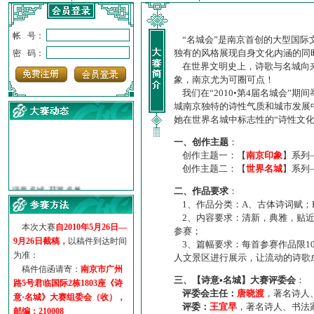
帐 号：
“名城会”是南京首创的大型国际
独有的风格展现自身文化内涵的同
密 码：
在世界文明史上，诗歌与名城向来
象，南京尤为可圈可点！
我们在“2010•第4届名城会”
城南京独特的诗性气质和城市发展
她在世界名城中标志性的“诗性文
一、创作主题
：
创作主题一：【
南京印象
】系列
创作主题二：【
世界名城
】系列
·
诗意名城·获奖名单
·
【诗意·名城】地铁展示作...
二、作品要求
：
·
诗意名城·地铁时间
1、作品分类：A、古体诗词赋；
2、内容要求：清新，典雅，贴近
·
地铁完美呈现【诗意·名城...
本次大赛
自2010年5月26日—
参赛；
·
参赛作品多达5000多首
9月26日截稿，
以稿件到达时间
3、篇幅要求：每首参赛作品限1
·
“诗意·名城”晒诗会
为准：
人文景区进行展示，让流动的诗歌
·
特别通知--致广大诗词爱好...
稿件信函请寄：
南京市广州
三、【诗意•名城】大赛评委会
：
路5号君临国际2栋1803座《诗
评委会主任：
唐晓渡
，著名诗人
意·名城》大赛组委会（收），
评委：
王宜早
，著名诗人、书法
邮编：210008