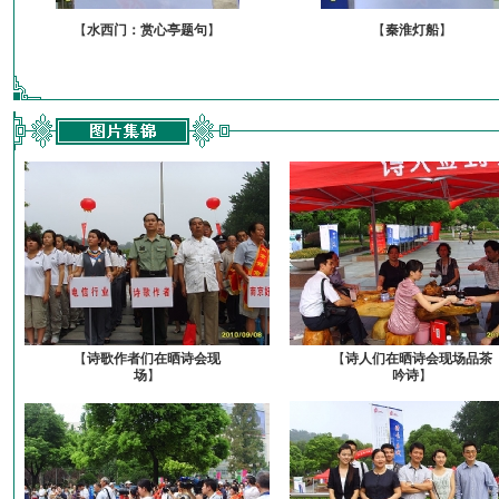
【
水西门：赏心亭题句
】
【
秦淮灯船
】
【
诗歌作者们在晒诗会现
【
诗人们在晒诗会现场品茶
场
】
吟诗
】