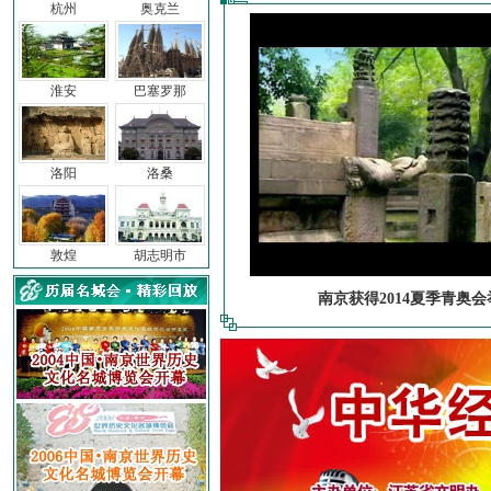
杭州
奥克兰
淮安
巴塞罗那
洛阳
洛桑
敦煌
胡志明市
南京获得2014夏季青奥