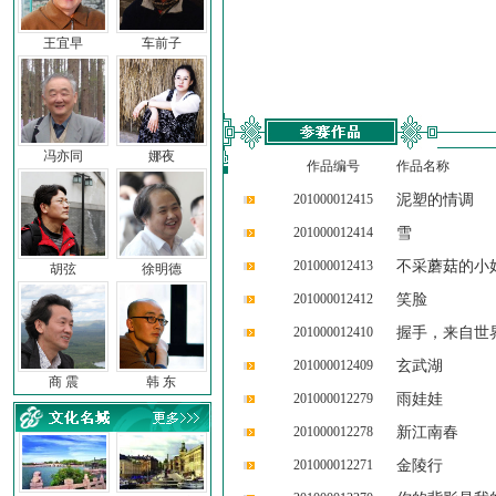
王宜早
车前子
冯亦同
娜夜
作品编号
作品名称
201000012415
泥塑的情调
201000012414
雪
201000012413
不采蘑菇的小
胡弦
徐明德
201000012412
笑脸
201000012410
握手，来自世
201000012409
玄武湖
商 震
韩 东
201000012279
雨娃娃
201000012278
新江南春
201000012271
金陵行