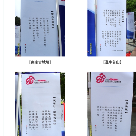
【
南京古城墙
】
【
登牛首山
】