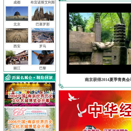
成都
布宜诺斯艾利斯
北京
巴塞罗那
西安
罗马
丽江
巴黎
南京获得2014夏季青奥