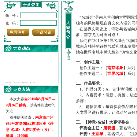
帐 号：
“名城会”是南京首创的大型国际
独有的风格展现自身文化内涵的同
密 码：
在世界文明史上，诗歌与名城向来
象，南京尤为可圈可点！
我们在“2010•第4届名城会”
城南京独特的诗性气质和城市发展
她在世界名城中标志性的“诗性文
一、创作主题
：
创作主题一：【
南京印象
】系列
创作主题二：【
世界名城
】系列
·
诗意名城·获奖名单
·
【诗意·名城】地铁展示作...
二、作品要求
：
1、作品分类：A、古体诗词赋；
·
诗意名城·地铁时间
2、内容要求：清新，典雅，贴近
·
地铁完美呈现【诗意·名城...
本次大赛
自2010年5月26日—
参赛；
·
参赛作品多达5000多首
9月26日截稿，
以稿件到达时间
3、篇幅要求：每首参赛作品限1
·
“诗意·名城”晒诗会
为准：
人文景区进行展示，让流动的诗歌
·
特别通知--致广大诗词爱好...
稿件信函请寄：
南京市广州
三、【诗意•名城】大赛评委会
：
路5号君临国际2栋1803座《诗
评委会主任：
唐晓渡
，著名诗人
意·名城》大赛组委会（收），
评委：
王宜早
，著名诗人、书法
邮编：210008