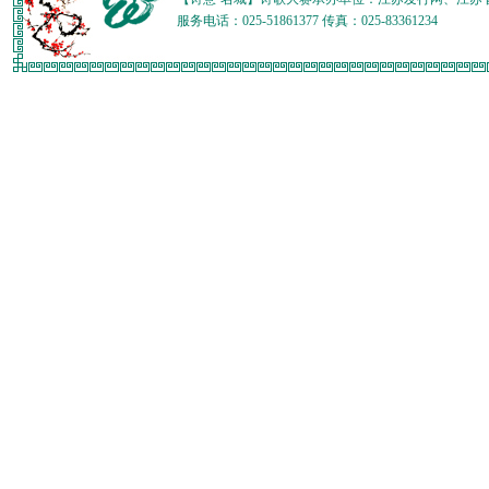
服务电话：025-51861377 传真：025-83361234