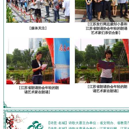
【
江苏发行网总裁邹小晏和
【
媒体关注
】
江苏省朗诵协会年轻的朗诵
艺术家们亲切合影
】
【
江苏省朗诵协会年轻的朗
【
江苏省朗诵协会年轻的朗
诵艺术家在朗诵
】
诵艺术家在朗诵
】
【诗意·名城】诗歌大赛主办单位：省文明办、省教育
【诗意·名城】诗歌大赛承办单位：江苏发行网、江苏