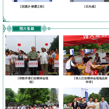
【
浣溪沙·栖霞之秋
】
【
石头城
】
【
诗歌作者们在晒诗会现
【
诗人们在晒诗会现场品茶
场
】
吟诗
】