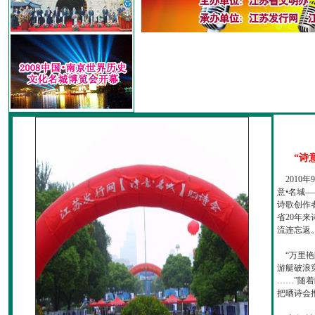
“诗
2010
意•名城—
诗歌创作
省20年
流连忘返
“万里艳
游艇破浪
……”随
把晒诗会