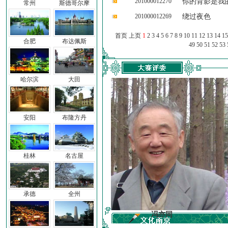
201000012270
你的背影是我
常州
斯德哥尔摩
201000012269
绕过夜色
首页 上页
1
2
3
4
5
6
7
8
9
10
11
12
13
14
15
合肥
布达佩斯
49
50
51
52
53
哈尔滨
大田
安阳
布隆方丹
桂林
名古屋
承德
全州
车前子
冯亦同