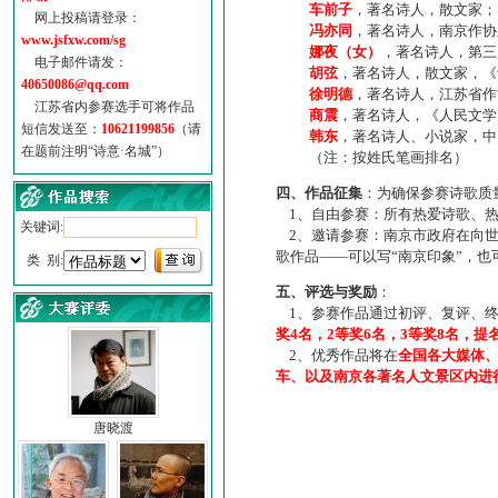
车前子
，著名诗人，散文家；
网上投稿请登录：
冯亦同
，著名诗人，南京作协
www.jsfxw.com/sg
娜夜（女）
，著名诗人，第三
电子邮件请发：
胡弦
，著名诗人，散文家，《诗
40650086@qq.com
徐明德
，著名诗人，江苏省作
江苏省内参赛选手可将作品
商震
，著名诗人，《人民文学
短信发送至：
10621199856
（请
韩东
，著名诗人、小说家，中
在题前注明“诗意·名城”）
（注：按姓氏笔画排名）
四、作品征集
：为确保参赛诗歌质
1、自由参赛：所有热爱诗歌、热
关键词:
2、邀请参赛：南京市政府在向世
歌作品——可以写“南京印象”，
类 别:
五、评选与奖励
：
1、参赛作品通过初评、复评、终
奖4名，2等奖6名，3等奖8名，提
2、优秀作品将在
全国各大媒体
车、以及南京各著名人文景区内进
唐晓渡