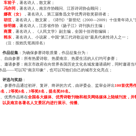
车前子
，著名诗人，散文家；
冯亦同
，著名诗人，南京作协顾问、江苏诗词协会顾问；
娜夜（女）
，著名诗人，第三届鲁迅文学优秀诗歌奖获得者；
胡弦
，著名诗人，散文家，《诗刊》“新世纪（2000—2009）十佳青年诗人
徐明德
，著名诗人，江苏省作协《扬子江》诗刊执行主编；
商震
，著名诗人，《人民文学》副主编，全国十佳诗歌编辑；
韩东
，著名诗人、小说家，中国“第三代诗歌运动”最具代表性诗人之一；
注：按姓氏笔画排名）
、作品征集
：为确保参赛诗歌质量，作品征集分为：
、自由参赛：所有热爱诗歌、热爱南京、热爱生活的人们均可参赛；
、邀请参赛：南京市政府在向世界各国历史文化名城发邀请函时，同时邀请当地
作品——可以写“南京印象”，也可以写他们自己的城市文化亮点；
、评选与奖励
：
、参赛作品通过初评、复评、终评的方式，由评委会、监审会评出
100首优秀
4名，2等奖6名，3等奖8名，提名奖80名。
、优秀作品将在
全国各大媒体、优秀诗歌刊物和相关网络媒体上陆续刊发，并
、以及南京各著名人文景区内进行展示、传播
。