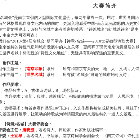
大 赛 简 介
名城会”是南京首创的大型国际文化盛会，每两年举办一次。届时，世界各国
有的风格展现自身文化内涵的同时，更深入地感受中国•南京流光溢彩的历史文
世界文明史上，诗歌与名城向来有着密切关系，“诗以城名”或“城以诗名”是
，南京尤为可圈可点！
们在“2010•第4届名城会”期间举办【诗意•名城——2010世界微型诗歌大
南京独特的诗性气质和城市发展中的人文关怀，更阐释了现代南京诗意栖居的
在世界名城中标志性的“诗性文化地位”，无疑具有影响深远的重要意义。
、创作主题
：
作主题一：【
南京印象
】系列——所有和南京有关的天、地、人、文均可入
作主题二：【
世界名城
】系列——所有被“名城会”邀请的城市均可入诗；
、作品要求
：
、作品分类：A、古体诗词赋；B、现代新诗；
、内容要求：清新，典雅，贴近现实，积极健康的描述城市发展、人居环境、
赛；
、篇幅要求：每首参赛作品限10行以内，入选作品将被制成精美挂牌，悬挂于
文景区进行展示，让流动的诗歌成为诗情画意的南京最独特的一道人文景观…
、【诗意•名城】大赛评委会
：
评委会主任：
唐晓渡
，著名诗人、评论家，作家出版社编审；
评委：
王宜早
，著名诗人、书法家。南京诗词学会副会长、《南京诗词》诗刊