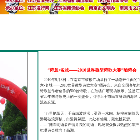
“诗意•名城——2010世界微型诗歌大赛”晒诗会
2010年9月8日，在南京市鼓楼广场举行了一场别开生面的“
意•名城——2010世界微型诗歌大赛”晒诗会。来自全国各地
诗歌创作者创作的500首诗歌，在鼓楼广场现场展示。这是江
省20年来诗歌史上的一次盛会，引得上千市民置身诗的海洋
流连忘返。
“万里艳阳天，千亩绿波荡漾，盈盈一水间。杨柳依依随风
游艇破浪穿梭，白鹭舞翩跹。此处有仙境，疑似桃花源。
……”随着朗诵者声情并茂的朗诵，现场观众报以热烈的掌声
把晒诗会推向了高潮。