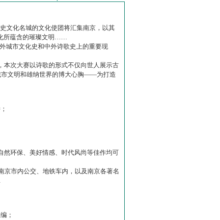
历史文化名城的文化使团将汇集南京，以其
化所蕴含的璀璨文明……
中外城市文化史和中外诗歌史上的重要现
赛】，本次大赛以诗歌的形式不仅向世人展示古
城市文明和雄纳世界的博大心胸——为打造
诗；
自然环保、美好情感、时代风尚等佳作均可
南京市内公交、地铁车内，以及南京各著名
…
主编；