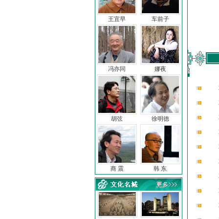
王宜早
车前子
冯亦同
娜夜
胡弦
徐明德
商 震
韩 东