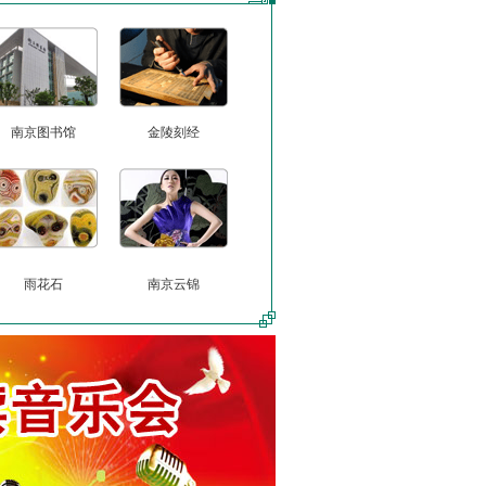
南京图书馆
金陵刻经
雨花石
南京云锦