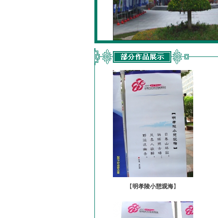
【
明孝陵小憩观海
】