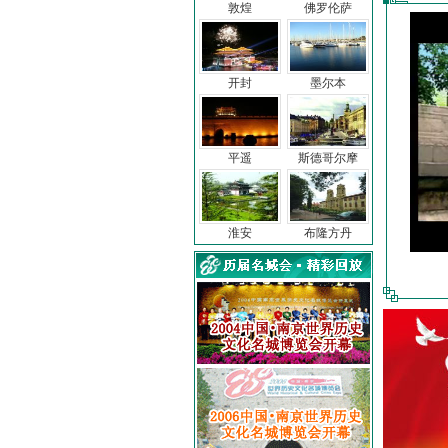
敦煌
佛罗伦萨
开封
墨尔本
平遥
斯德哥尔摩
淮安
布隆方丹