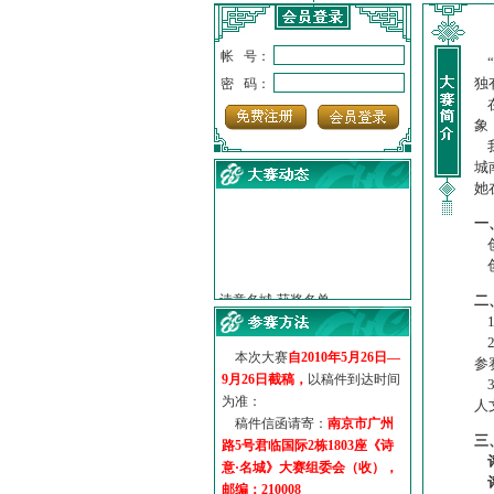
帐 号：
“
独
密 码：
在
象
我
城
她
一
创
·
诗意名城·获奖名单
创
·
【诗意·名城】地铁展示作...
二
·
诗意名城·地铁时间
1
·
地铁完美呈现【诗意·名城...
2
·
参赛作品多达5000多首
本次大赛
自2010年5月26日—
参
·
“诗意·名城”晒诗会
9月26日截稿，
以稿件到达时间
3
·
特别通知--致广大诗词爱好...
为准：
人
稿件信函请寄：
南京市广州
三
路5号君临国际2栋1803座《诗
意·名城》大赛组委会（收），
邮编：210008