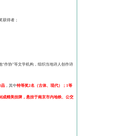
”奖获得者；
“作协”等文学机构，组织当地诗人创作诗
作品
，其中
特等奖2名（古体、现代）；1等
制成精美挂牌，悬挂于南京市内地铁、公交