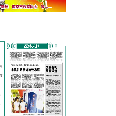
诗
的
苏
，
，
，