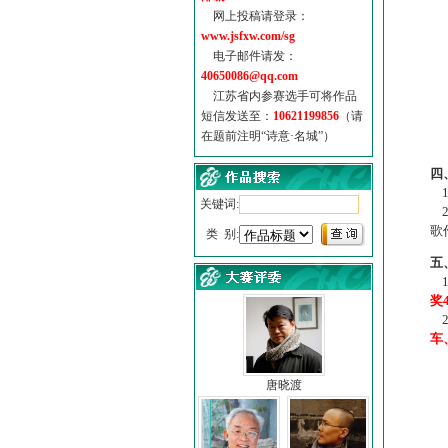
网上投稿请登录：
www.jsfxw.com/sg
电子邮件请发：
40650086@qq.com
江苏省内参赛选手可将作品
短信发送至：
10621199856
（请
在题前注明“诗意·名城”）
（
四
1
关键词:
2
歌
类 别:
五
1
奖
2
车
唐晓渡