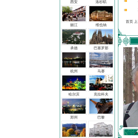
西安
洛杉矶
首页 
丽江
维也纳
承德
巴塞罗那
杭州
马赛
哈尔滨
克拉科夫
郑州
巴黎
车前子
冯亦