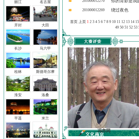
201000012270
你的背影是我
丽江
名古屋
201000012269
绕过夜色
首页 上页
1
2
3
4
5
6
7
8
9
10
11
12
13
14
15
开封
大田
49
50
51
52
53
长沙
马六甲
桂林
斯德哥尔摩
淮安
洛桑
平遥
米兰
车前子
冯亦同