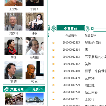
王宜早
车前子
冯亦同
娜夜
作品编号
作品名称
201000012415
泥塑的情调
201000012414
雪
201000012413
不采蘑菇的小
胡弦
徐明德
201000012412
笑脸
201000012410
握手，来自世
201000012409
玄武湖
商 震
韩 东
201000012279
雨娃娃
201000012278
新江南春
201000012271
金陵行