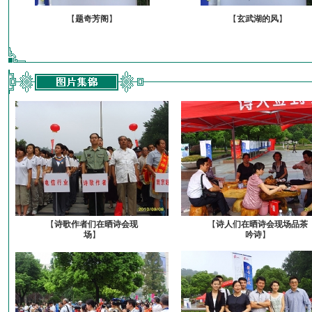
【
题奇芳阁
】
【
玄武湖的风
】
【
诗歌作者们在晒诗会现
【
诗人们在晒诗会现场品茶
场
】
吟诗
】