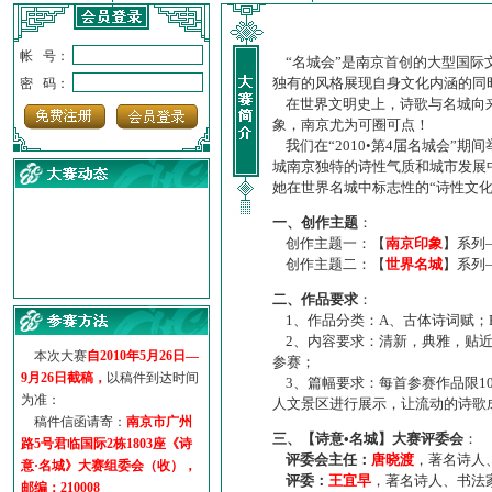
帐 号：
“名城会”是南京首创的大型国际
独有的风格展现自身文化内涵的同
密 码：
在世界文明史上，诗歌与名城向来
象，南京尤为可圈可点！
我们在“2010•第4届名城会”
城南京独特的诗性气质和城市发展
她在世界名城中标志性的“诗性文
一、创作主题
：
创作主题一：【
南京印象
】系列
创作主题二：【
世界名城
】系列
·
诗意名城·获奖名单
二、作品要求
：
·
【诗意·名城】地铁展示作...
1、作品分类：A、古体诗词赋；
·
诗意名城·地铁时间
2、内容要求：清新，典雅，贴近
·
地铁完美呈现【诗意·名城...
本次大赛
自2010年5月26日—
参赛；
9月26日截稿，
以稿件到达时间
·
参赛作品多达5000多首
3、篇幅要求：每首参赛作品限1
为准：
·
“诗意·名城”晒诗会
人文景区进行展示，让流动的诗歌
稿件信函请寄：
南京市广州
·
特别通知--致广大诗词爱好...
三、【诗意•名城】大赛评委会
：
路5号君临国际2栋1803座《诗
评委会主任：
唐晓渡
，著名诗人
意·名城》大赛组委会（收），
评委：
王宜早
，著名诗人、书法
邮编：210008