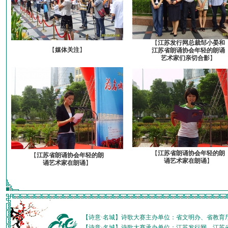
【
江苏发行网总裁邹小晏和
【
媒体关注
】
江苏省朗诵协会年轻的朗诵
艺术家们亲切合影
】
【
江苏省朗诵协会年轻的朗
【
江苏省朗诵协会年轻的朗
诵艺术家在朗诵
】
诵艺术家在朗诵
】
【诗意·名城】诗歌大赛主办单位：省文明办、省教育
【诗意·名城】诗歌大赛承办单位：江苏发行网、江苏