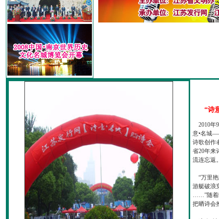
“诗
2010
意•名城—
诗歌创作
省20年
流连忘返
“万里艳
游艇破浪
……”随
把晒诗会