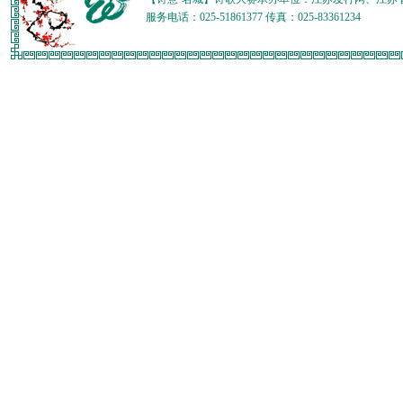
服务电话：025-51861377 传真：025-83361234