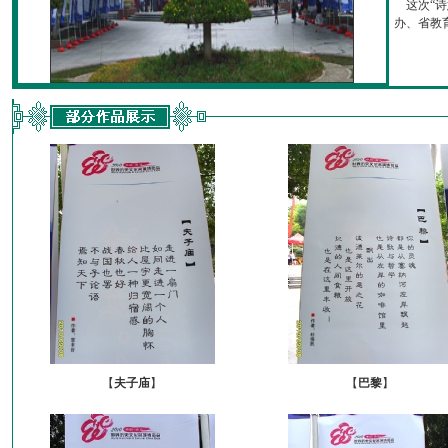
这次“诗
办、省教育厅
【
夫子庙
】
【
巴黎
】