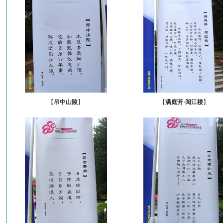
【
吊中山陵
】
【
满庭芳·阅江楼
】