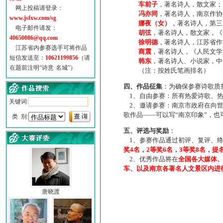
车前子
，著名诗人，散文家；
网上投稿请登录：
冯亦同
，著名诗人，南京作协
www.jsfxw.com/sg
娜夜（女）
，著名诗人，第三
电子邮件请发：
胡弦
，著名诗人，散文家，《诗
40650086@qq.com
徐明德
，著名诗人，江苏省作
江苏省内参赛选手可将作品
商震
，著名诗人，《人民文学
短信发送至：
10621199856
（请
韩东
，著名诗人、小说家，中
在题前注明“诗意·名城”）
（注：按姓氏笔画排名）
四、作品征集
：为确保参赛诗歌质
1、自由参赛：所有热爱诗歌、热
关键词:
2、邀请参赛：南京市政府在向世
歌作品——可以写“南京印象”，
类 别:
五、评选与奖励
：
1、参赛作品通过初评、复评、终
奖4名，2等奖6名，3等奖8名，提
2、优秀作品将在
全国各大媒体
车、以及南京各著名人文景区内进
唐晓渡