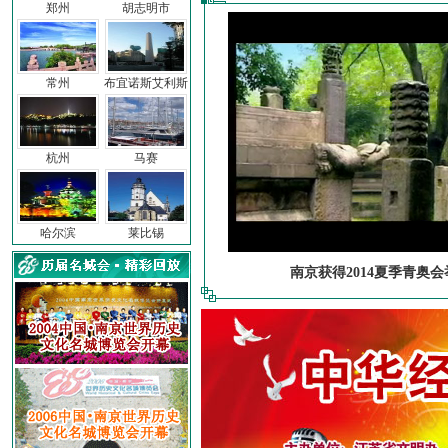
郑州
胡志明市
常州
布宜诺斯艾利斯
杭州
马赛
哈尔滨
莱比锡
南京获得2014夏季青奥