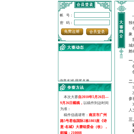
帐 号：
“
独
密 码：
在
象
我
城
她
一
创
·
诗意名城·获奖名单
创
·
【诗意·名城】地铁展示作...
二
·
诗意名城·地铁时间
1
·
地铁完美呈现【诗意·名城...
2
·
参赛作品多达5000多首
本次大赛
自2010年5月26日—
参
·
“诗意·名城”晒诗会
9月26日截稿，
以稿件到达时间
3
·
特别通知--致广大诗词爱好...
为准：
人
稿件信函请寄：
南京市广州
三
路5号君临国际2栋1803座《诗
意·名城》大赛组委会（收），
邮编：210008