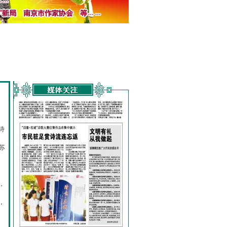
诗
的
苏
，
，
，