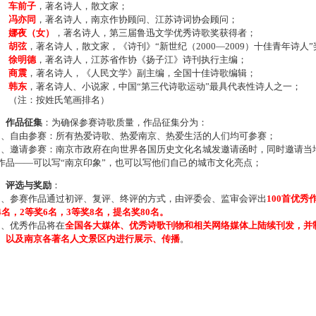
车前子
，著名诗人，散文家；
冯亦同
，著名诗人，南京作协顾问、江苏诗词协会顾问；
娜夜（女）
，著名诗人，第三届鲁迅文学优秀诗歌奖获得者；
胡弦
，著名诗人，散文家，《诗刊》“新世纪（2000—2009）十佳青年诗人
徐明德
，著名诗人，江苏省作协《扬子江》诗刊执行主编；
商震
，著名诗人，《人民文学》副主编，全国十佳诗歌编辑；
韩东
，著名诗人、小说家，中国“第三代诗歌运动”最具代表性诗人之一；
注：按姓氏笔画排名）
、作品征集
：为确保参赛诗歌质量，作品征集分为：
、自由参赛：所有热爱诗歌、热爱南京、热爱生活的人们均可参赛；
、邀请参赛：南京市政府在向世界各国历史文化名城发邀请函时，同时邀请当地
作品——可以写“南京印象”，也可以写他们自己的城市文化亮点；
、评选与奖励
：
、参赛作品通过初评、复评、终评的方式，由评委会、监审会评出
100首优秀
4名，2等奖6名，3等奖8名，提名奖80名。
、优秀作品将在
全国各大媒体、优秀诗歌刊物和相关网络媒体上陆续刊发，并
、以及南京各著名人文景区内进行展示、传播
。