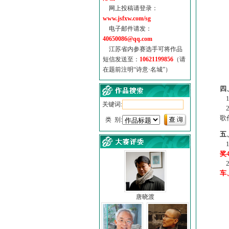
网上投稿请登录：
www.jsfxw.com/sg
电子邮件请发：
40650086@qq.com
江苏省内参赛选手可将作品
短信发送至：
10621199856
（请
在题前注明“诗意·名城”）
（
四
1
关键词:
2
歌
类 别:
五
1
奖
2
车
唐晓渡