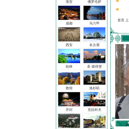
淮安
佛罗伦萨
首页 
成都
马六甲
西安
名古屋
桂林
圣·彼得堡
敦煌
洛杉矶
开封
克拉科夫
车前子
冯亦