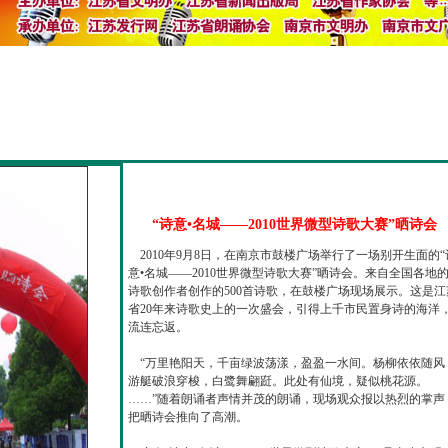
“诗意•名城——2010世界微型诗歌大赛”晒诗会
2010年9月8日，在南京市鼓楼广场举行了一场别开生面的“
意•名城——2010世界微型诗歌大赛”晒诗会。来自全国各地
诗歌创作者创作的500首诗歌，在鼓楼广场现场展示。这是江
省20年来诗歌史上的一次盛会，引得上千市民置身诗的海洋
流连忘返。
“万里艳阳天，千亩绿波荡漾，盈盈一水间。杨柳依依随风
游艇破浪穿梭，白鹭舞翩跹。此处有仙境，疑似桃花源。
……”随着朗诵者声情并茂的朗诵，现场观众报以热烈的掌声
把晒诗会推向了高潮。