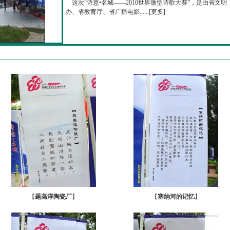
这次“诗意•名城——2010世界微型诗歌大赛”，是由省文明
办、省教育厅、省广播电影......[
更多
]
【
题高淳陶瓷厂
】
【
塞纳河的记忆
】