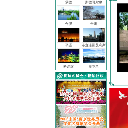
承德
斯德哥尔摩
合肥
全州
平遥
布宜诺斯艾利斯
哈尔滨
奥克兰