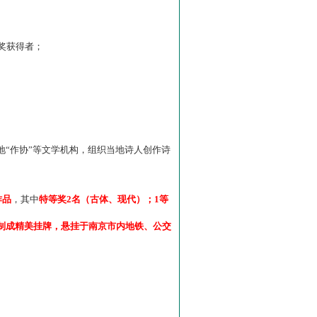
”奖获得者；
“作协”等文学机构，组织当地诗人创作诗
作品
，其中
特等奖2名（古体、现代）；1等
制成精美挂牌，悬挂于南京市内地铁、公交