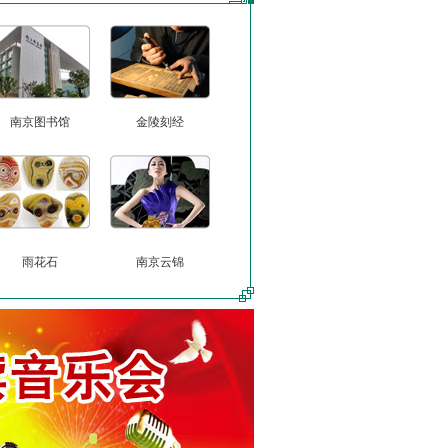
南京图书馆
金陵刻经
雨花石
南京云锦