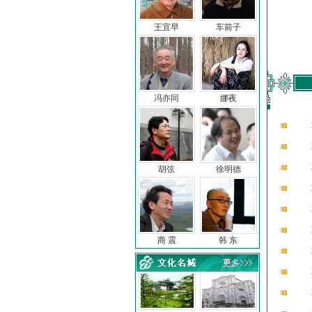
王宜早
车前子
冯亦同
娜夜
胡弦
徐明德
商 震
韩 东