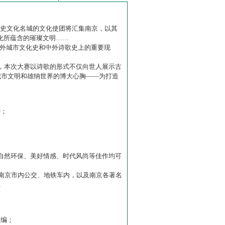
历史文化名城的文化使团将汇集南京，以其
化所蕴含的璀璨文明……
中外城市文化史和中外诗歌史上的重要现
赛】，本次大赛以诗歌的形式不仅向世人展示古
城市文明和雄纳世界的博大心胸——为打造
诗；
自然环保、美好情感、时代风尚等佳作均可
南京市内公交、地铁车内，以及南京各著名
…
主编；