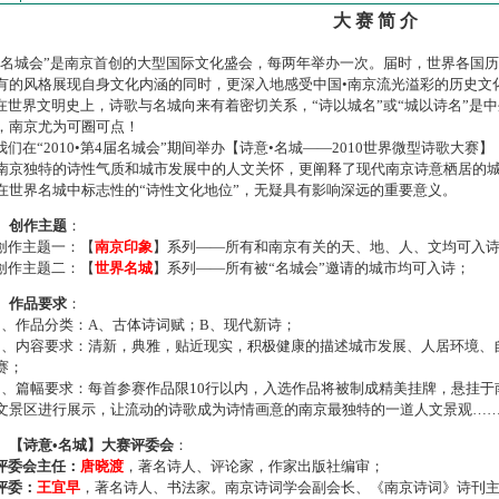
大 赛 简 介
名城会”是南京首创的大型国际文化盛会，每两年举办一次。届时，世界各国
有的风格展现自身文化内涵的同时，更深入地感受中国•南京流光溢彩的历史文
世界文明史上，诗歌与名城向来有着密切关系，“诗以城名”或“城以诗名”是
，南京尤为可圈可点！
们在“2010•第4届名城会”期间举办【诗意•名城——2010世界微型诗歌大
南京独特的诗性气质和城市发展中的人文关怀，更阐释了现代南京诗意栖居的
在世界名城中标志性的“诗性文化地位”，无疑具有影响深远的重要意义。
、创作主题
：
作主题一：【
南京印象
】系列——所有和南京有关的天、地、人、文均可入
作主题二：【
世界名城
】系列——所有被“名城会”邀请的城市均可入诗；
、作品要求
：
、作品分类：A、古体诗词赋；B、现代新诗；
、内容要求：清新，典雅，贴近现实，积极健康的描述城市发展、人居环境、
赛；
、篇幅要求：每首参赛作品限10行以内，入选作品将被制成精美挂牌，悬挂于
文景区进行展示，让流动的诗歌成为诗情画意的南京最独特的一道人文景观…
、【诗意•名城】大赛评委会
：
评委会主任：
唐晓渡
，著名诗人、评论家，作家出版社编审；
评委：
王宜早
，著名诗人、书法家。南京诗词学会副会长、《南京诗词》诗刊