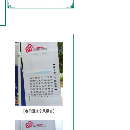
【
春日登江宁凤凰台
】