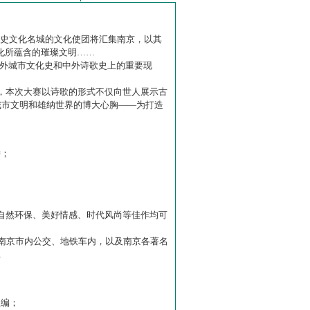
历史文化名城的文化使团将汇集南京，以其
化所蕴含的璀璨文明……
中外城市文化史和中外诗歌史上的重要现
赛】，本次大赛以诗歌的形式不仅向世人展示古
城市文明和雄纳世界的博大心胸——为打造
诗；
自然环保、美好情感、时代风尚等佳作均可
南京市内公交、地铁车内，以及南京各著名
…
主编；