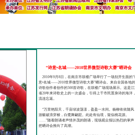
“诗意•名城——2010世界微型诗歌大赛”晒诗会
2010年9月8日，在南京市鼓楼广场举行了一场别开生面的“
意•名城——2010世界微型诗歌大赛”晒诗会。来自全国各地
诗歌创作者创作的500首诗歌，在鼓楼广场现场展示。这是江
省20年来诗歌史上的一次盛会，引得上千市民置身诗的海洋
流连忘返。
“万里艳阳天，千亩绿波荡漾，盈盈一水间。杨柳依依随风
游艇破浪穿梭，白鹭舞翩跹。此处有仙境，疑似桃花源。
……”随着朗诵者声情并茂的朗诵，现场观众报以热烈的掌声
把晒诗会推向了高潮。