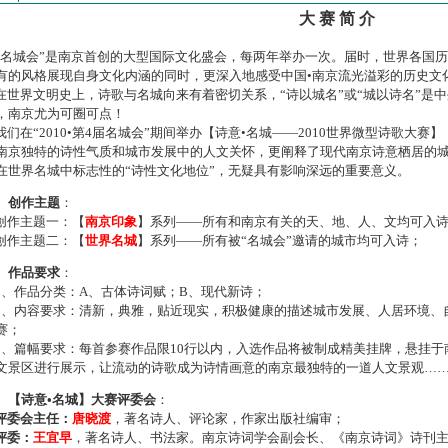
大 赛 简 介
名城会”是南京首创的大型国际文化盛会，每两年举办一次。届时，世界各国
有的风格展现自身文化内涵的同时，更深入地感受中国•南京流光溢彩的历史文
世界文明史上，诗歌与名城向来有着密切关系，“诗以城名”或“城以诗名”是
，南京尤为可圈可点！
们在“2010•第4届名城会”期间举办【诗意•名城——2010世界微型诗歌大
南京独特的诗性气质和城市发展中的人文关怀，更阐释了现代南京诗意栖居的
在世界名城中标志性的“诗性文化地位”，无疑具有影响深远的重要意义。
、创作主题
：
作主题一：【
南京印象
】系列——所有和南京有关的天、地、人、文均可入
作主题二：【
世界名城
】系列——所有被“名城会”邀请的城市均可入诗；
、作品要求
：
、作品分类：A、古体诗词赋；B、现代新诗；
、内容要求：清新，典雅，贴近现实，积极健康的描述城市发展、人居环境、
赛；
、篇幅要求：每首参赛作品限10行以内，入选作品将被制成精美挂牌，悬挂于
文景区进行展示，让流动的诗歌成为诗情画意的南京最独特的一道人文景观…
、【诗意•名城】大赛评委会
：
评委会主任：
唐晓渡
，著名诗人、评论家，作家出版社编审；
评委：
王宜早
，著名诗人、书法家。南京诗词学会副会长、《南京诗词》诗刊