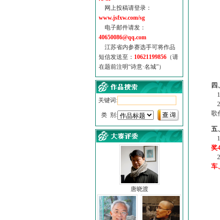
网上投稿请登录：
www.jsfxw.com/sg
电子邮件请发：
40650086@qq.com
江苏省内参赛选手可将作品
短信发送至：
10621199856
（请
在题前注明“诗意·名城”）
（
四
1
关键词:
2
歌
类 别:
五
1
奖
2
车
唐晓渡