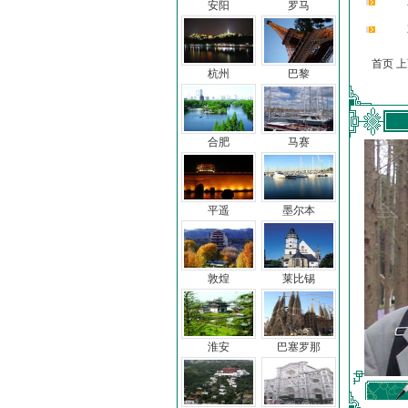
安阳
罗马
首页 
杭州
巴黎
合肥
马赛
平遥
墨尔本
敦煌
莱比锡
淮安
巴塞罗那
车前子