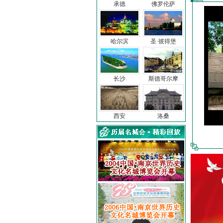
承德
佛罗伦萨
哈尔滨
圣·彼得堡
长沙
斯德哥尔摩
西安
洛桑