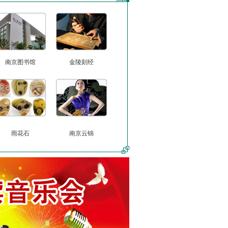
南京图书馆
金陵刻经
雨花石
南京云锦