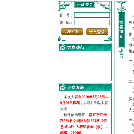
帐 号：
“
独
密 码：
在
象
我
城
她
一
创
创
·
诗意名城·获奖名单
二
·
【诗意·名城】地铁展示作...
1
·
诗意名城·地铁时间
2
·
地铁完美呈现【诗意·名城...
本次大赛
自2010年5月26日—
参
·
参赛作品多达5000多首
9月26日截稿，
以稿件到达时间
3
·
“诗意·名城”晒诗会
为准：
人
·
特别通知--致广大诗词爱好...
稿件信函请寄：
南京市广州
三
路5号君临国际2栋1803座《诗
意·名城》大赛组委会（收），
邮编：210008