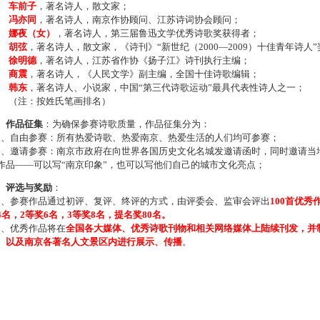
车前子
，著名诗人，散文家；
冯亦同
，著名诗人，南京作协顾问、江苏诗词协会顾问；
娜夜（女）
，著名诗人，第三届鲁迅文学优秀诗歌奖获得者；
胡弦
，著名诗人，散文家，《诗刊》“新世纪（2000—2009）十佳青年诗人
徐明德
，著名诗人，江苏省作协《扬子江》诗刊执行主编；
商震
，著名诗人，《人民文学》副主编，全国十佳诗歌编辑；
韩东
，著名诗人、小说家，中国“第三代诗歌运动”最具代表性诗人之一；
注：按姓氏笔画排名）
、作品征集
：为确保参赛诗歌质量，作品征集分为：
、自由参赛：所有热爱诗歌、热爱南京、热爱生活的人们均可参赛；
、邀请参赛：南京市政府在向世界各国历史文化名城发邀请函时，同时邀请当地
作品——可以写“南京印象”，也可以写他们自己的城市文化亮点；
、评选与奖励
：
、参赛作品通过初评、复评、终评的方式，由评委会、监审会评出
100首优秀
4名，2等奖6名，3等奖8名，提名奖80名。
、优秀作品将在
全国各大媒体、优秀诗歌刊物和相关网络媒体上陆续刊发，并
、以及南京各著名人文景区内进行展示、传播
。