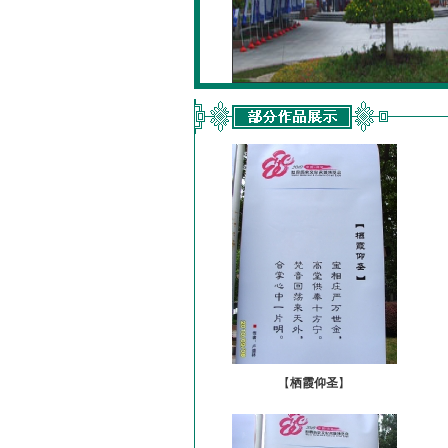
【
栖霞仰圣
】