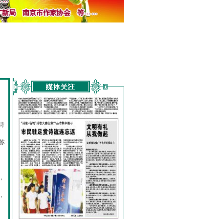
诗
的
苏
，
，
，