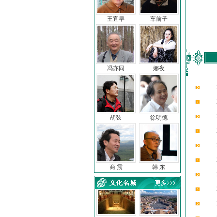
王宜早
车前子
冯亦同
娜夜
胡弦
徐明德
商 震
韩 东