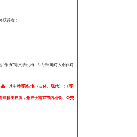
”奖获得者；
“作协”等文学机构，组织当地诗人创作诗
作品
，其中
特等奖2名（古体、现代）；1等
制成精美挂牌，悬挂于南京市内地铁、公交