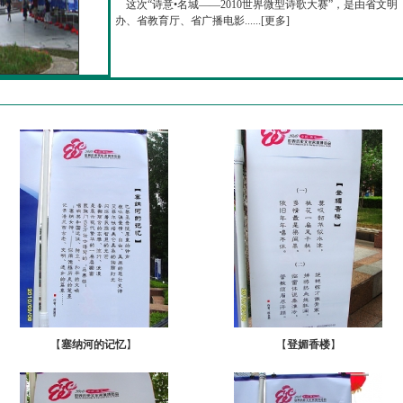
这次“诗意•名城——2010世界微型诗歌大赛”，是由省文明
办、省教育厅、省广播电影......[
更多
]
【
塞纳河的记忆
】
【
登媚香楼
】