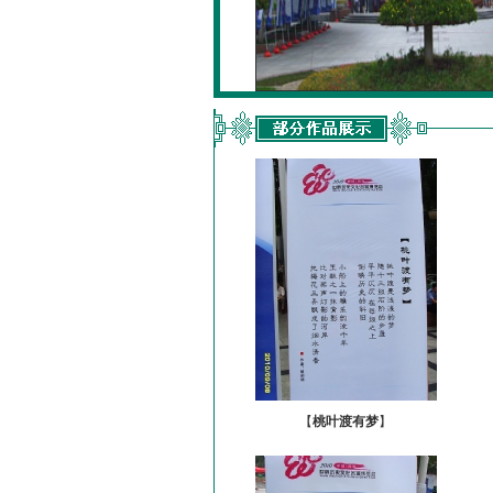
【
桃叶渡有梦
】