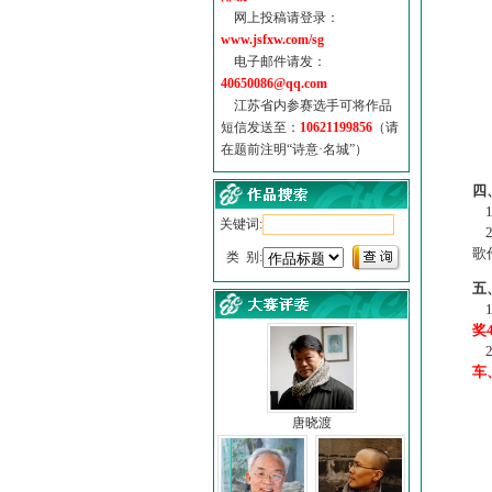
网上投稿请登录：
www.jsfxw.com/sg
电子邮件请发：
40650086@qq.com
江苏省内参赛选手可将作品
短信发送至：
10621199856
（请
在题前注明“诗意·名城”）
（
四
1
关键词:
2
歌
类 别:
五
1
奖
2
车
唐晓渡