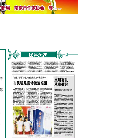
诗
的
苏
，
，
，