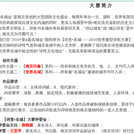
大 赛 简 介
名城会”是南京首创的大型国际文化盛会，每两年举办一次。届时，世界各国
有的风格展现自身文化内涵的同时，更深入地感受中国•南京流光溢彩的历史文
世界文明史上，诗歌与名城向来有着密切关系，“诗以城名”或“城以诗名”是
，南京尤为可圈可点！
们在“2010•第4届名城会”期间举办【诗意•名城——2010世界微型诗歌大
南京独特的诗性气质和城市发展中的人文关怀，更阐释了现代南京诗意栖居的
在世界名城中标志性的“诗性文化地位”，无疑具有影响深远的重要意义。
、创作主题
：
作主题一：【
南京印象
】系列——所有和南京有关的天、地、人、文均可入
作主题二：【
世界名城
】系列——所有被“名城会”邀请的城市均可入诗；
、作品要求
：
、作品分类：A、古体诗词赋；B、现代新诗；
、内容要求：清新，典雅，贴近现实，积极健康的描述城市发展、人居环境、
赛；
、篇幅要求：每首参赛作品限10行以内，入选作品将被制成精美挂牌，悬挂于
文景区进行展示，让流动的诗歌成为诗情画意的南京最独特的一道人文景观…
、【诗意•名城】大赛评委会
：
评委会主任：
唐晓渡
，著名诗人、评论家，作家出版社编审；
评委：
王宜早
，著名诗人、书法家。南京诗词学会副会长、《南京诗词》诗刊