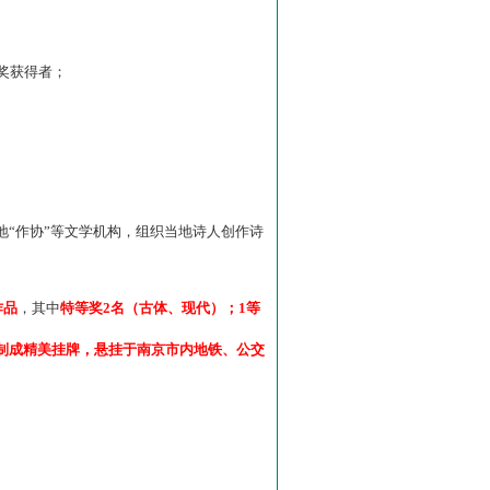
”奖获得者；
“作协”等文学机构，组织当地诗人创作诗
作品
，其中
特等奖2名（古体、现代）；1等
制成精美挂牌，悬挂于南京市内地铁、公交