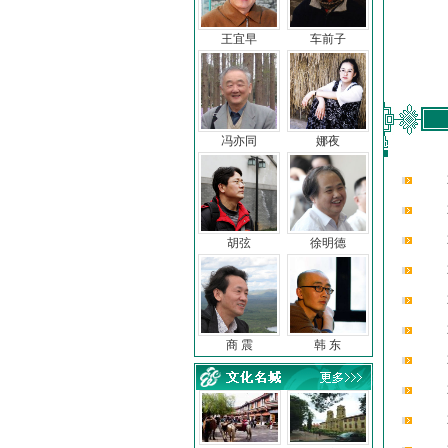
王宜早
车前子
冯亦同
娜夜
胡弦
徐明德
商 震
韩 东