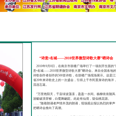
“诗意•名城——2010世界微型诗歌大赛”晒诗会
2010年9月8日，在南京市鼓楼广场举行了一场别开生面的“
意•名城——2010世界微型诗歌大赛”晒诗会。来自全国各地
诗歌创作者创作的500首诗歌，在鼓楼广场现场展示。这是江
省20年来诗歌史上的一次盛会，引得上千市民置身诗的海洋
流连忘返。
“万里艳阳天，千亩绿波荡漾，盈盈一水间。杨柳依依随风
游艇破浪穿梭，白鹭舞翩跹。此处有仙境，疑似桃花源。
……”随着朗诵者声情并茂的朗诵，现场观众报以热烈的掌声
把晒诗会推向了高潮。