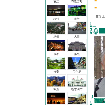
丽江
布隆方丹
首页 
杭州
米兰
承德
大田
成都
洛桑
淮安
伯尔尼
敦煌
胡志明市
车前子
冯亦