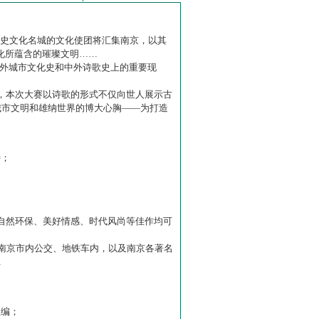
历史文化名城的文化使团将汇集南京，以其
化所蕴含的璀璨文明……
中外城市文化史和中外诗歌史上的重要现
赛】，本次大赛以诗歌的形式不仅向世人展示古
城市文明和雄纳世界的博大心胸——为打造
诗；
自然环保、美好情感、时代风尚等佳作均可
南京市内公交、地铁车内，以及南京各著名
…
主编；