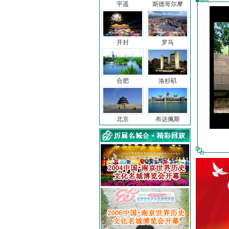
平遥
斯德哥尔摩
开封
罗马
合肥
洛杉矶
北京
布达佩斯