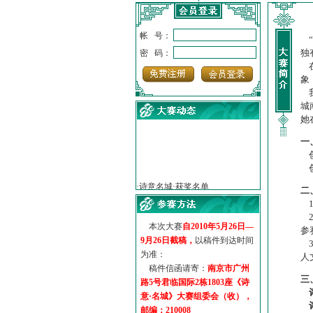
帐 号：
“
独
密 码：
在
象
我
城
她
一
创
·
诗意名城·获奖名单
创
·
【诗意·名城】地铁展示作...
二
·
诗意名城·地铁时间
1
·
地铁完美呈现【诗意·名城...
2
·
参赛作品多达5000多首
本次大赛
自2010年5月26日—
参
·
“诗意·名城”晒诗会
9月26日截稿，
以稿件到达时间
3
·
特别通知--致广大诗词爱好...
为准：
人
稿件信函请寄：
南京市广州
三
路5号君临国际2栋1803座《诗
意·名城》大赛组委会（收），
邮编：210008