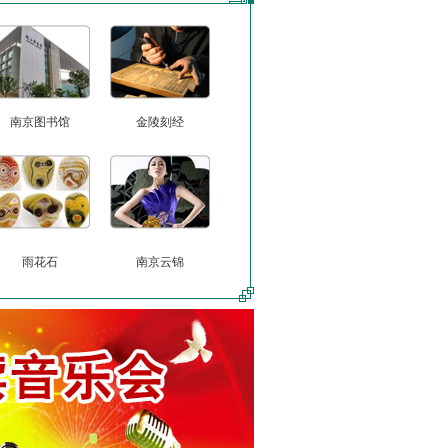
南京图书馆
金陵刻经
雨花石
南京云锦