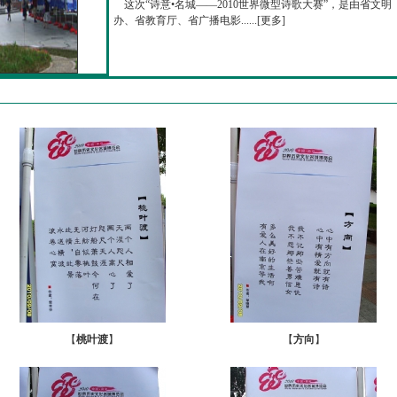
这次“诗意•名城——2010世界微型诗歌大赛”，是由省文明
办、省教育厅、省广播电影......[
更多
]
【
桃叶渡
】
【
方向
】