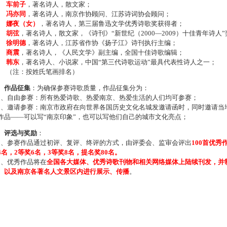
车前子
，著名诗人，散文家；
冯亦同
，著名诗人，南京作协顾问、江苏诗词协会顾问；
娜夜（女）
，著名诗人，第三届鲁迅文学优秀诗歌奖获得者；
胡弦
，著名诗人，散文家，《诗刊》“新世纪（2000—2009）十佳青年诗人
徐明德
，著名诗人，江苏省作协《扬子江》诗刊执行主编；
商震
，著名诗人，《人民文学》副主编，全国十佳诗歌编辑；
韩东
，著名诗人、小说家，中国“第三代诗歌运动”最具代表性诗人之一；
注：按姓氏笔画排名）
、作品征集
：为确保参赛诗歌质量，作品征集分为：
、自由参赛：所有热爱诗歌、热爱南京、热爱生活的人们均可参赛；
、邀请参赛：南京市政府在向世界各国历史文化名城发邀请函时，同时邀请当地
作品——可以写“南京印象”，也可以写他们自己的城市文化亮点；
、评选与奖励
：
、参赛作品通过初评、复评、终评的方式，由评委会、监审会评出
100首优秀
4名，2等奖6名，3等奖8名，提名奖80名。
、优秀作品将在
全国各大媒体、优秀诗歌刊物和相关网络媒体上陆续刊发，并
、以及南京各著名人文景区内进行展示、传播
。