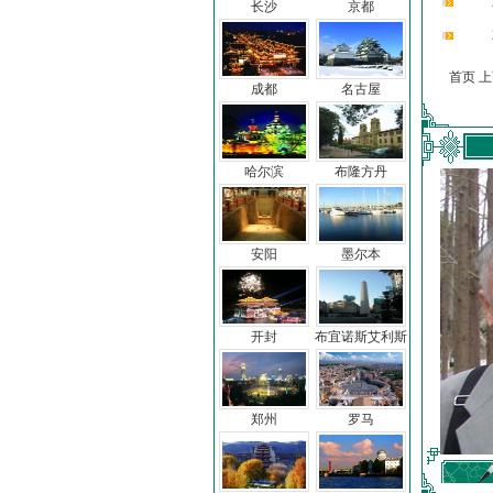
长沙
京都
首页 
成都
名古屋
哈尔滨
布隆方丹
安阳
墨尔本
开封
布宜诺斯艾利斯
郑州
罗马
车前子
冯