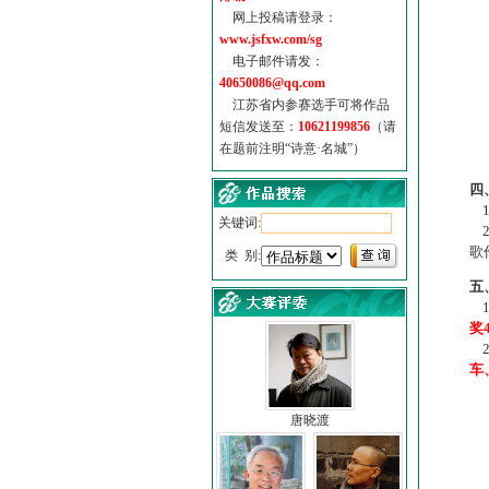
网上投稿请登录：
www.jsfxw.com/sg
电子邮件请发：
40650086@qq.com
江苏省内参赛选手可将作品
短信发送至：
10621199856
（请
在题前注明“诗意·名城”）
（
四
1
关键词:
2
歌
类 别:
五
1
奖
2
车
唐晓渡