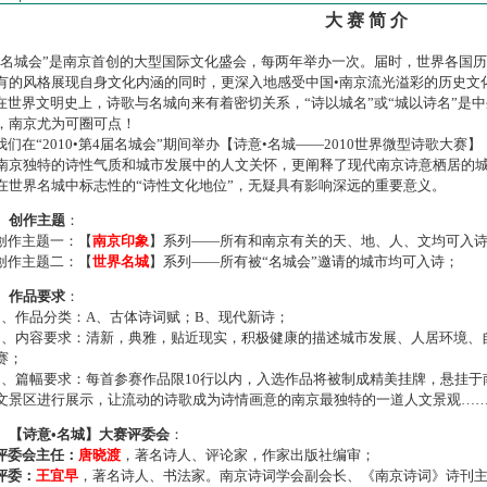
大 赛 简 介
名城会”是南京首创的大型国际文化盛会，每两年举办一次。届时，世界各国
有的风格展现自身文化内涵的同时，更深入地感受中国•南京流光溢彩的历史文
世界文明史上，诗歌与名城向来有着密切关系，“诗以城名”或“城以诗名”是
，南京尤为可圈可点！
们在“2010•第4届名城会”期间举办【诗意•名城——2010世界微型诗歌大
南京独特的诗性气质和城市发展中的人文关怀，更阐释了现代南京诗意栖居的
在世界名城中标志性的“诗性文化地位”，无疑具有影响深远的重要意义。
、创作主题
：
作主题一：【
南京印象
】系列——所有和南京有关的天、地、人、文均可入
作主题二：【
世界名城
】系列——所有被“名城会”邀请的城市均可入诗；
、作品要求
：
、作品分类：A、古体诗词赋；B、现代新诗；
、内容要求：清新，典雅，贴近现实，积极健康的描述城市发展、人居环境、
赛；
、篇幅要求：每首参赛作品限10行以内，入选作品将被制成精美挂牌，悬挂于
文景区进行展示，让流动的诗歌成为诗情画意的南京最独特的一道人文景观…
、【诗意•名城】大赛评委会
：
评委会主任：
唐晓渡
，著名诗人、评论家，作家出版社编审；
评委：
王宜早
，著名诗人、书法家。南京诗词学会副会长、《南京诗词》诗刊