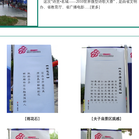
这次“诗意•名城——2010世界微型诗歌大赛”，是由省文明
办、省教育厅、省广播电影......[
更多
]
【
雨花石
】
【
夫子庙景区观感
】