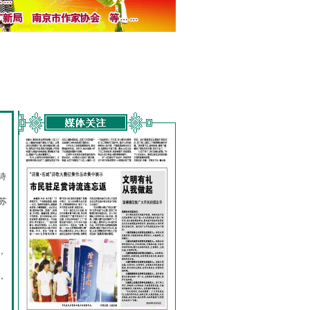
诗
的
苏
，
，
，