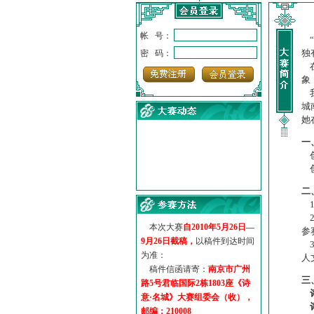
帐 号：
“
独
密 码：
在
象
我
城
她
一
创
创
·
诗意名城·获奖名单
·
【诗意·名城】地铁展示作...
二
·
诗意名城·地铁时间
1
·
地铁完美呈现【诗意·名城...
2
本次大赛
自2010年5月26日—
·
参赛作品多达5000多首
参
9月26日截稿，
以稿件到达时间
3
·
“诗意·名城”晒诗会
为准：
人
·
特别通知--致广大诗词爱好...
稿件信函请寄：
南京市广州
三
路5号君临国际2栋1803座《诗
意·名城》大赛组委会（收），
邮编：210008