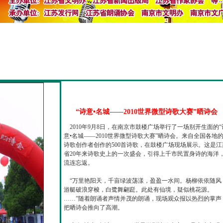
“诗意•名城——2010世界微型诗歌大赛”晒诗会
2010年9月8日，在南京市鼓楼广场举行了一场别开生面的“
意•名城——2010世界微型诗歌大赛”晒诗会。来自全国各地
诗歌创作者创作的500首诗歌，在鼓楼广场现场展示。这是江
省20年来诗歌史上的一次盛会，引得上千市民置身诗的海洋
流连忘返。
“万里艳阳天，千亩绿波荡漾，盈盈一水间。杨柳依依随风
游艇破浪穿梭，白鹭舞翩跹。此处有仙境，疑似桃花源。
……”随着朗诵者声情并茂的朗诵，现场观众报以热烈的掌声
把晒诗会推向了高潮。