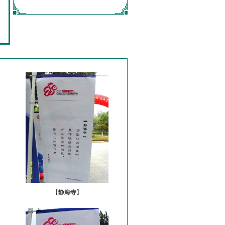
【
静海寺
】