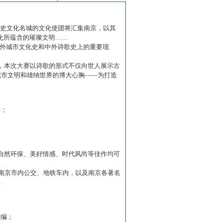
历史文化名城的文化使团将汇集南京，以其
化所蕴含的璀璨文明……
中外城市文化史和中外诗歌史上的重要现
赛】，本次大赛以诗歌的形式不仅向世人展示古
城市文明和雄纳世界的博大心胸——为打造
诗；
自然环保、美好情感、时代风尚等佳作均可
南京市内公交、地铁车内，以及南京各著名
…
主编；