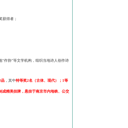
”奖获得者；
“作协”等文学机构，组织当地诗人创作诗
作品
，其中
特等奖2名（古体、现代）；1等
制成精美挂牌，悬挂于南京市内地铁、公交