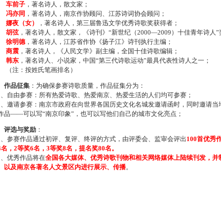
车前子
，著名诗人，散文家；
冯亦同
，著名诗人，南京作协顾问、江苏诗词协会顾问；
娜夜（女）
，著名诗人，第三届鲁迅文学优秀诗歌奖获得者；
胡弦
，著名诗人，散文家，《诗刊》“新世纪（2000—2009）十佳青年诗人
徐明德
，著名诗人，江苏省作协《扬子江》诗刊执行主编；
商震
，著名诗人，《人民文学》副主编，全国十佳诗歌编辑；
韩东
，著名诗人、小说家，中国“第三代诗歌运动”最具代表性诗人之一；
注：按姓氏笔画排名）
、作品征集
：为确保参赛诗歌质量，作品征集分为：
、自由参赛：所有热爱诗歌、热爱南京、热爱生活的人们均可参赛；
、邀请参赛：南京市政府在向世界各国历史文化名城发邀请函时，同时邀请当地
作品——可以写“南京印象”，也可以写他们自己的城市文化亮点；
、评选与奖励
：
、参赛作品通过初评、复评、终评的方式，由评委会、监审会评出
100首优秀
4名，2等奖6名，3等奖8名，提名奖80名。
、优秀作品将在
全国各大媒体、优秀诗歌刊物和相关网络媒体上陆续刊发，并
、以及南京各著名人文景区内进行展示、传播
。