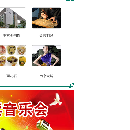
南京图书馆
金陵刻经
雨花石
南京云锦