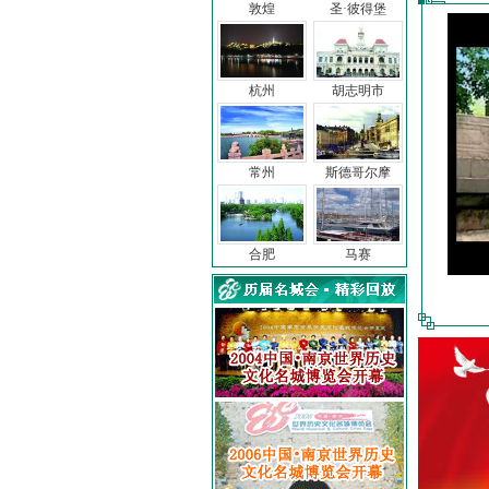
敦煌
圣·彼得堡
杭州
胡志明市
常州
斯德哥尔摩
合肥
马赛