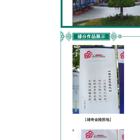
【
雄奇金陵胜地
】