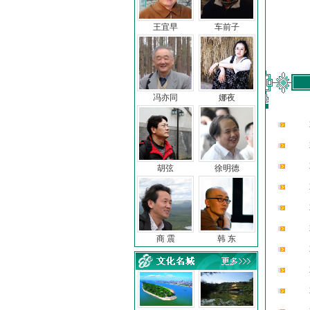
王宜早
车前子
冯亦同
娜夜
胡弦
徐明德
商 震
韩 东