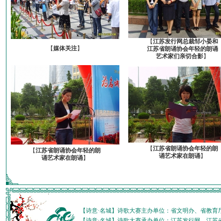
【
江苏发行网总裁邹小晏和
【
媒体关注
】
江苏省朗诵协会年轻的朗诵
艺术家们亲切合影
】
【
江苏省朗诵协会年轻的朗
【
江苏省朗诵协会年轻的朗
诵艺术家在朗诵
】
诵艺术家在朗诵
】
【诗意·名城】诗歌大赛主办单位：省文明办、省教育
【诗意·名城】诗歌大赛承办单位：江苏发行网、江苏