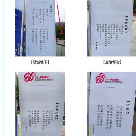
【
明城墙下
】
【
金陵怀古
】