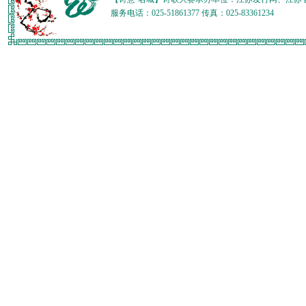
服务电话：025-51861377 传真：025-83361234