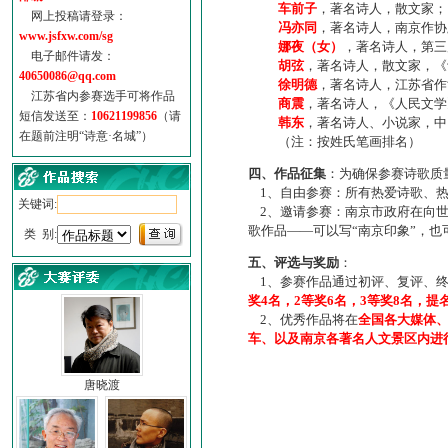
车前子
，著名诗人，散文家；
网上投稿请登录：
冯亦同
，著名诗人，南京作协
www.jsfxw.com/sg
娜夜（女）
，著名诗人，第三
电子邮件请发：
胡弦
，著名诗人，散文家，《诗
40650086@qq.com
徐明德
，著名诗人，江苏省作
江苏省内参赛选手可将作品
商震
，著名诗人，《人民文学
短信发送至：
10621199856
（请
韩东
，著名诗人、小说家，中
在题前注明“诗意·名城”）
（注：按姓氏笔画排名）
四、作品征集
：为确保参赛诗歌质
1、自由参赛：所有热爱诗歌、热
关键词:
2、邀请参赛：南京市政府在向世
歌作品——可以写“南京印象”，
类 别:
五、评选与奖励
：
1、参赛作品通过初评、复评、终
奖4名，2等奖6名，3等奖8名，提
2、优秀作品将在
全国各大媒体
车、以及南京各著名人文景区内进
唐晓渡