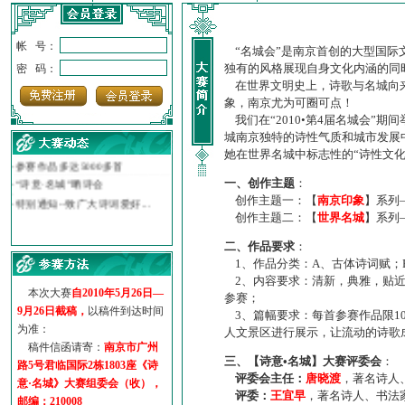
帐 号：
“名城会”是南京首创的大型国际
·
诗意名城·获奖名单
独有的风格展现自身文化内涵的同
密 码：
在世界文明史上，诗歌与名城向来
·
【诗意·名城】地铁展示作...
象，南京尤为可圈可点！
·
诗意名城·地铁时间
我们在“2010•第4届名城会”
·
地铁完美呈现【诗意·名城...
城南京独特的诗性气质和城市发展
·
参赛作品多达5000多首
她在世界名城中标志性的“诗性文
·
“诗意·名城”晒诗会
·
特别通知--致广大诗词爱好...
一、创作主题
：
创作主题一：【
南京印象
】系列
创作主题二：【
世界名城
】系列
二、作品要求
：
1、作品分类：A、古体诗词赋；
2、内容要求：清新，典雅，贴近
本次大赛
自2010年5月26日—
参赛；
9月26日截稿，
以稿件到达时间
3、篇幅要求：每首参赛作品限1
为准：
人文景区进行展示，让流动的诗歌
稿件信函请寄：
南京市广州
三、【诗意•名城】大赛评委会
：
路5号君临国际2栋1803座《诗
评委会主任：
唐晓渡
，著名诗人
意·名城》大赛组委会（收），
评委：
王宜早
，著名诗人、书法
邮编：210008