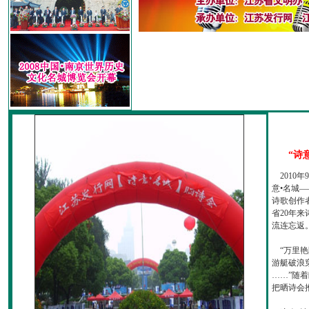
“诗
2010
意•名城—
诗歌创作
省20年
流连忘返
“万里艳
游艇破浪
……”随
把晒诗会