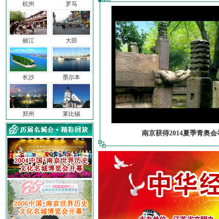
杭州
罗马
丽江
大田
长沙
墨尔本
郑州
莱比锡
南京获得2014夏季青奥