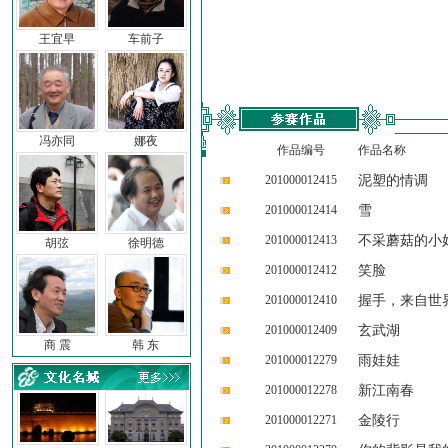
王宜早
车前子
冯亦同
娜夜
作品编号
作品名称
201000012415
泥塑的情调
201000012414
雪
201000012413
不采蘑菇的小
胡弦
徐明德
201000012412
笑脸
201000012410
握手，来自世
201000012409
玄武湖
商 震
韩 东
201000012279
雨娃娃
201000012278
新江南春
201000012271
金陵行