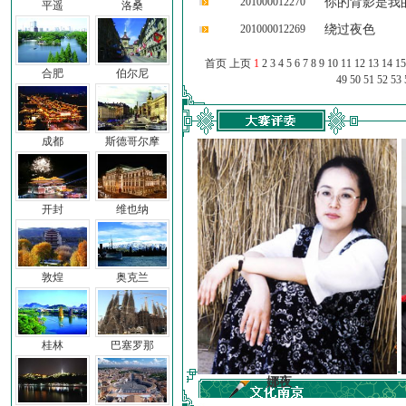
201000012270
你的背影是我
平遥
洛桑
201000012269
绕过夜色
首页 上页
1
2
3
4
5
6
7
8
9
10
11
12
13
14
15
合肥
伯尔尼
49
50
51
52
53
成都
斯德哥尔摩
开封
维也纳
敦煌
奥克兰
桂林
巴塞罗那
亦同
娜夜