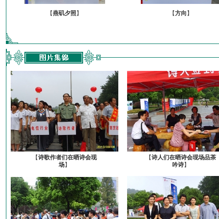
【
燕矶夕照
】
【
方向
】
【
诗歌作者们在晒诗会现
【
诗人们在晒诗会现场品茶
场
】
吟诗
】