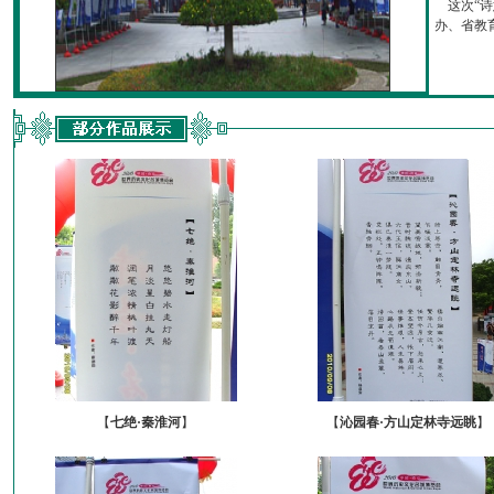
这次“诗
办、省教育厅
【
七绝·秦淮河
】
【
沁园春·方山定林寺远眺
】