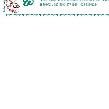
服务电话：025-51861377 传真：025-83361234