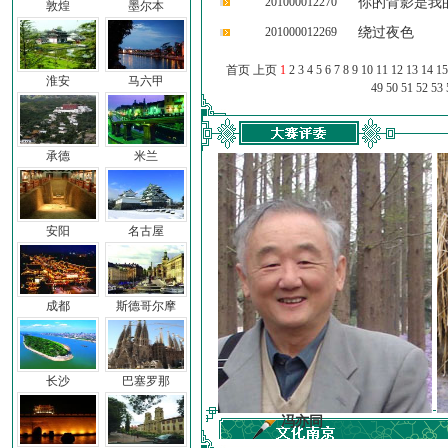
201000012270
你的背影是我
敦煌
墨尔本
201000012269
绕过夜色
首页 上页
1
2
3
4
5
6
7
8
9
10
11
12
13
14
15
淮安
马六甲
49
50
51
52
53
承德
米兰
安阳
名古屋
成都
斯德哥尔摩
长沙
巴塞罗那
前子
冯亦同