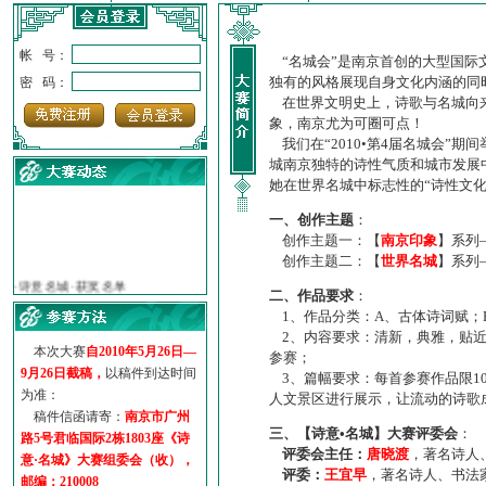
帐 号：
“名城会”是南京首创的大型国际
独有的风格展现自身文化内涵的同
密 码：
在世界文明史上，诗歌与名城向来
象，南京尤为可圈可点！
我们在“2010•第4届名城会”
城南京独特的诗性气质和城市发展
她在世界名城中标志性的“诗性文
一、创作主题
：
创作主题一：【
南京印象
】系列
创作主题二：【
世界名城
】系列
·
诗意名城·获奖名单
·
【诗意·名城】地铁展示作...
二、作品要求
：
·
诗意名城·地铁时间
1、作品分类：A、古体诗词赋；
·
地铁完美呈现【诗意·名城...
2、内容要求：清新，典雅，贴近
本次大赛
自2010年5月26日—
·
参赛作品多达5000多首
参赛；
9月26日截稿，
以稿件到达时间
·
“诗意·名城”晒诗会
3、篇幅要求：每首参赛作品限1
为准：
·
特别通知--致广大诗词爱好...
人文景区进行展示，让流动的诗歌
稿件信函请寄：
南京市广州
三、【诗意•名城】大赛评委会
：
路5号君临国际2栋1803座《诗
评委会主任：
唐晓渡
，著名诗人
意·名城》大赛组委会（收），
评委：
王宜早
，著名诗人、书法
邮编：210008