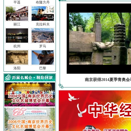
平遥
布隆方丹
丽江
克拉科夫
杭州
罗马
洛阳
巴黎
南京获得2014夏季青奥