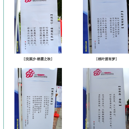
【
浣溪沙·栖霞之秋
】
【
桃叶渡有梦
】