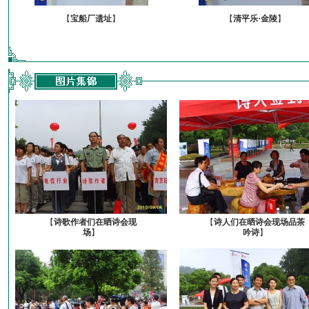
【
宝船厂遗址
】
【
清平乐·金陵
】
【
诗歌作者们在晒诗会现
【
诗人们在晒诗会现场品茶
场
】
吟诗
】