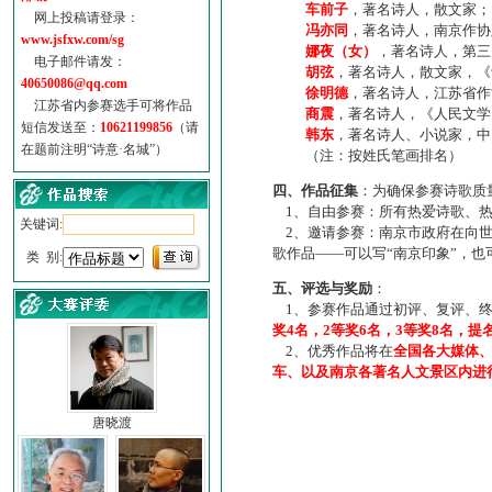
车前子
，著名诗人，散文家；
网上投稿请登录：
冯亦同
，著名诗人，南京作协
www.jsfxw.com/sg
娜夜（女）
，著名诗人，第三
电子邮件请发：
胡弦
，著名诗人，散文家，《诗
40650086@qq.com
徐明德
，著名诗人，江苏省作
江苏省内参赛选手可将作品
商震
，著名诗人，《人民文学
短信发送至：
10621199856
（请
韩东
，著名诗人、小说家，中
在题前注明“诗意·名城”）
（注：按姓氏笔画排名）
四、作品征集
：为确保参赛诗歌质
1、自由参赛：所有热爱诗歌、热
关键词:
2、邀请参赛：南京市政府在向世
歌作品——可以写“南京印象”，
类 别:
五、评选与奖励
：
1、参赛作品通过初评、复评、终
奖4名，2等奖6名，3等奖8名，提
2、优秀作品将在
全国各大媒体
车、以及南京各著名人文景区内进
唐晓渡