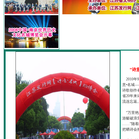
“诗
2010
意•名城—
诗歌创作
省20年
流连忘返
“万里艳
游艇破浪
……”随
把晒诗会