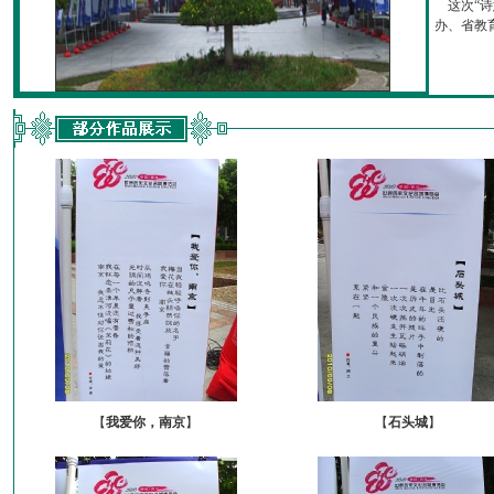
这次“诗
办、省教育厅
【
我爱你，南京
】
【
石头城
】