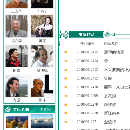
王宜早
车前子
冯亦同
娜夜
作品编号
作品名称
201000012415
泥塑的情调
201000012414
雪
201000012413
不采蘑菇的小
胡弦
徐明德
201000012412
笑脸
201000012410
握手，来自世
201000012409
玄武湖
商 震
韩 东
201000012279
雨娃娃
201000012278
新江南春
201000012271
金陵行