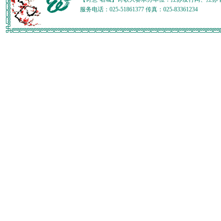
服务电话：025-51861377 传真：025-83361234