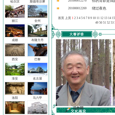
201000012270
你的背影是我
哈尔滨
斯德哥尔摩
201000012269
绕过夜色
首页 上页
1
2
3
4
5
6
7
8
9
10
11
12
13
14
15
丽江
全州
49
50
51
52
53
成都
布隆方丹
西安
巴黎
淮安
名古屋
洛阳
马六甲
前子
冯亦同