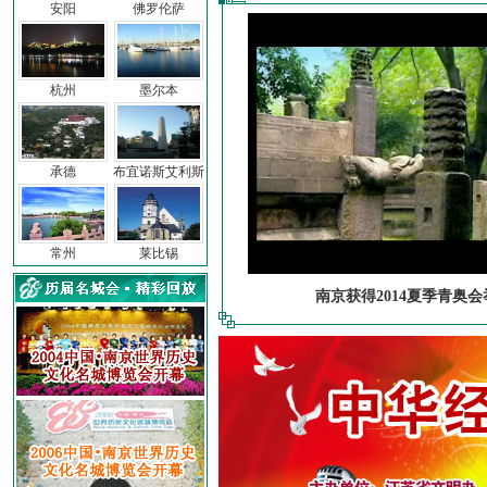
安阳
佛罗伦萨
杭州
墨尔本
承德
布宜诺斯艾利斯
常州
莱比锡
南京获得2014夏季青奥