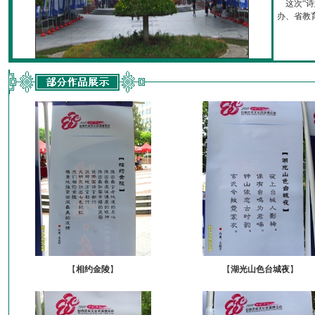
这次“诗
办、省教育厅
【
相约金陵
】
【
湖光山色台城夜
】