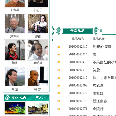
王宜早
车前子
冯亦同
娜夜
作品编号
作品名称
201000012415
泥塑的情调
201000012414
雪
201000012413
不采蘑菇的小
胡弦
徐明德
201000012412
笑脸
201000012410
握手，来自世
201000012409
玄武湖
商 震
韩 东
201000012279
雨娃娃
201000012278
新江南春
201000012271
金陵行