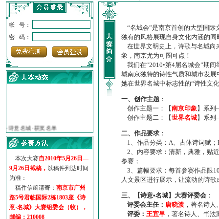
帐 号：
“名城会”是南京首创的大型国际
独有的风格展现自身文化内涵的同
密 码：
在世界文明史上，诗歌与名城向来
象，南京尤为可圈可点！
我们在“2010•第4届名城会”
城南京独特的诗性气质和城市发展
她在世界名城中标志性的“诗性文
一、创作主题
：
创作主题一：【
南京印象
】系列
·
诗意名城·获奖名单
创作主题二：【
世界名城
】系列
·
【诗意·名城】地铁展示作...
二、作品要求
：
·
诗意名城·地铁时间
1、作品分类：A、古体诗词赋；
·
地铁完美呈现【诗意·名城...
2、内容要求：清新，典雅，贴近
·
参赛作品多达5000多首
本次大赛
自2010年5月26日—
参赛；
·
“诗意·名城”晒诗会
9月26日截稿，
以稿件到达时间
3、篇幅要求：每首参赛作品限1
为准：
·
特别通知--致广大诗词爱好...
人文景区进行展示，让流动的诗歌
稿件信函请寄：
南京市广州
三、【诗意•名城】大赛评委会
：
路5号君临国际2栋1803座《诗
评委会主任：
唐晓渡
，著名诗人
意·名城》大赛组委会（收），
评委：
王宜早
，著名诗人、书法
邮编：210008