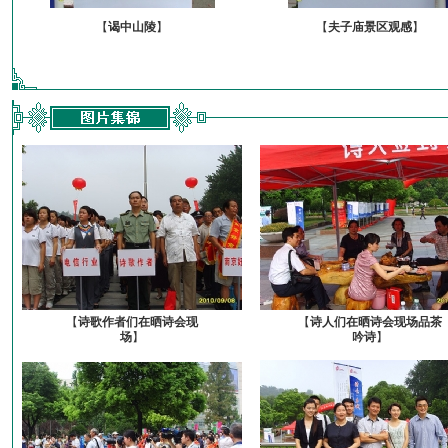
【
谒中山陵
】
【
夫子庙景区观感
】
【
诗歌作者们在晒诗会现
【
诗人们在晒诗会现场品茶
场
】
吟诗
】