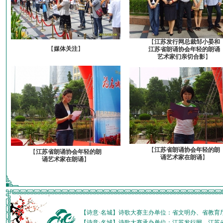
【
江苏发行网总裁邹小晏和
【
媒体关注
】
江苏省朗诵协会年轻的朗诵
艺术家们亲切合影
】
【
江苏省朗诵协会年轻的朗
【
江苏省朗诵协会年轻的朗
诵艺术家在朗诵
】
诵艺术家在朗诵
】
【诗意·名城】诗歌大赛主办单位：省文明办、省教育
【诗意·名城】诗歌大赛承办单位：江苏发行网、江苏