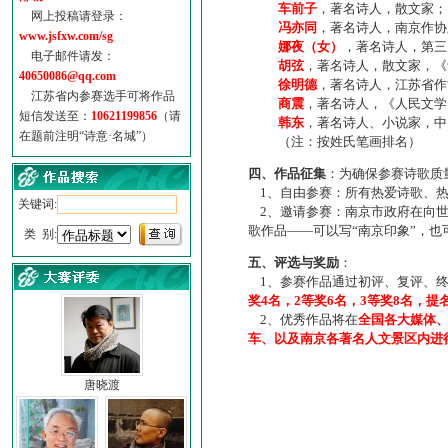
车前子
，著名诗人，散文家；
网上投稿请登录：
冯亦同
，著名诗人，南京作协
www.jsfxw.com/sg
娜夜（女）
，著名诗人，第三
电子邮件请发：
胡弦
，著名诗人，散文家，《诗
40650086@qq.com
徐明德
，著名诗人，江苏省作
江苏省内参赛选手可将作品
商震
，著名诗人，《人民文学
短信发送至：
10621199856
（请
韩东
，著名诗人、小说家，中
在题前注明“诗意·名城”）
（注：按姓氏笔画排名）
四、作品征集
：为确保参赛诗歌质
1、自由参赛：所有热爱诗歌、热
关键词:
2、邀请参赛：南京市政府在向世
歌作品——可以写“南京印象”，
类 别:
五、评选与奖励
：
1、参赛作品通过初评、复评、终
奖4名，2等奖6名，3等奖8名，提
2、优秀作品将在
全国各大媒体
车、以及南京各著名人文景区内进
唐晓渡