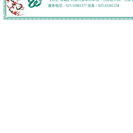
服务电话：025-51861377 传真：025-83361234