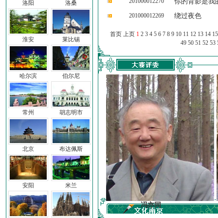
201000012270
你的背影是我
洛阳
洛桑
201000012269
绕过夜色
首页 上页
1
2
3
4
5
6
7
8
9
10
11
12
13
14
15
淮安
莱比锡
49
50
51
52
53
哈尔滨
伯尔尼
常州
胡志明市
北京
布达佩斯
安阳
米兰
前子
冯亦同