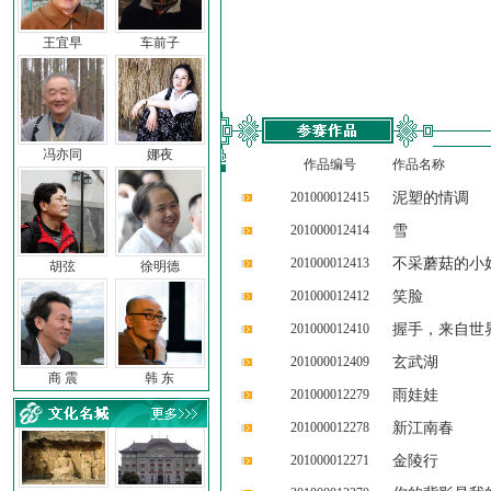
王宜早
车前子
冯亦同
娜夜
作品编号
作品名称
201000012415
泥塑的情调
201000012414
雪
201000012413
不采蘑菇的小
胡弦
徐明德
201000012412
笑脸
201000012410
握手，来自世
201000012409
玄武湖
商 震
韩 东
201000012279
雨娃娃
201000012278
新江南春
201000012271
金陵行