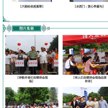
【
六朝松依然葱翠
】
【
水西门：赏心亭题句
】
【
诗歌作者们在晒诗会现
【
诗人们在晒诗会现场品茶
场
】
吟诗
】