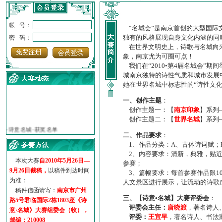
帐 号：
“名城会”是南京首创的大型国际
独有的风格展现自身文化内涵的同
密 码：
在世界文明史上，诗歌与名城向来
象，南京尤为可圈可点！
我们在“2010•第4届名城会”
城南京独特的诗性气质和城市发展
她在世界名城中标志性的“诗性文
一、创作主题
：
创作主题一：【
南京印象
】系列
·
诗意名城·获奖名单
创作主题二：【
世界名城
】系列
·
【诗意·名城】地铁展示作...
二、作品要求
：
·
诗意名城·地铁时间
1、作品分类：A、古体诗词赋；
·
地铁完美呈现【诗意·名城...
2、内容要求：清新，典雅，贴近
·
参赛作品多达5000多首
本次大赛
自2010年5月26日—
参赛；
·
“诗意·名城”晒诗会
9月26日截稿，
以稿件到达时间
3、篇幅要求：每首参赛作品限1
为准：
·
特别通知--致广大诗词爱好...
人文景区进行展示，让流动的诗歌
稿件信函请寄：
南京市广州
三、【诗意•名城】大赛评委会
：
路5号君临国际2栋1803座《诗
评委会主任：
唐晓渡
，著名诗人
意·名城》大赛组委会（收），
评委：
王宜早
，著名诗人、书法
邮编：210008