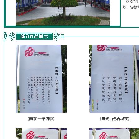
这次“诗
办、省教育厅
【
南京·一年四季
】
【
湖光山色台城夜
】