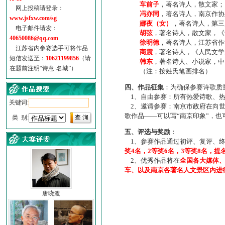
车前子
，著名诗人，散文家；
网上投稿请登录：
冯亦同
，著名诗人，南京作协
www.jsfxw.com/sg
娜夜（女）
，著名诗人，第三
电子邮件请发：
胡弦
，著名诗人，散文家，《诗
40650086@qq.com
徐明德
，著名诗人，江苏省作
江苏省内参赛选手可将作品
商震
，著名诗人，《人民文学
短信发送至：
10621199856
（请
韩东
，著名诗人、小说家，中
在题前注明“诗意·名城”）
（注：按姓氏笔画排名）
四、作品征集
：为确保参赛诗歌质
1、自由参赛：所有热爱诗歌、热
关键词:
2、邀请参赛：南京市政府在向世
歌作品——可以写“南京印象”，
类 别:
五、评选与奖励
：
1、参赛作品通过初评、复评、终
奖4名，2等奖6名，3等奖8名，提
2、优秀作品将在
全国各大媒体
车、以及南京各著名人文景区内进
唐晓渡