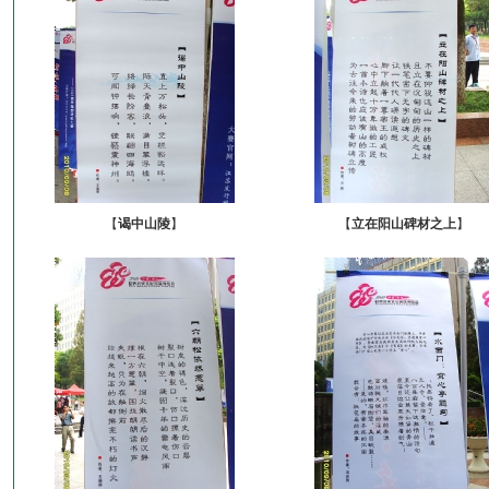
【
谒中山陵
】
【
立在阳山碑材之上
】