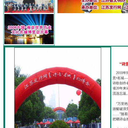
“诗
2010
意•名城—
诗歌创作
省20年
流连忘返
“万里艳
游艇破浪
……”随
把晒诗会