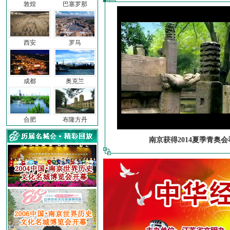
敦煌
巴塞罗那
西安
罗马
成都
奥克兰
合肥
布隆方丹
南京获得2014夏季青奥