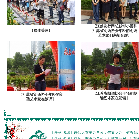
【
江苏发行网总裁邹小晏和
【
媒体关注
】
江苏省朗诵协会年轻的朗诵
艺术家们亲切合影
】
【
江苏省朗诵协会年轻的朗
【
江苏省朗诵协会年轻的朗
诵艺术家在朗诵
】
诵艺术家在朗诵
】
【诗意·名城】诗歌大赛主办单位：省文明办、省教育
【诗意·名城】诗歌大赛承办单位：江苏发行网、江苏