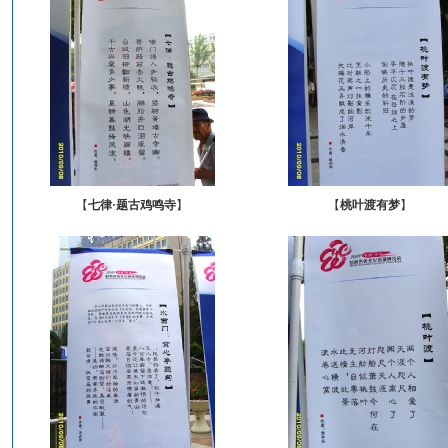
【
七律·题古鸡鸣寺
】
【
桃叶渡有梦
】