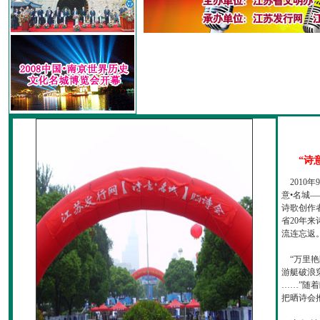
“诗
2010
意•名城—
诗歌创作
省20年
流连忘返
“万里艳
游艇破浪
……”随
把晒诗会