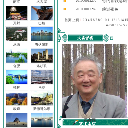
201000012270
你的背影是我
丽江
名古屋
201000012269
绕过夜色
首页 上页
1
2
3
4
5
6
7
8
9
10
11
12
13
14
15
开封
巴黎
49
50
51
52
53
承德
布达佩斯
合肥
洛杉矶
桂林
马赛
敦煌
斯德哥尔摩
车前子
冯亦同