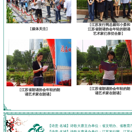
【
江苏发行网总裁邹小晏和
【
媒体关注
】
江苏省朗诵协会年轻的朗诵
艺术家们亲切合影
】
【
江苏省朗诵协会年轻的朗
【
江苏省朗诵协会年轻的朗
诵艺术家在朗诵
】
诵艺术家在朗诵
】
【诗意·名城】诗歌大赛主办单位：省文明办、省教育
【诗意·名城】诗歌大赛承办单位：江苏发行网、江苏