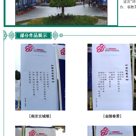
这次“诗
办、省教育厅
【
南京古城墙
】
【
金陵春景
】