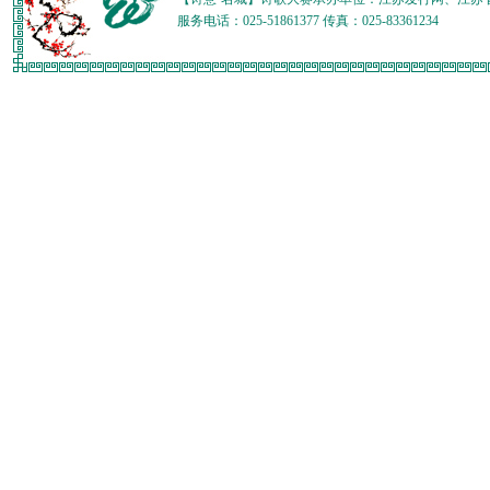
服务电话：025-51861377 传真：025-83361234