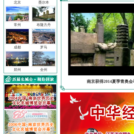
北京
墨尔本
常州
布隆方丹
成都
罗马
郑州
全州
南京获得2014夏季青奥