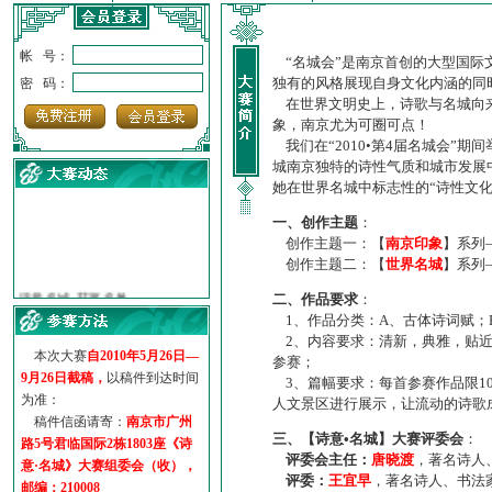
帐 号：
“名城会”是南京首创的大型国际
独有的风格展现自身文化内涵的同
密 码：
在世界文明史上，诗歌与名城向来
象，南京尤为可圈可点！
我们在“2010•第4届名城会”
城南京独特的诗性气质和城市发展
她在世界名城中标志性的“诗性文
一、创作主题
：
创作主题一：【
南京印象
】系列
创作主题二：【
世界名城
】系列
·
诗意名城·获奖名单
二、作品要求
：
·
【诗意·名城】地铁展示作...
1、作品分类：A、古体诗词赋；
·
诗意名城·地铁时间
2、内容要求：清新，典雅，贴近
·
地铁完美呈现【诗意·名城...
本次大赛
自2010年5月26日—
参赛；
·
参赛作品多达5000多首
9月26日截稿，
以稿件到达时间
3、篇幅要求：每首参赛作品限1
·
“诗意·名城”晒诗会
为准：
人文景区进行展示，让流动的诗歌
·
特别通知--致广大诗词爱好...
稿件信函请寄：
南京市广州
三、【诗意•名城】大赛评委会
：
路5号君临国际2栋1803座《诗
评委会主任：
唐晓渡
，著名诗人
意·名城》大赛组委会（收），
评委：
王宜早
，著名诗人、书法
邮编：210008