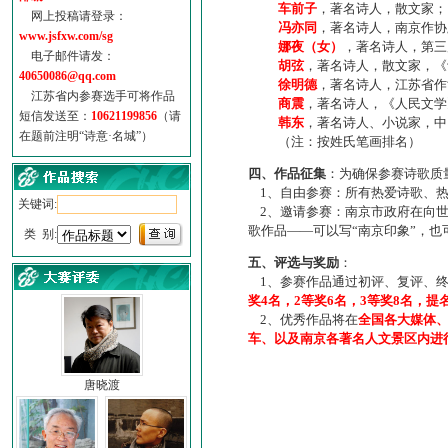
车前子
，著名诗人，散文家；
网上投稿请登录：
冯亦同
，著名诗人，南京作协
www.jsfxw.com/sg
娜夜（女）
，著名诗人，第三
电子邮件请发：
胡弦
，著名诗人，散文家，《诗
40650086@qq.com
徐明德
，著名诗人，江苏省作
江苏省内参赛选手可将作品
商震
，著名诗人，《人民文学
短信发送至：
10621199856
（请
韩东
，著名诗人、小说家，中
在题前注明“诗意·名城”）
（注：按姓氏笔画排名）
四、作品征集
：为确保参赛诗歌质
1、自由参赛：所有热爱诗歌、热
关键词:
2、邀请参赛：南京市政府在向世
歌作品——可以写“南京印象”，
类 别:
五、评选与奖励
：
1、参赛作品通过初评、复评、终
奖4名，2等奖6名，3等奖8名，提
2、优秀作品将在
全国各大媒体
车、以及南京各著名人文景区内进
唐晓渡