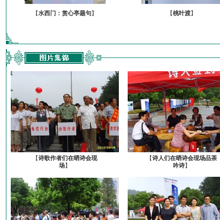
【
水西门：赏心亭题句
】
【
桃叶渡
】
【
诗歌作者们在晒诗会现
【
诗人们在晒诗会现场品茶
场
】
吟诗
】