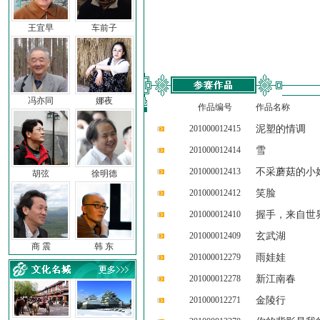
王宜早
车前子
冯亦同
娜夜
作品编号
作品名称
201000012415
泥塑的情调
201000012414
雪
201000012413
不采蘑菇的小
胡弦
徐明德
201000012412
笑脸
201000012410
握手，来自世
201000012409
玄武湖
商 震
韩 东
201000012279
雨娃娃
201000012278
新江南春
201000012271
金陵行