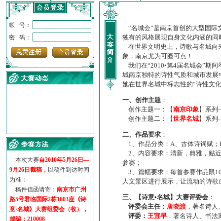
帐 号：
“名城会”是南京首创的大型国际
独有的风格展现自身文化内涵的同
密 码：
在世界文明史上，诗歌与名城向来
象，南京尤为可圈可点！
我们在“2010•第4届名城会”
城南京独特的诗性气质和城市发展
她在世界名城中标志性的“诗性文
一、创作主题
：
创作主题一：【
南京印象
】系列
创作主题二：【
世界名城
】系列
·
诗意名城·获奖名单
二、作品要求
：
·
【诗意·名城】地铁展示作...
1、作品分类：A、古体诗词赋；
·
诗意名城·地铁时间
2、内容要求：清新，典雅，贴近
·
地铁完美呈现【诗意·名城...
本次大赛
自2010年5月26日—
参赛；
·
参赛作品多达5000多首
9月26日截稿，
以稿件到达时间
3、篇幅要求：每首参赛作品限1
·
“诗意·名城”晒诗会
为准：
人文景区进行展示，让流动的诗歌
·
特别通知--致广大诗词爱好...
稿件信函请寄：
南京市广州
三、【诗意•名城】大赛评委会
：
路5号君临国际2栋1803座《诗
评委会主任：
唐晓渡
，著名诗人
意·名城》大赛组委会（收），
评委：
王宜早
，著名诗人、书法
邮编：210008