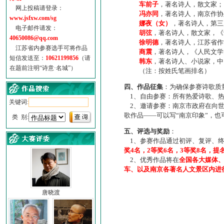
车前子
，著名诗人，散文家；
网上投稿请登录：
冯亦同
，著名诗人，南京作协
www.jsfxw.com/sg
娜夜（女）
，著名诗人，第三
电子邮件请发：
胡弦
，著名诗人，散文家，《诗
40650086@qq.com
徐明德
，著名诗人，江苏省作
江苏省内参赛选手可将作品
商震
，著名诗人，《人民文学
短信发送至：
10621199856
（请
韩东
，著名诗人、小说家，中
在题前注明“诗意·名城”）
（注：按姓氏笔画排名）
四、作品征集
：为确保参赛诗歌质
1、自由参赛：所有热爱诗歌、热
关键词:
2、邀请参赛：南京市政府在向世
歌作品——可以写“南京印象”，
类 别:
五、评选与奖励
：
1、参赛作品通过初评、复评、终
奖4名，2等奖6名，3等奖8名，提
2、优秀作品将在
全国各大媒体
车、以及南京各著名人文景区内进
唐晓渡