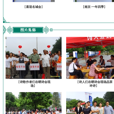
【
喜迎名城会
】
【
南京·一年四季
】
【
诗歌作者们在晒诗会现
【
诗人们在晒诗会现场品茶
场
】
吟诗
】