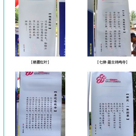
【
栖霞红叶
】
【
七律·题古鸡鸣寺
】