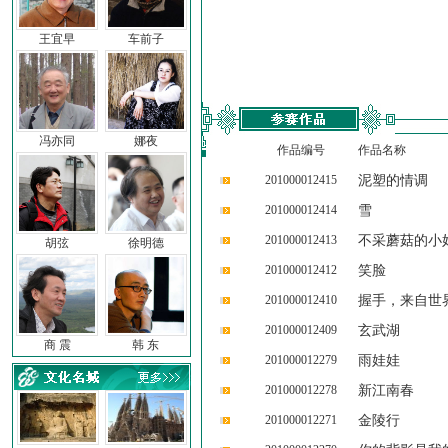
王宜早
车前子
冯亦同
娜夜
作品编号
作品名称
201000012415
泥塑的情调
201000012414
雪
201000012413
不采蘑菇的小
胡弦
徐明德
201000012412
笑脸
201000012410
握手，来自世
201000012409
玄武湖
商 震
韩 东
201000012279
雨娃娃
201000012278
新江南春
201000012271
金陵行