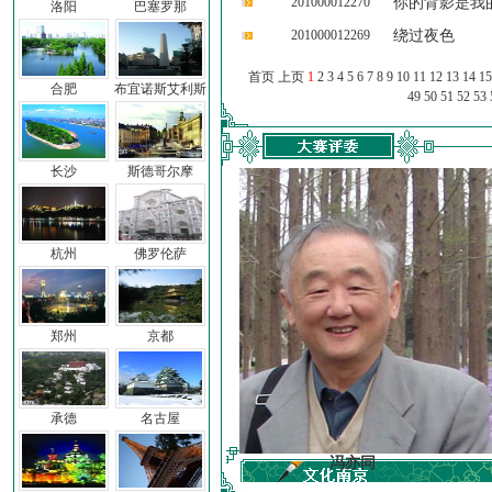
201000012270
你的背影是我
洛阳
巴塞罗那
201000012269
绕过夜色
首页 上页
1
2
3
4
5
6
7
8
9
10
11
12
13
14
15
合肥
布宜诺斯艾利斯
49
50
51
52
53
长沙
斯德哥尔摩
杭州
佛罗伦萨
郑州
京都
承德
名古屋
车前子
冯亦同