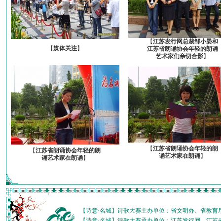
【
江苏发行网总裁邹小晏和
【
媒体关注
】
江苏省朗诵协会年轻的朗诵
艺术家们亲切合影
】
【
江苏省朗诵协会年轻的朗
【
江苏省朗诵协会年轻的朗
诵艺术家在朗诵
】
诵艺术家在朗诵
】
【诗意·名城】诗歌大赛主办单位：省文明办、省教育
【诗意·名城】诗歌大赛承办单位：江苏发行网、江苏