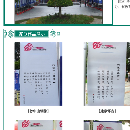
这次“诗
办、省教育厅
【
孙中山铜像
】
【
建康怀古
】