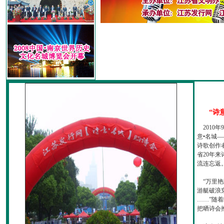
“诗
2010
意•名城—
诗歌创作
省20年
流连忘返
“万里艳
游艇破浪
……”随
把晒诗会