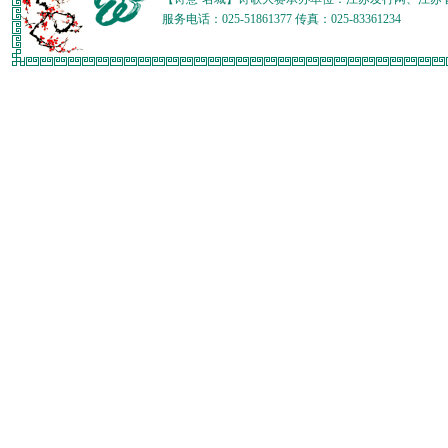
服务电话：025-51861377 传真：025-83361234