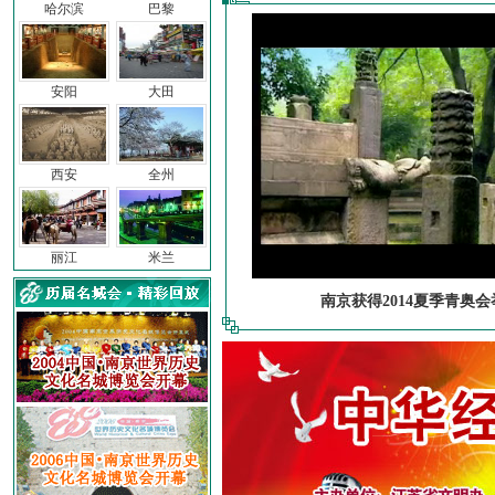
哈尔滨
巴黎
安阳
大田
西安
全州
丽江
米兰
南京获得2014夏季青奥