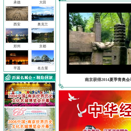
承德
大田
西安
奥克兰
郑州
京都
平遥
名古屋
南京获得2014夏季青奥