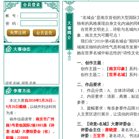
帐 号：
“名城会”是南京首创的大型国际
独有的风格展现自身文化内涵的同
密 码：
在世界文明史上，诗歌与名城向来
象，南京尤为可圈可点！
我们在“2010•第4届名城会”
城南京独特的诗性气质和城市发展
她在世界名城中标志性的“诗性文
一、创作主题
：
创作主题一：【
南京印象
】系列
创作主题二：【
世界名城
】系列
·
诗意名城·获奖名单
·
【诗意·名城】地铁展示作...
二、作品要求
：
·
诗意名城·地铁时间
1、作品分类：A、古体诗词赋；
·
地铁完美呈现【诗意·名城...
2、内容要求：清新，典雅，贴近
本次大赛
自2010年5月26日—
·
参赛作品多达5000多首
参赛；
9月26日截稿，
以稿件到达时间
3、篇幅要求：每首参赛作品限1
·
“诗意·名城”晒诗会
为准：
人文景区进行展示，让流动的诗歌
·
特别通知--致广大诗词爱好...
稿件信函请寄：
南京市广州
三、【诗意•名城】大赛评委会
：
路5号君临国际2栋1803座《诗
评委会主任：
唐晓渡
，著名诗人
意·名城》大赛组委会（收），
评委：
王宜早
，著名诗人、书法
邮编：210008