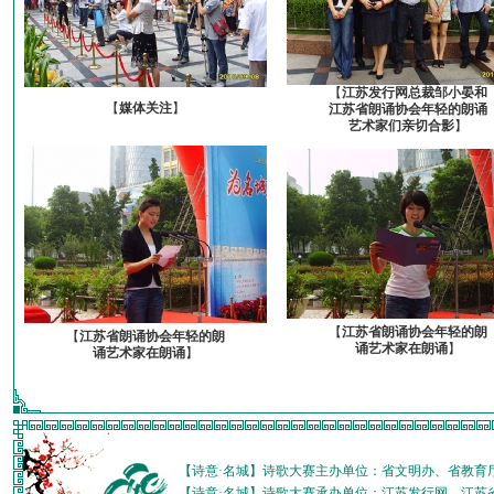
【
江苏发行网总裁邹小晏和
【
媒体关注
】
江苏省朗诵协会年轻的朗诵
艺术家们亲切合影
】
【
江苏省朗诵协会年轻的朗
【
江苏省朗诵协会年轻的朗
诵艺术家在朗诵
】
诵艺术家在朗诵
】
【诗意·名城】诗歌大赛主办单位：省文明办、省教育
【诗意·名城】诗歌大赛承办单位：江苏发行网、江苏