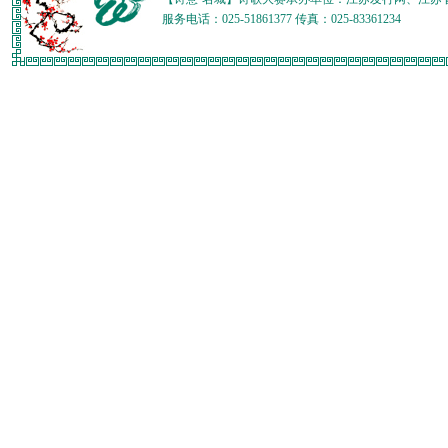
服务电话：025-51861377 传真：025-83361234