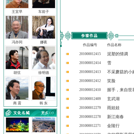
王宜早
车前子
冯亦同
娜夜
作品编号
作品名称
201000012415
泥塑的情调
201000012414
雪
201000012413
不采蘑菇的小
胡弦
徐明德
201000012412
笑脸
201000012410
握手，来自世
201000012409
玄武湖
商 震
韩 东
201000012279
雨娃娃
201000012278
新江南春
201000012271
金陵行