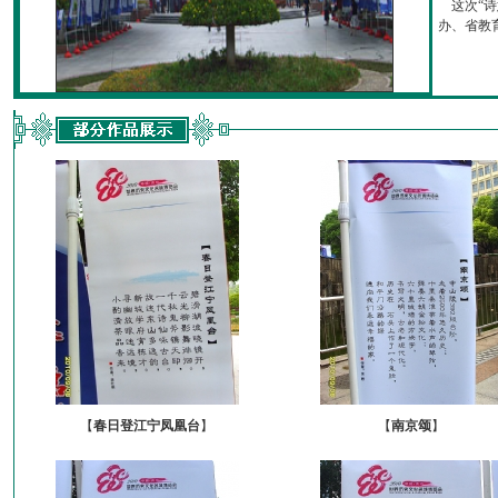
这次“诗
办、省教育厅
【
春日登江宁凤凰台
】
【
南京颂
】