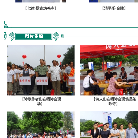
【
七律·题古鸡鸣寺
】
【
清平乐·金陵
】
【
诗歌作者们在晒诗会现
【
诗人们在晒诗会现场品茶
场
】
吟诗
】