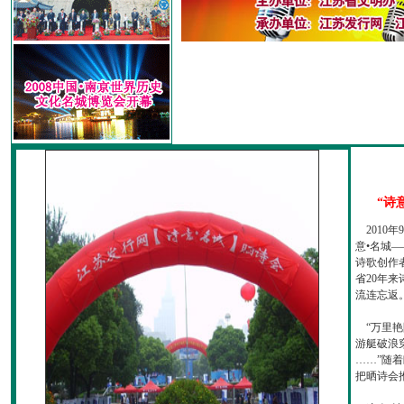
“诗
2010
意•名城—
诗歌创作
省20年
流连忘返
“万里艳
游艇破浪
……”随
把晒诗会