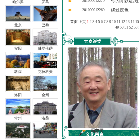
201000012270
你的背影是我
哈尔滨
罗马
201000012269
绕过夜色
首页 上页
1
2
3
4
5
6
7
8
9
10
11
12
13
14
15
北京
巴黎
49
50
51
52
53
安阳
佛罗伦萨
敦煌
克拉科夫
洛阳
全州
常州
洛桑
车前子
冯亦同