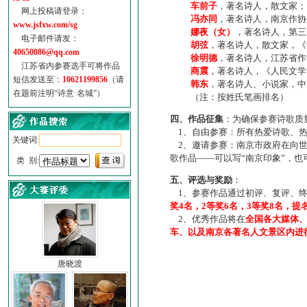
车前子
，著名诗人，散文家；
网上投稿请登录：
冯亦同
，著名诗人，南京作协
www.jsfxw.com/sg
娜夜（女）
，著名诗人，第三
电子邮件请发：
胡弦
，著名诗人，散文家，《诗
40650086@qq.com
徐明德
，著名诗人，江苏省作
江苏省内参赛选手可将作品
商震
，著名诗人，《人民文学
短信发送至：
10621199856
（请
韩东
，著名诗人、小说家，中
在题前注明“诗意·名城”）
（注：按姓氏笔画排名）
四、作品征集
：为确保参赛诗歌质
1、自由参赛：所有热爱诗歌、热
关键词:
2、邀请参赛：南京市政府在向世
歌作品——可以写“南京印象”，
类 别:
五、评选与奖励
：
1、参赛作品通过初评、复评、终
奖4名，2等奖6名，3等奖8名，提
2、优秀作品将在
全国各大媒体
车、以及南京各著名人文景区内进
唐晓渡