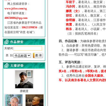
车前子
，著名诗人，散文家；
网上投稿请登录：
冯亦同
，著名诗人，南京作协
www.jsfxw.com/sg
娜夜（女）
，著名诗人，第三
电子邮件请发：
胡弦
，著名诗人，散文家，《诗
40650086@qq.com
徐明德
，著名诗人，江苏省作
江苏省内参赛选手可将作品
商震
，著名诗人，《人民文学
短信发送至：
10621199856
（请
韩东
，著名诗人、小说家，中
在题前注明“诗意·名城”）
（注：按姓氏笔画排名）
四、作品征集
：为确保参赛诗歌质
1、自由参赛：所有热爱诗歌、热
关键词:
2、邀请参赛：南京市政府在向世
歌作品——可以写“南京印象”，
类 别:
五、评选与奖励
：
1、参赛作品通过初评、复评、终
奖4名，2等奖6名，3等奖8名，提
2、优秀作品将在
全国各大媒体
车、以及南京各著名人文景区内进
唐晓渡