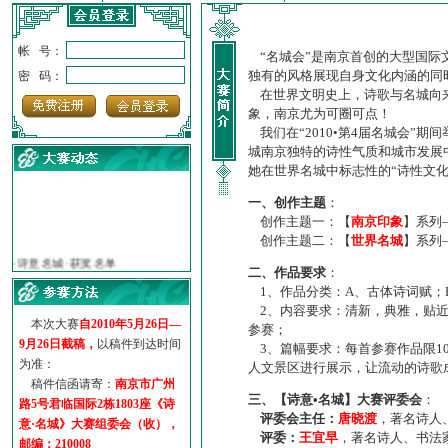
帐 号：
“名城会”是南京首创的大型国际
独有的风格展现自身文化内涵的同
密 码：
在世界文明史上，诗歌与名城向来
象，南京尤为可圈可点！
我们在“2010•第4届名城会”
城南京独特的诗性气质和城市发展
她在世界名城中标志性的“诗性文
一、创作主题
：
创作主题一：【
南京印象
】系列
·
诗意名城·获奖名单
创作主题二：【
世界名城
】系列
·
【诗意·名城】地铁展示作...
二、作品要求
：
·
诗意名城·地铁时间
1、作品分类：A、古体诗词赋；
·
地铁完美呈现【诗意·名城...
2、内容要求：清新，典雅，贴近
·
参赛作品多达5000多首
本次大赛
自2010年5月26日—
参赛；
9月26日截稿，
以稿件到达时间
·
“诗意·名城”晒诗会
3、篇幅要求：每首参赛作品限1
为准：
·
特别通知--致广大诗词爱好...
人文景区进行展示，让流动的诗歌
稿件信函请寄：
南京市广州
三、【诗意•名城】大赛评委会
：
路5号君临国际2栋1803座《诗
评委会主任：
唐晓渡
，著名诗人
意·名城》大赛组委会（收），
评委：
王宜早
，著名诗人、书法
邮编：210008