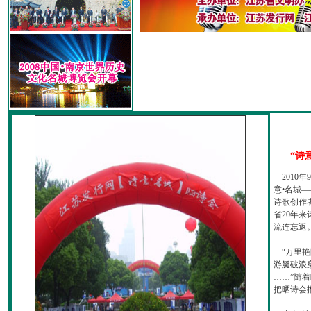
“诗
2010
意•名城—
诗歌创作
省20年
流连忘返
“万里艳
游艇破浪
……”随
把晒诗会