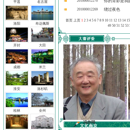
201000012270
你的背影是我
平遥
名古屋
201000012269
绕过夜色
首页 上页
1
2
3
4
5
6
7
8
9
10
11
12
13
14
15
洛阳
布达佩斯
49
50
51
52
53
开封
大田
成都
米兰
淮安
洛杉矶
桂林
全州
前子
冯亦同