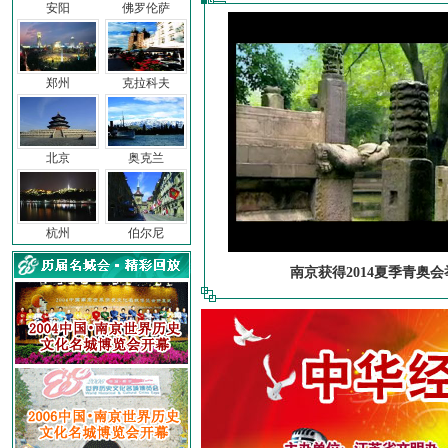
安阳
佛罗伦萨
郑州
克拉科夫
北京
奥克兰
杭州
伯尔尼
南京获得2014夏季青奥