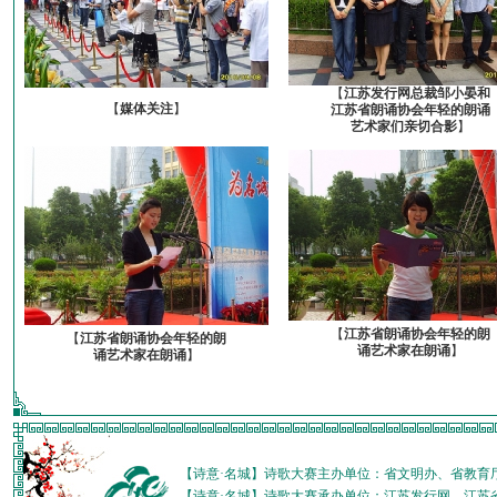
【
江苏发行网总裁邹小晏和
【
媒体关注
】
江苏省朗诵协会年轻的朗诵
艺术家们亲切合影
】
【
江苏省朗诵协会年轻的朗
【
江苏省朗诵协会年轻的朗
诵艺术家在朗诵
】
诵艺术家在朗诵
】
【诗意·名城】诗歌大赛主办单位：省文明办、省教育
【诗意·名城】诗歌大赛承办单位：江苏发行网、江苏