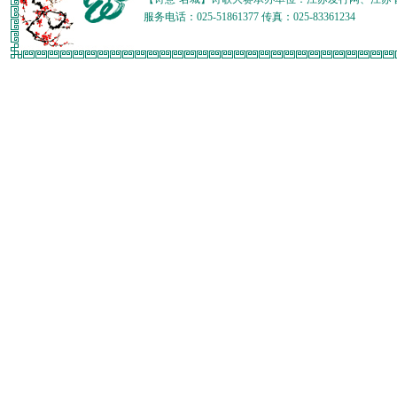
服务电话：025-51861377 传真：025-83361234