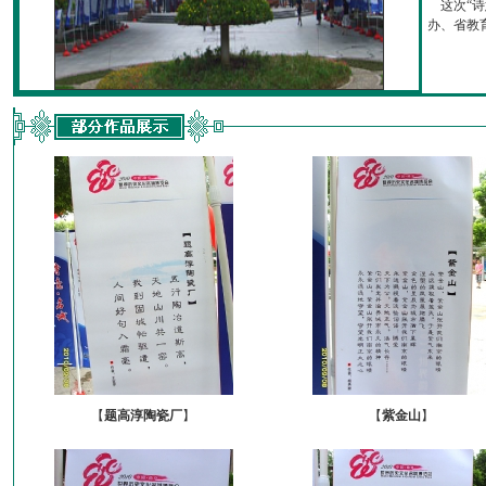
这次“诗
办、省教育厅
【
题高淳陶瓷厂
】
【
紫金山
】