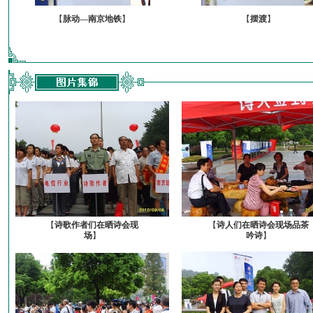
【
脉动—南京地铁
】
【
摆渡
】
【
诗歌作者们在晒诗会现
【
诗人们在晒诗会现场品茶
场
】
吟诗
】