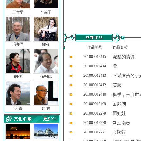
王宜早
车前子
冯亦同
娜夜
作品编号
作品名称
201000012415
泥塑的情调
201000012414
雪
201000012413
不采蘑菇的小
胡弦
徐明德
201000012412
笑脸
201000012410
握手，来自世
201000012409
玄武湖
商 震
韩 东
201000012279
雨娃娃
201000012278
新江南春
201000012271
金陵行