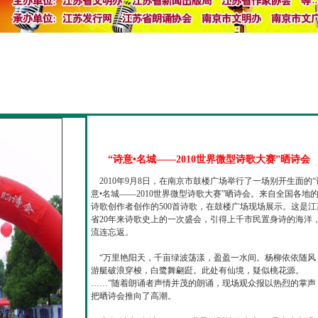
“诗意•名城——2010世界微型诗歌大赛”晒诗会
2010年9月8日，在南京市鼓楼广场举行了一场别开生面的“
意•名城——2010世界微型诗歌大赛”晒诗会。来自全国各地
诗歌创作者创作的500首诗歌，在鼓楼广场现场展示。这是江
省20年来诗歌史上的一次盛会，引得上千市民置身诗的海洋
流连忘返。
“万里艳阳天，千亩绿波荡漾，盈盈一水间。杨柳依依随风
游艇破浪穿梭，白鹭舞翩跹。此处有仙境，疑似桃花源。
……”随着朗诵者声情并茂的朗诵，现场观众报以热烈的掌声
把晒诗会推向了高潮。