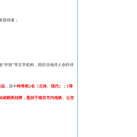
”奖获得者；
“作协”等文学机构，组织当地诗人创作诗
作品
，其中
特等奖2名（古体、现代）；1等
制成精美挂牌，悬挂于南京市内地铁、公交