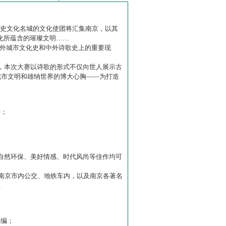
历史文化名城的文化使团将汇集南京，以其
化所蕴含的璀璨文明……
中外城市文化史和中外诗歌史上的重要现
赛】，本次大赛以诗歌的形式不仅向世人展示古
城市文明和雄纳世界的博大心胸——为打造
诗；
自然环保、美好情感、时代风尚等佳作均可
南京市内公交、地铁车内，以及南京各著名
…
主编；