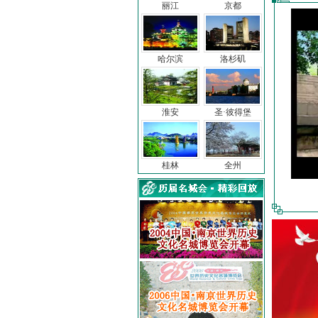
丽江
京都
哈尔滨
洛杉矶
淮安
圣·彼得堡
桂林
全州