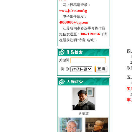
网上投稿请登录：
www.jsfxw.com/sg
电子邮件请发：
40650086@qq.com
江苏省内参赛选手可将作品
短信发送至：
10621199856
（请
在题前注明“诗意·名城”）
（
四
1
关键词:
2
歌
类 别:
五
1
奖
2
车
唐晓渡