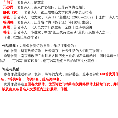
车前子
，著名诗人，散文家；
冯亦同
，著名诗人，南京作协顾问、江苏诗词协会顾问；
娜夜（女）
，著名诗人，第三届鲁迅文学优秀诗歌奖获得者；
胡弦
，著名诗人，散文家，《诗刊》“新世纪（2000—2009）十佳青年诗人
徐明德
，著名诗人，江苏省作协《扬子江》诗刊执行主编；
商震
，著名诗人，《人民文学》副主编，全国十佳诗歌编辑；
韩东
，著名诗人、小说家，中国“第三代诗歌运动”最具代表性诗人之一；
注：按姓氏笔画排名）
、作品征集
：为确保参赛诗歌质量，作品征集分为：
、自由参赛：所有热爱诗歌、热爱南京、热爱生活的人们均可参赛；
、邀请参赛：南京市政府在向世界各国历史文化名城发邀请函时，同时邀请当地
作品——可以写“南京印象”，也可以写他们自己的城市文化亮点；
、评选与奖励
：
、参赛作品通过初评、复评、终评的方式，由评委会、监审会评出
100首优秀
4名，2等奖6名，3等奖8名，提名奖80名。
、优秀作品将在
全国各大媒体、优秀诗歌刊物和相关网络媒体上陆续刊发，并
、以及南京各著名人文景区内进行展示、传播
。