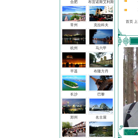
合肥
布宜诺斯艾利斯
首页 
常州
克拉科夫
杭州
马六甲
平遥
布隆方丹
长沙
巴黎
郑州
名古屋
车前子
冯