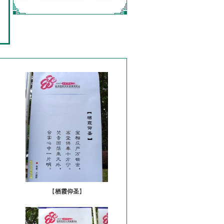
【
栖霞仰圣
】