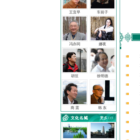
王宜早
车前子
冯亦同
娜夜
胡弦
徐明德
商 震
韩 东