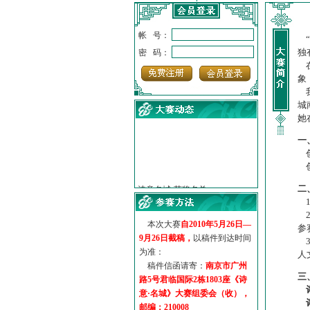
帐 号：
“
独
密 码：
在
象
我
城
她
一
创
创
·
诗意名城·获奖名单
·
【诗意·名城】地铁展示作...
二
·
诗意名城·地铁时间
1
·
地铁完美呈现【诗意·名城...
2
本次大赛
自2010年5月26日—
·
参赛作品多达5000多首
参
9月26日截稿，
以稿件到达时间
·
“诗意·名城”晒诗会
3
为准：
·
特别通知--致广大诗词爱好...
人
稿件信函请寄：
南京市广州
三
路5号君临国际2栋1803座《诗
意·名城》大赛组委会（收），
邮编：210008