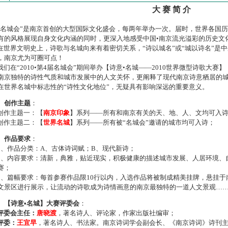
大 赛 简 介
名城会”是南京首创的大型国际文化盛会，每两年举办一次。届时，世界各国
有的风格展现自身文化内涵的同时，更深入地感受中国•南京流光溢彩的历史文
世界文明史上，诗歌与名城向来有着密切关系，“诗以城名”或“城以诗名”是
，南京尤为可圈可点！
们在“2010•第4届名城会”期间举办【诗意•名城——2010世界微型诗歌大
南京独特的诗性气质和城市发展中的人文关怀，更阐释了现代南京诗意栖居的
在世界名城中标志性的“诗性文化地位”，无疑具有影响深远的重要意义。
、创作主题
：
作主题一：【
南京印象
】系列——所有和南京有关的天、地、人、文均可入
作主题二：【
世界名城
】系列——所有被“名城会”邀请的城市均可入诗；
、作品要求
：
、作品分类：A、古体诗词赋；B、现代新诗；
、内容要求：清新，典雅，贴近现实，积极健康的描述城市发展、人居环境、
赛；
、篇幅要求：每首参赛作品限10行以内，入选作品将被制成精美挂牌，悬挂于
文景区进行展示，让流动的诗歌成为诗情画意的南京最独特的一道人文景观…
、【诗意•名城】大赛评委会
：
评委会主任：
唐晓渡
，著名诗人、评论家，作家出版社编审；
评委：
王宜早
，著名诗人、书法家。南京诗词学会副会长、《南京诗词》诗刊