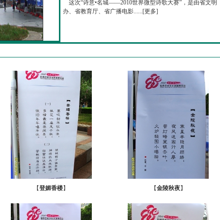
这次“诗意•名城——2010世界微型诗歌大赛”，是由省文明
办、省教育厅、省广播电影......[
更多
]
【
登媚香楼
】
【
金陵秋夜
】