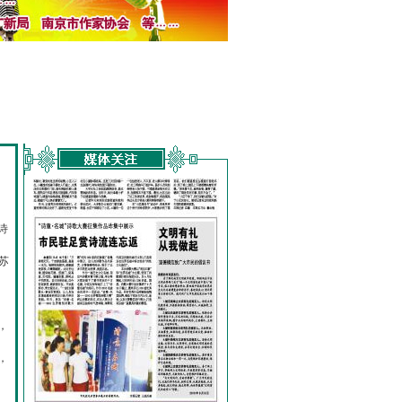
诗
的
苏
，
，
，