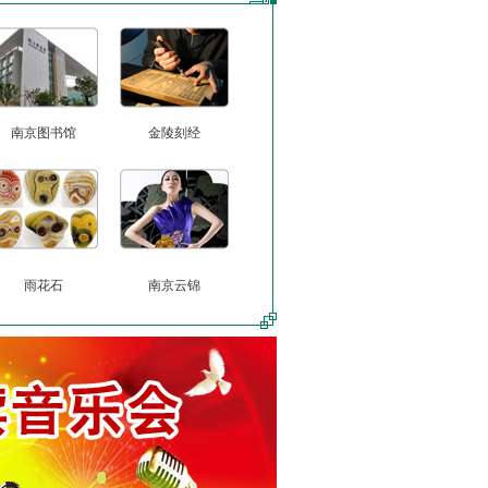
南京图书馆
金陵刻经
雨花石
南京云锦