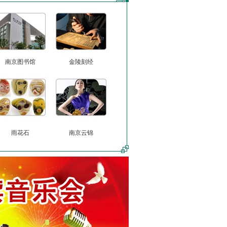
南京图书馆
金陵刻经
雨花石
南京云锦