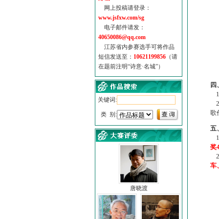
网上投稿请登录：
www.jsfxw.com/sg
电子邮件请发：
40650086@qq.com
江苏省内参赛选手可将作品
短信发送至：
10621199856
（请
在题前注明“诗意·名城”）
（
四
1
关键词:
2
歌
类 别:
五
1
奖
2
车
唐晓渡