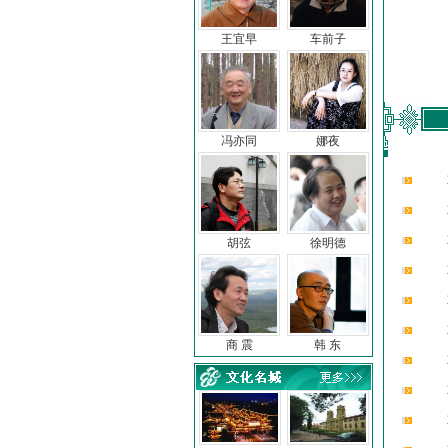
王宜早
车前子
冯亦同
娜夜
胡弦
徐明德
商 震
韩 东