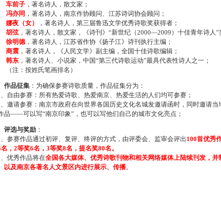
车前子
，著名诗人，散文家；
冯亦同
，著名诗人，南京作协顾问、江苏诗词协会顾问；
娜夜（女）
，著名诗人，第三届鲁迅文学优秀诗歌奖获得者；
胡弦
，著名诗人，散文家，《诗刊》“新世纪（2000—2009）十佳青年诗人
徐明德
，著名诗人，江苏省作协《扬子江》诗刊执行主编；
商震
，著名诗人，《人民文学》副主编，全国十佳诗歌编辑；
韩东
，著名诗人、小说家，中国“第三代诗歌运动”最具代表性诗人之一；
注：按姓氏笔画排名）
、作品征集
：为确保参赛诗歌质量，作品征集分为：
、自由参赛：所有热爱诗歌、热爱南京、热爱生活的人们均可参赛；
、邀请参赛：南京市政府在向世界各国历史文化名城发邀请函时，同时邀请当地
作品——可以写“南京印象”，也可以写他们自己的城市文化亮点；
、评选与奖励
：
、参赛作品通过初评、复评、终评的方式，由评委会、监审会评出
100首优秀
4名，2等奖6名，3等奖8名，提名奖80名。
、优秀作品将在
全国各大媒体、优秀诗歌刊物和相关网络媒体上陆续刊发，并
、以及南京各著名人文景区内进行展示、传播
。