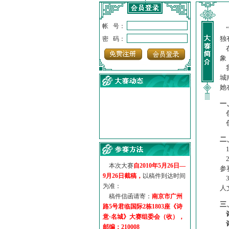
帐 号：
“
独
密 码：
在
象
我
城
她
一
创
创
·
诗意名城·获奖名单
·
【诗意·名城】地铁展示作...
二
·
诗意名城·地铁时间
1
·
地铁完美呈现【诗意·名城...
2
本次大赛
自2010年5月26日—
·
参赛作品多达5000多首
参
9月26日截稿，
以稿件到达时间
·
“诗意·名城”晒诗会
3
为准：
·
特别通知--致广大诗词爱好...
人
稿件信函请寄：
南京市广州
三
路5号君临国际2栋1803座《诗
意·名城》大赛组委会（收），
邮编：210008