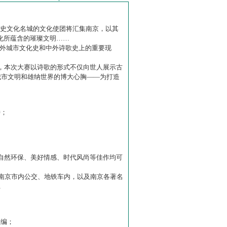
历史文化名城的文化使团将汇集南京，以其
化所蕴含的璀璨文明……
中外城市文化史和中外诗歌史上的重要现
赛】，本次大赛以诗歌的形式不仅向世人展示古
城市文明和雄纳世界的博大心胸——为打造
诗；
自然环保、美好情感、时代风尚等佳作均可
南京市内公交、地铁车内，以及南京各著名
…
主编；