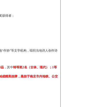
”奖获得者；
“作协”等文学机构，组织当地诗人创作诗
作品
，其中
特等奖2名（古体、现代）；1等
制成精美挂牌，悬挂于南京市内地铁、公交