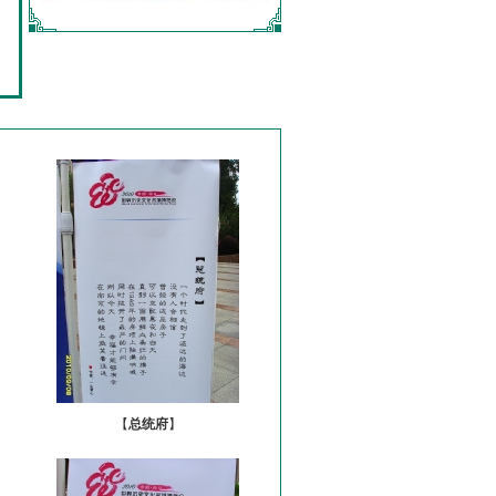
【
总统府
】