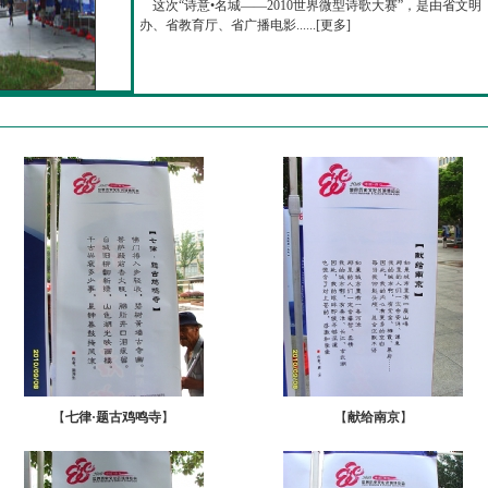
这次“诗意•名城——2010世界微型诗歌大赛”，是由省文明
办、省教育厅、省广播电影......[
更多
]
【
七律·题古鸡鸣寺
】
【
献给南京
】