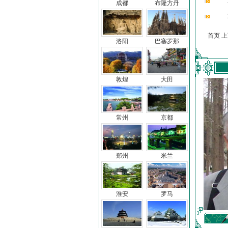
成都
布隆方丹
首页 
洛阳
巴塞罗那
敦煌
大田
常州
京都
郑州
米兰
淮安
罗马
车前子
冯