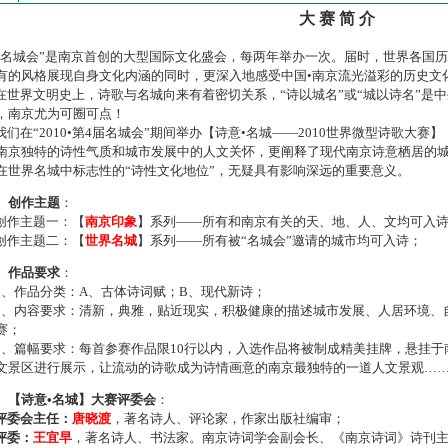
大 赛 简 介
名城会”是南京首创的大型国际文化盛会，每两年举办一次。届时，世界各国
有的风格展现自身文化内涵的同时，更深入地感受中国•南京流光溢彩的历史文
世界文明史上，诗歌与名城向来有着密切关系，“诗以城名”或“城以诗名”是
，南京尤为可圈可点！
们在“2010•第4届名城会”期间举办【诗意•名城——2010世界微型诗歌大
南京独特的诗性气质和城市发展中的人文关怀，更阐释了现代南京诗意栖居的
在世界名城中标志性的“诗性文化地位”，无疑具有影响深远的重要意义。
、创作主题
：
作主题一：【
南京印象
】系列——所有和南京有关的天、地、人、文均可入
作主题二：【
世界名城
】系列——所有被“名城会”邀请的城市均可入诗；
、作品要求
：
、作品分类：A、古体诗词赋；B、现代新诗；
、内容要求：清新，典雅，贴近现实，积极健康的描述城市发展、人居环境、
赛；
、篇幅要求：每首参赛作品限10行以内，入选作品将被制成精美挂牌，悬挂于
文景区进行展示，让流动的诗歌成为诗情画意的南京最独特的一道人文景观…
、【诗意•名城】大赛评委会
：
评委会主任：
唐晓渡
，著名诗人、评论家，作家出版社编审；
评委：
王宜早
，著名诗人、书法家。南京诗词学会副会长、《南京诗词》诗刊