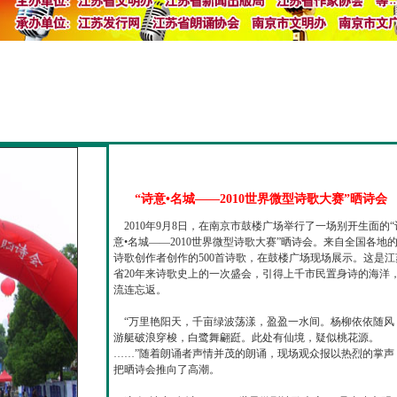
“诗意•名城——2010世界微型诗歌大赛”晒诗会
2010年9月8日，在南京市鼓楼广场举行了一场别开生面的“
意•名城——2010世界微型诗歌大赛”晒诗会。来自全国各地
诗歌创作者创作的500首诗歌，在鼓楼广场现场展示。这是江
省20年来诗歌史上的一次盛会，引得上千市民置身诗的海洋
流连忘返。
“万里艳阳天，千亩绿波荡漾，盈盈一水间。杨柳依依随风
游艇破浪穿梭，白鹭舞翩跹。此处有仙境，疑似桃花源。
……”随着朗诵者声情并茂的朗诵，现场观众报以热烈的掌声
把晒诗会推向了高潮。