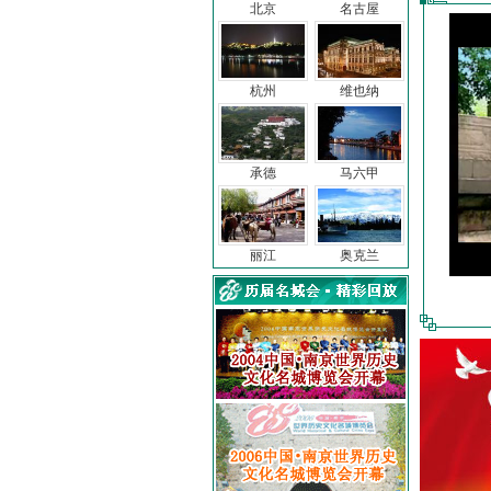
北京
名古屋
杭州
维也纳
承德
马六甲
丽江
奥克兰