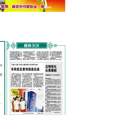
诗
的
苏
，
，
，