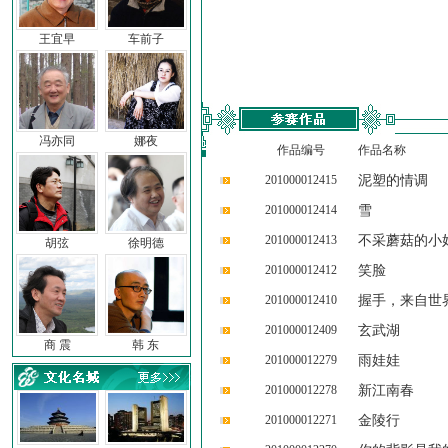
王宜早
车前子
冯亦同
娜夜
作品编号
作品名称
201000012415
泥塑的情调
201000012414
雪
201000012413
不采蘑菇的小
胡弦
徐明德
201000012412
笑脸
201000012410
握手，来自世
201000012409
玄武湖
商 震
韩 东
201000012279
雨娃娃
201000012278
新江南春
201000012271
金陵行