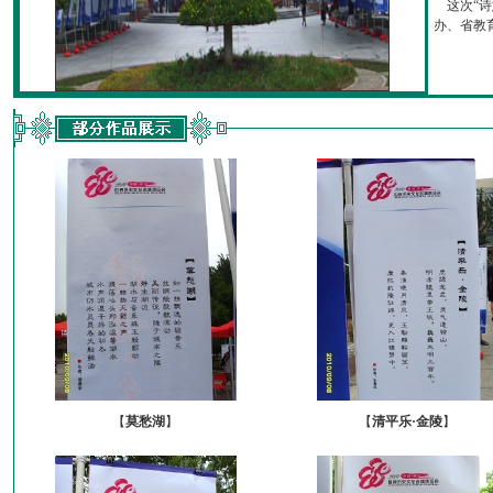
这次“诗
办、省教育厅
【
莫愁湖
】
【
清平乐·金陵
】