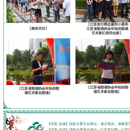
【
江苏发行网总裁邹小晏和
【
媒体关注
】
江苏省朗诵协会年轻的朗诵
艺术家们亲切合影
】
【
江苏省朗诵协会年轻的朗
【
江苏省朗诵协会年轻的朗
诵艺术家在朗诵
】
诵艺术家在朗诵
】
【诗意·名城】诗歌大赛主办单位：省文明办、省教育
【诗意·名城】诗歌大赛承办单位：江苏发行网、江苏