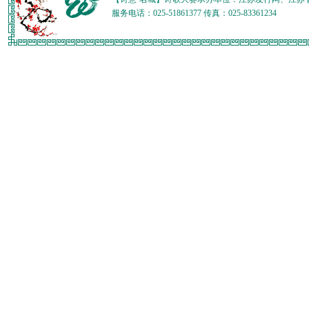
服务电话：025-51861377 传真：025-83361234