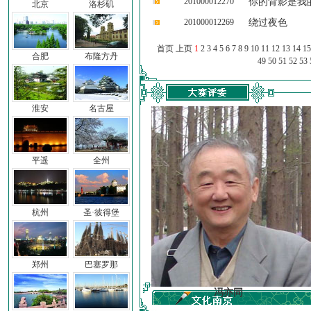
201000012270
你的背影是我
北京
洛杉矶
201000012269
绕过夜色
首页 上页
1
2
3
4
5
6
7
8
9
10
11
12
13
14
15
合肥
布隆方丹
49
50
51
52
53
淮安
名古屋
平遥
全州
杭州
圣·彼得堡
郑州
巴塞罗那
车前子
冯亦同