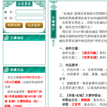
帐 号：
“名城会”是南京首创的大型国际
独有的风格展现自身文化内涵的同
密 码：
在世界文明史上，诗歌与名城向来
象，南京尤为可圈可点！
我们在“2010•第4届名城会”
城南京独特的诗性气质和城市发展
她在世界名城中标志性的“诗性文
一、创作主题
：
创作主题一：【
南京印象
】系列
创作主题二：【
世界名城
】系列
·
诗意名城·获奖名单
二、作品要求
：
·
【诗意·名城】地铁展示作...
1、作品分类：A、古体诗词赋；
·
诗意名城·地铁时间
2、内容要求：清新，典雅，贴近
·
地铁完美呈现【诗意·名城...
本次大赛
自2010年5月26日—
参赛；
·
参赛作品多达5000多首
9月26日截稿，
以稿件到达时间
3、篇幅要求：每首参赛作品限1
·
“诗意·名城”晒诗会
为准：
人文景区进行展示，让流动的诗歌
·
特别通知--致广大诗词爱好...
稿件信函请寄：
南京市广州
三、【诗意•名城】大赛评委会
：
路5号君临国际2栋1803座《诗
评委会主任：
唐晓渡
，著名诗人
意·名城》大赛组委会（收），
评委：
王宜早
，著名诗人、书法
邮编：210008