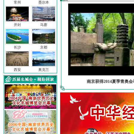
常州
墨尔本
开封
马赛
长沙
京都
西安
奥克兰
南京获得2014夏季青奥