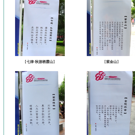
【
七律·秋游栖霞山
】
【
紫金山
】