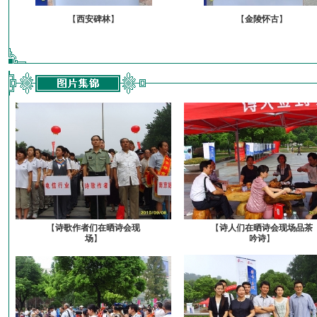
【
西安碑林
】
【
金陵怀古
】
【
诗歌作者们在晒诗会现
【
诗人们在晒诗会现场品茶
场
】
吟诗
】