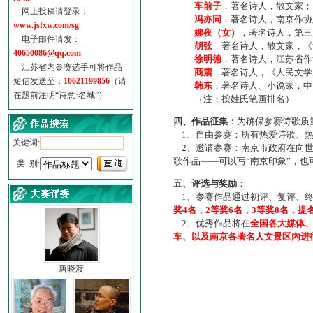
车前子
，著名诗人，散文家；
网上投稿请登录：
冯亦同
，著名诗人，南京作协
www.jsfxw.com/sg
娜夜（女）
，著名诗人，第三
电子邮件请发：
胡弦
，著名诗人，散文家，《诗
40650086@qq.com
徐明德
，著名诗人，江苏省作
江苏省内参赛选手可将作品
商震
，著名诗人，《人民文学
短信发送至：
10621199856
（请
韩东
，著名诗人、小说家，中
在题前注明“诗意·名城”）
（注：按姓氏笔画排名）
四、作品征集
：为确保参赛诗歌质
1、自由参赛：所有热爱诗歌、热
关键词:
2、邀请参赛：南京市政府在向世
歌作品——可以写“南京印象”，
类 别:
五、评选与奖励
：
1、参赛作品通过初评、复评、终
奖4名，2等奖6名，3等奖8名，提
2、优秀作品将在
全国各大媒体
车、以及南京各著名人文景区内进
唐晓渡