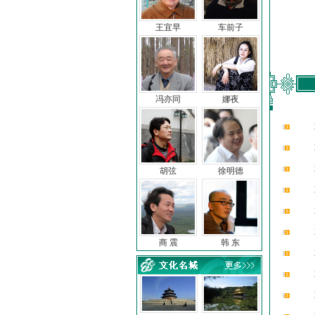
王宜早
车前子
冯亦同
娜夜
胡弦
徐明德
商 震
韩 东