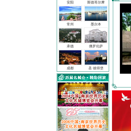
安阳
斯德哥尔摩
常州
墨尔本
承德
佛罗伦萨
成都
圣·彼得堡