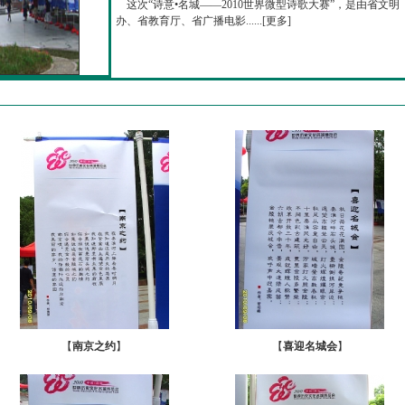
这次“诗意•名城——2010世界微型诗歌大赛”，是由省文明
办、省教育厅、省广播电影......[
更多
]
【
南京之约
】
【
喜迎名城会
】