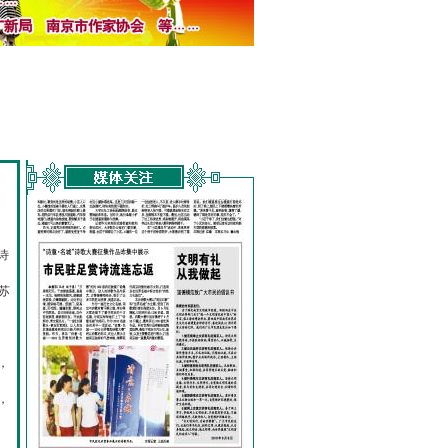
诗
的
苏
，
，
，