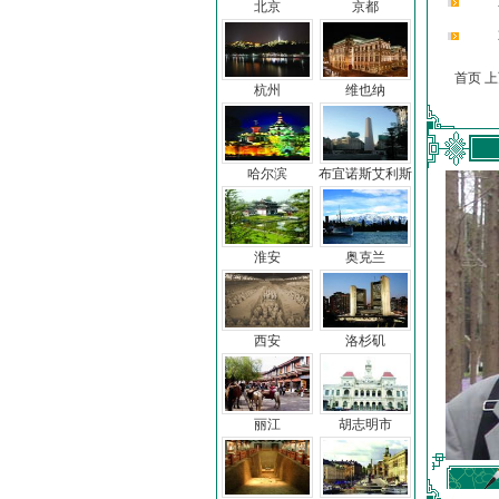
北京
京都
首页 
杭州
维也纳
哈尔滨
布宜诺斯艾利斯
淮安
奥克兰
西安
洛杉矶
丽江
胡志明市
车前子