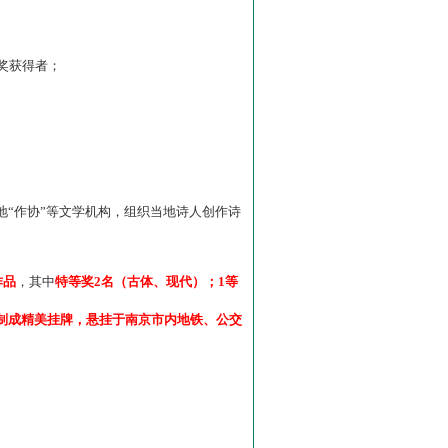
”奖获得者；
“作协”等文学机构，组织当地诗人创作诗
作品
，其中
特等奖2名（古体、现代）；1等
制成精美挂牌，悬挂于南京市内地铁、公交