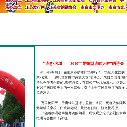
“诗意•名城——2010世界微型诗歌大赛”晒诗会
2010年9月8日，在南京市鼓楼广场举行了一场别开生面的“
意•名城——2010世界微型诗歌大赛”晒诗会。来自全国各地
诗歌创作者创作的500首诗歌，在鼓楼广场现场展示。这是江
省20年来诗歌史上的一次盛会，引得上千市民置身诗的海洋
流连忘返。
“万里艳阳天，千亩绿波荡漾，盈盈一水间。杨柳依依随风
游艇破浪穿梭，白鹭舞翩跹。此处有仙境，疑似桃花源。
……”随着朗诵者声情并茂的朗诵，现场观众报以热烈的掌声
把晒诗会推向了高潮。