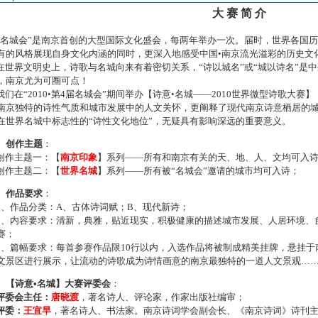
大 赛 简 介
名城会”是南京首创的大型国际文化盛会，每两年举办一次。届时，世界各国
有的风格展现自身文化内涵的同时，更深入地感受中国•南京流光溢彩的历史文
世界文明史上，诗歌与名城向来有着密切关系，“诗以城名”或“城以诗名”是
，南京尤为可圈可点！
们在“2010•第4届名城会”期间举办【诗意•名城——2010世界微型诗歌大
南京独特的诗性气质和城市发展中的人文关怀，更阐释了现代南京诗意栖居的
在世界名城中标志性的“诗性文化地位”，无疑具有影响深远的重要意义。
、创作主题
：
作主题一：【
南京印象
】系列——所有和南京有关的天、地、人、文均可入
作主题二：【
世界名城
】系列——所有被“名城会”邀请的城市均可入诗；
、作品要求
：
、作品分类：A、古体诗词赋；B、现代新诗；
、内容要求：清新，典雅，贴近现实，积极健康的描述城市发展、人居环境、
赛；
、篇幅要求：每首参赛作品限10行以内，入选作品将被制成精美挂牌，悬挂于
文景区进行展示，让流动的诗歌成为诗情画意的南京最独特的一道人文景观…
、【诗意•名城】大赛评委会
：
评委会主任：
唐晓渡
，著名诗人、评论家，作家出版社编审；
评委：
王宜早
，著名诗人、书法家。南京诗词学会副会长、《南京诗词》诗刊