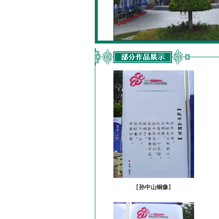
【
孙中山铜像
】