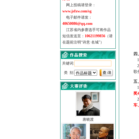
网上投稿请登录：
www.jsfxw.com/sg
电子邮件请发：
40650086@qq.com
江苏省内参赛选手可将作品
短信发送至：
10621199856
（请
在题前注明“诗意·名城”）
（
四
1
关键词:
2
歌
类 别:
五
1
奖
2
车
唐晓渡