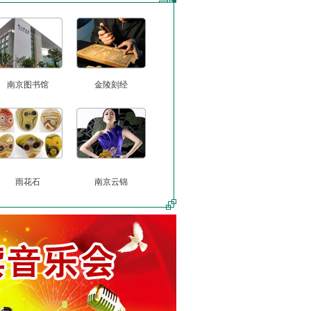
南京图书馆
金陵刻经
雨花石
南京云锦