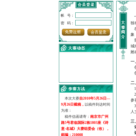
帐 号：
“
独
密 码：
在
象
我
城
她
一
创
创
·
诗意名城·获奖名单
二
·
【诗意·名城】地铁展示作...
1
·
诗意名城·地铁时间
2
·
地铁完美呈现【诗意·名城...
本次大赛
自2010年5月26日—
参
·
参赛作品多达5000多首
9月26日截稿，
以稿件到达时间
3
·
“诗意·名城”晒诗会
为准：
人
·
特别通知--致广大诗词爱好...
稿件信函请寄：
南京市广州
三
路5号君临国际2栋1803座《诗
意·名城》大赛组委会（收），
邮编：210008