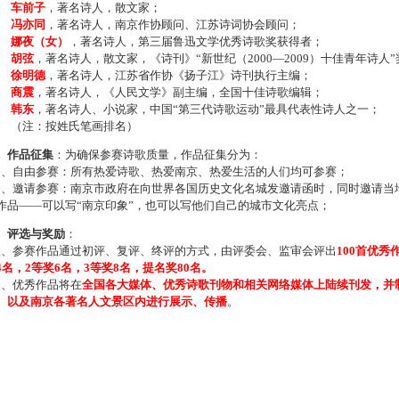
车前子
，著名诗人，散文家；
冯亦同
，著名诗人，南京作协顾问、江苏诗词协会顾问；
娜夜（女）
，著名诗人，第三届鲁迅文学优秀诗歌奖获得者；
胡弦
，著名诗人，散文家，《诗刊》“新世纪（2000—2009）十佳青年诗人
徐明德
，著名诗人，江苏省作协《扬子江》诗刊执行主编；
商震
，著名诗人，《人民文学》副主编，全国十佳诗歌编辑；
韩东
，著名诗人、小说家，中国“第三代诗歌运动”最具代表性诗人之一；
注：按姓氏笔画排名）
、作品征集
：为确保参赛诗歌质量，作品征集分为：
、自由参赛：所有热爱诗歌、热爱南京、热爱生活的人们均可参赛；
、邀请参赛：南京市政府在向世界各国历史文化名城发邀请函时，同时邀请当地
作品——可以写“南京印象”，也可以写他们自己的城市文化亮点；
、评选与奖励
：
、参赛作品通过初评、复评、终评的方式，由评委会、监审会评出
100首优秀
4名，2等奖6名，3等奖8名，提名奖80名。
、优秀作品将在
全国各大媒体、优秀诗歌刊物和相关网络媒体上陆续刊发，并
、以及南京各著名人文景区内进行展示、传播
。