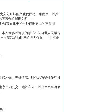
历史文化名城的文化使团将汇集南京，以其
化所蕴含的璀璨文明……
中外城市文化史和中外诗歌史上的重要现
赛】，本次大赛以诗歌的形式不仅向世人展示古
城市文明和雄纳世界的博大心胸——为打造
诗；
自然环保、美好情感、时代风尚等佳作均可
南京市内公交、地铁车内，以及南京各著名
…
主编；