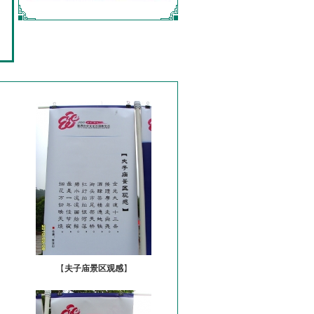
【
夫子庙景区观感
】