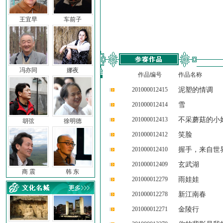
王宜早
车前子
冯亦同
娜夜
作品编号
作品名称
201000012415
泥塑的情调
201000012414
雪
201000012413
不采蘑菇的小
胡弦
徐明德
201000012412
笑脸
201000012410
握手，来自世
201000012409
玄武湖
商 震
韩 东
201000012279
雨娃娃
201000012278
新江南春
201000012271
金陵行