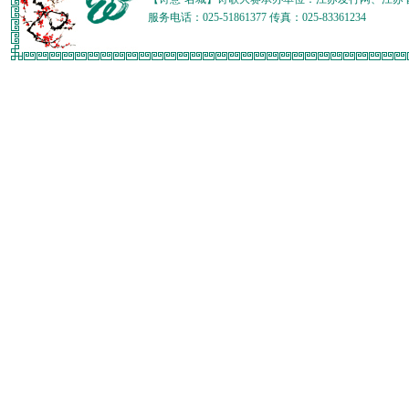
服务电话：025-51861377 传真：025-83361234