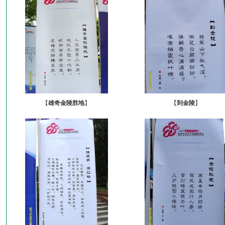
【
雄奇金陵胜地
】
【
到金陵
】