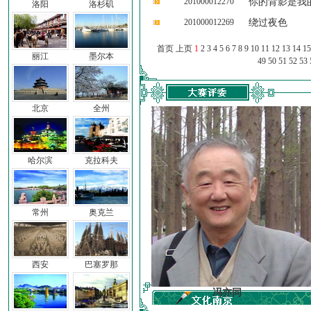
201000012270
你的背影是我
洛阳
洛杉矶
201000012269
绕过夜色
首页 上页
1
2
3
4
5
6
7
8
9
10
11
12
13
14
15
丽江
墨尔本
49
50
51
52
53
北京
全州
哈尔滨
克拉科夫
常州
奥克兰
西安
巴塞罗那
车前子
冯亦同