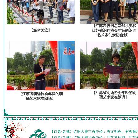
【
江苏发行网总裁邹小晏和
【
媒体关注
】
江苏省朗诵协会年轻的朗诵
艺术家们亲切合影
】
【
江苏省朗诵协会年轻的朗
【
江苏省朗诵协会年轻的朗
诵艺术家在朗诵
】
诵艺术家在朗诵
】
【诗意·名城】诗歌大赛主办单位：省文明办、省教育
【诗意·名城】诗歌大赛承办单位：江苏发行网、江苏