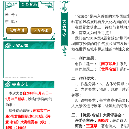
帐 号：
“名城会”是南京首创的大型国际
独有的风格展现自身文化内涵的同
密 码：
在世界文明史上，诗歌与名城向来
象，南京尤为可圈可点！
我们在“2010•第4届名城会”
城南京独特的诗性气质和城市发展
她在世界名城中标志性的“诗性文
一、创作主题
：
创作主题一：【
南京印象
】系列
创作主题二：【
世界名城
】系列
·
诗意名城·获奖名单
·
【诗意·名城】地铁展示作...
二、作品要求
：
1、作品分类：A、古体诗词赋；
·
诗意名城·地铁时间
2、内容要求：清新，典雅，贴近
·
地铁完美呈现【诗意·名城...
本次大赛
自2010年5月26日—
参赛；
·
参赛作品多达5000多首
9月26日截稿，
以稿件到达时间
3、篇幅要求：每首参赛作品限1
·
“诗意·名城”晒诗会
为准：
人文景区进行展示，让流动的诗歌
·
特别通知--致广大诗词爱好...
稿件信函请寄：
南京市广州
三、【诗意•名城】大赛评委会
：
路5号君临国际2栋1803座《诗
评委会主任：
唐晓渡
，著名诗人
意·名城》大赛组委会（收），
评委：
王宜早
，著名诗人、书法
邮编：210008