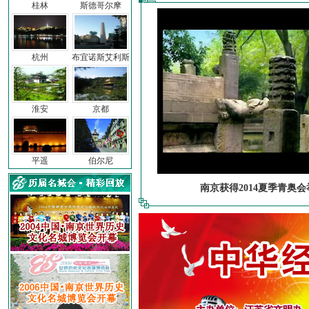
桂林
斯德哥尔摩
杭州
布宜诺斯艾利斯
淮安
京都
平遥
伯尔尼
南京获得2014夏季青奥