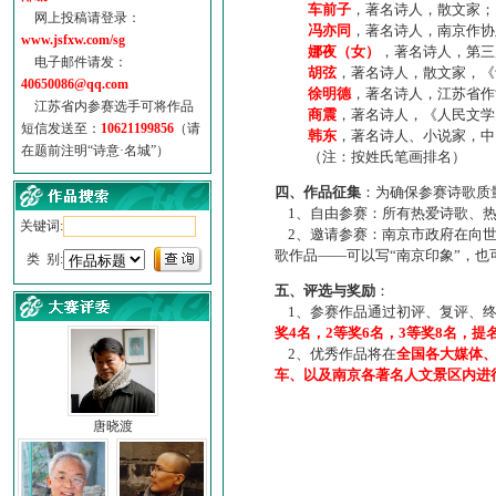
车前子
，著名诗人，散文家；
网上投稿请登录：
冯亦同
，著名诗人，南京作协
www.jsfxw.com/sg
娜夜（女）
，著名诗人，第三
电子邮件请发：
胡弦
，著名诗人，散文家，《诗
40650086@qq.com
徐明德
，著名诗人，江苏省作
江苏省内参赛选手可将作品
商震
，著名诗人，《人民文学
短信发送至：
10621199856
（请
韩东
，著名诗人、小说家，中
在题前注明“诗意·名城”）
（注：按姓氏笔画排名）
四、作品征集
：为确保参赛诗歌质
1、自由参赛：所有热爱诗歌、热
关键词:
2、邀请参赛：南京市政府在向世
歌作品——可以写“南京印象”，
类 别:
五、评选与奖励
：
1、参赛作品通过初评、复评、终
奖4名，2等奖6名，3等奖8名，提
2、优秀作品将在
全国各大媒体
车、以及南京各著名人文景区内进
唐晓渡