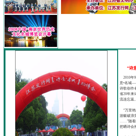
“诗
2010
意•名城—
诗歌创作
省20年
流连忘返
“万里艳
游艇破浪
……”随
把晒诗会