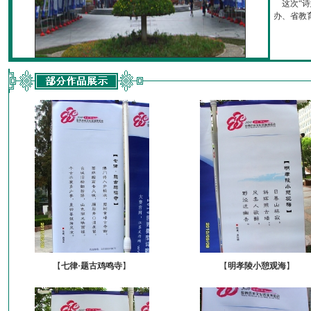
这次“诗
办、省教育厅
【
七律·题古鸡鸣寺
】
【
明孝陵小憩观海
】