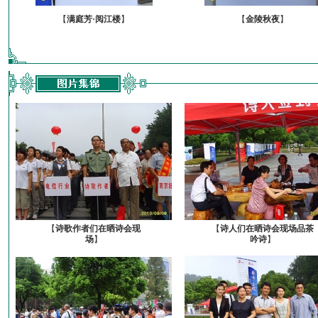
【
满庭芳·阅江楼
】
【
金陵秋夜
】
【
诗歌作者们在晒诗会现
【
诗人们在晒诗会现场品茶
场
】
吟诗
】