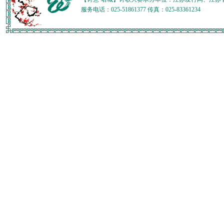
服务电话：025-51861377 传真：025-83361234