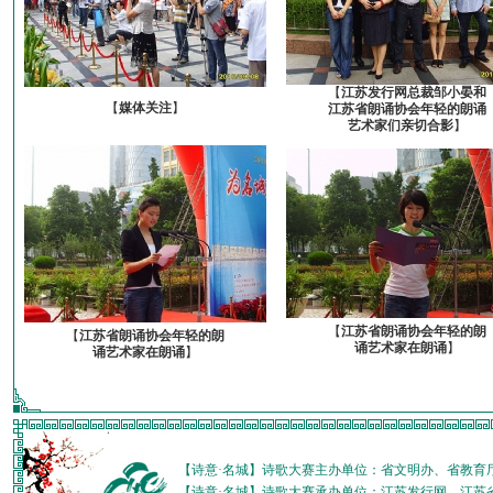
【
江苏发行网总裁邹小晏和
【
媒体关注
】
江苏省朗诵协会年轻的朗诵
艺术家们亲切合影
】
【
江苏省朗诵协会年轻的朗
【
江苏省朗诵协会年轻的朗
诵艺术家在朗诵
】
诵艺术家在朗诵
】
【诗意·名城】诗歌大赛主办单位：省文明办、省教育
【诗意·名城】诗歌大赛承办单位：江苏发行网、江苏