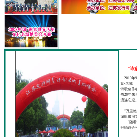
“诗
2010
意•名城—
诗歌创作
省20年
流连忘返
“万里艳
游艇破浪
……”随
把晒诗会