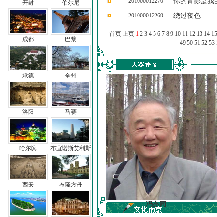
201000012270
你的背影是我
开封
伯尔尼
201000012269
绕过夜色
首页 上页
1
2
3
4
5
6
7
8
9
10
11
12
13
14
15
成都
巴黎
49
50
51
52
53
承德
全州
洛阳
马赛
哈尔滨
布宜诺斯艾利斯
西安
布隆方丹
车前子
冯亦同