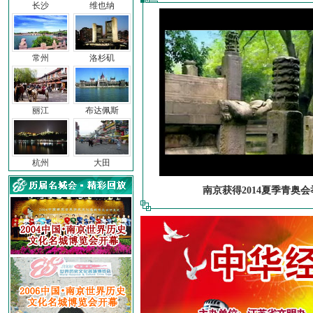
长沙
维也纳
常州
洛杉矶
丽江
布达佩斯
杭州
大田
南京获得2014夏季青奥