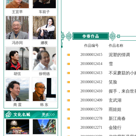
王宜早
车前子
冯亦同
娜夜
作品编号
作品名称
201000012415
泥塑的情调
201000012414
雪
201000012413
不采蘑菇的小
胡弦
徐明德
201000012412
笑脸
201000012410
握手，来自世
201000012409
玄武湖
商 震
韩 东
201000012279
雨娃娃
201000012278
新江南春
201000012271
金陵行