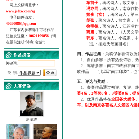
车前子
，著名诗人，散文家；
网上投稿请登录：
冯亦同
，著名诗人，南京作协
www.jsfxw.com/sg
娜夜（女）
，著名诗人，第三
电子邮件请发：
胡弦
，著名诗人，散文家，《诗
40650086@qq.com
徐明德
，著名诗人，江苏省作
江苏省内参赛选手可将作品
商震
，著名诗人，《人民文学
短信发送至：
10621199856
（请
韩东
，著名诗人、小说家，中
在题前注明“诗意·名城”）
（注：按姓氏笔画排名）
四、作品征集
：为确保参赛诗歌质
1、自由参赛：所有热爱诗歌、热
关键词:
2、邀请参赛：南京市政府在向世
歌作品——可以写“南京印象”，
类 别:
五、评选与奖励
：
1、参赛作品通过初评、复评、终
奖4名，2等奖6名，3等奖8名，提
2、优秀作品将在
全国各大媒体
车、以及南京各著名人文景区内进
唐晓渡