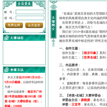
帐 号：
“名城会”是南京首创的大型国际
独有的风格展现自身文化内涵的同
密 码：
在世界文明史上，诗歌与名城向来
象，南京尤为可圈可点！
我们在“2010•第4届名城会”
城南京独特的诗性气质和城市发展
她在世界名城中标志性的“诗性文
一、创作主题
：
创作主题一：【
南京印象
】系列
创作主题二：【
世界名城
】系列
·
诗意名城·获奖名单
二、作品要求
：
·
【诗意·名城】地铁展示作...
1、作品分类：A、古体诗词赋；
·
诗意名城·地铁时间
2、内容要求：清新，典雅，贴近
·
地铁完美呈现【诗意·名城...
本次大赛
自2010年5月26日—
参赛；
·
参赛作品多达5000多首
9月26日截稿，
以稿件到达时间
3、篇幅要求：每首参赛作品限1
·
“诗意·名城”晒诗会
为准：
人文景区进行展示，让流动的诗歌
·
特别通知--致广大诗词爱好...
稿件信函请寄：
南京市广州
三、【诗意•名城】大赛评委会
：
路5号君临国际2栋1803座《诗
评委会主任：
唐晓渡
，著名诗人
意·名城》大赛组委会（收），
评委：
王宜早
，著名诗人、书法
邮编：210008