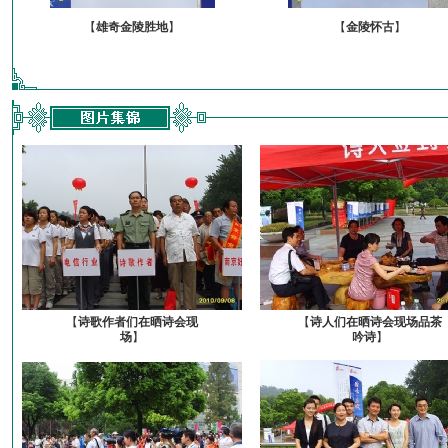
【
雄奇金陵胜地
】
【
金陵怀古
】
【
诗歌作者们在晒诗会现
【
诗人们在晒诗会现场品茶
场
】
吟诗
】