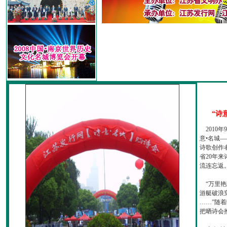
“诗
2010
意•名城—
诗歌创作
省20年
流连忘返
“万里艳
游艇破浪
……”随
把晒诗会