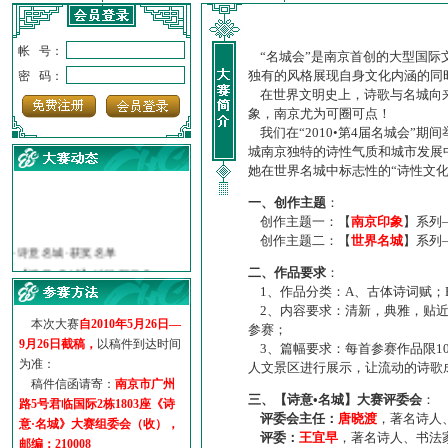
帐 号：
“名城会”是南京首创的大型国际
独有的风格展现自身文化内涵的同
密 码：
在世界文明史上，诗歌与名城向来
象，南京尤为可圈可点！
我们在“2010•第4届名城会”
城南京独特的诗性气质和城市发展
她在世界名城中标志性的“诗性文
一、创作主题
：
创作主题一：【
南京印象
】系列
·
诗意名城·获奖名单
创作主题二：【
世界名城
】系列
·
【诗意·名城】地铁展示作...
·
诗意名城·地铁时间
二、作品要求
：
1、作品分类：A、古体诗词赋；
·
地铁完美呈现【诗意·名城...
2、内容要求：清新，典雅，贴近
·
参赛作品多达5000多首
本次大赛
自2010年5月26日—
参赛；
·
“诗意·名城”晒诗会
9月26日截稿，
以稿件到达时间
3、篇幅要求：每首参赛作品限1
·
特别通知--致广大诗词爱好...
为准：
人文景区进行展示，让流动的诗歌
稿件信函请寄：
南京市广州
三、【诗意•名城】大赛评委会
：
路5号君临国际2栋1803座《诗
评委会主任：
唐晓渡
，著名诗人
意·名城》大赛组委会（收），
评委：
王宜早
，著名诗人、书法
邮编：210008