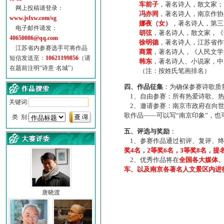
车前子
，著名诗人，散文家；
网上投稿请登录：
冯亦同
，著名诗人，南京作协
www.jsfxw.com/sg
娜夜（女）
，著名诗人，第三
电子邮件请发：
胡弦
，著名诗人，散文家，《诗
40650086@qq.com
徐明德
，著名诗人，江苏省作
江苏省内参赛选手可将作品
商震
，著名诗人，《人民文学
短信发送至：
10621199856
（请
韩东
，著名诗人、小说家，中
在题前注明“诗意·名城”）
（注：按姓氏笔画排名）
四、作品征集
：为确保参赛诗歌质
1、自由参赛：所有热爱诗歌、热
关键词:
2、邀请参赛：南京市政府在向世
歌作品——可以写“南京印象”，
类 别:
五、评选与奖励
：
1、参赛作品通过初评、复评、终
奖4名，2等奖6名，3等奖8名，提
2、优秀作品将在
全国各大媒体
车、以及南京各著名人文景区内进
唐晓渡