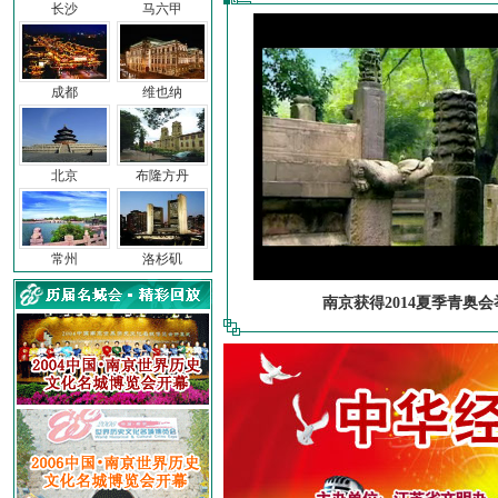
长沙
马六甲
成都
维也纳
北京
布隆方丹
常州
洛杉矶
南京获得2014夏季青奥