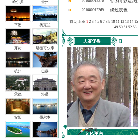
201000012270
你的背影是我
哈尔滨
全州
201000012269
绕过夜色
首页 上页
1
2
3
4
5
6
7
8
9
10
11
12
13
14
15
平遥
奥克兰
49
50
51
52
53
开封
斯德哥尔摩
杭州
巴黎
承德
洛桑
安阳
墨尔本
子
冯亦同