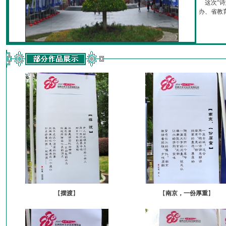
这次“诗
办、省教育厅
【
摆渡
】
【
南京，一份厚重
】