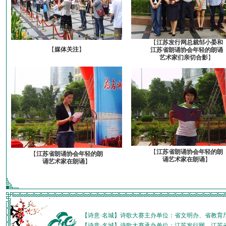
【
江苏发行网总裁邹小晏和
【
媒体关注
】
江苏省朗诵协会年轻的朗诵
艺术家们亲切合影
】
【
江苏省朗诵协会年轻的朗
【
江苏省朗诵协会年轻的朗
诵艺术家在朗诵
】
诵艺术家在朗诵
】
【诗意·名城】诗歌大赛主办单位：省文明办、省教育
【诗意·名城】诗歌大赛承办单位：江苏发行网、江苏