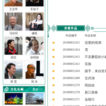
王宜早
车前子
冯亦同
娜夜
作品编号
作品名称
201000012415
泥塑的情调
201000012414
雪
201000012413
不采蘑菇的小
胡弦
徐明德
201000012412
笑脸
201000012410
握手，来自世
201000012409
玄武湖
商 震
韩 东
201000012279
雨娃娃
201000012278
新江南春
201000012271
金陵行