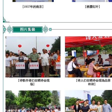
【
1937年的南京
】
【
栖霞红叶
】
【
诗歌作者们在晒诗会现
【
诗人们在晒诗会现场品茶
场
】
吟诗
】