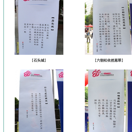
【
石头城
】
【
六朝松依然葱翠
】