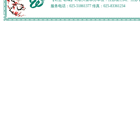
服务电话：025-51861377 传真：025-83361234