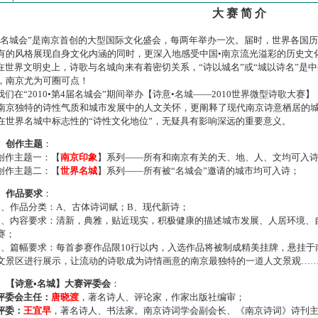
大 赛 简 介
名城会”是南京首创的大型国际文化盛会，每两年举办一次。届时，世界各国
有的风格展现自身文化内涵的同时，更深入地感受中国•南京流光溢彩的历史文
世界文明史上，诗歌与名城向来有着密切关系，“诗以城名”或“城以诗名”是
，南京尤为可圈可点！
们在“2010•第4届名城会”期间举办【诗意•名城——2010世界微型诗歌大
南京独特的诗性气质和城市发展中的人文关怀，更阐释了现代南京诗意栖居的
在世界名城中标志性的“诗性文化地位”，无疑具有影响深远的重要意义。
、创作主题
：
作主题一：【
南京印象
】系列——所有和南京有关的天、地、人、文均可入
作主题二：【
世界名城
】系列——所有被“名城会”邀请的城市均可入诗；
、作品要求
：
、作品分类：A、古体诗词赋；B、现代新诗；
、内容要求：清新，典雅，贴近现实，积极健康的描述城市发展、人居环境、
赛；
、篇幅要求：每首参赛作品限10行以内，入选作品将被制成精美挂牌，悬挂于
文景区进行展示，让流动的诗歌成为诗情画意的南京最独特的一道人文景观…
、【诗意•名城】大赛评委会
：
评委会主任：
唐晓渡
，著名诗人、评论家，作家出版社编审；
评委：
王宜早
，著名诗人、书法家。南京诗词学会副会长、《南京诗词》诗刊