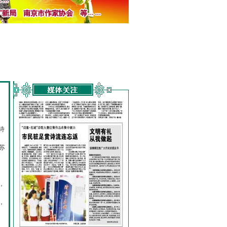
诗
的
苏
，
，
，