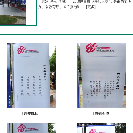
这次“诗意•名城——2010世界微型诗歌大赛”，是由省文明
办、省教育厅、省广播电影......[
更多
]
【
西安碑林
】
【
燕矶夕照
】