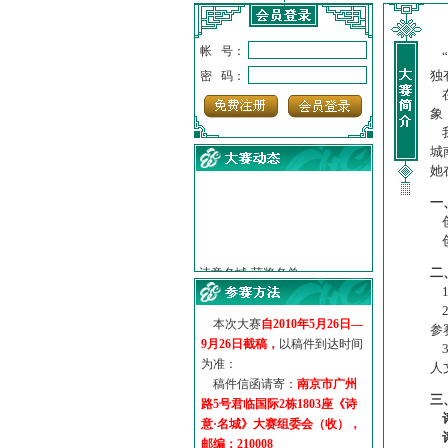
帐 号：
“
独
密 码：
在
象
我
城
她
一
创
·
诗意名城·获奖名单
创
·
【诗意·名城】地铁展示作...
二
·
诗意名城·地铁时间
1
·
地铁完美呈现【诗意·名城...
2
·
参赛作品多达5000多首
本次大赛
自2010年5月26日—
参
9月26日截稿，
以稿件到达时间
·
“诗意·名城”晒诗会
3
为准：
·
特别通知--致广大诗词爱好...
人
稿件信函请寄：
南京市广州
三
路5号君临国际2栋1803座《诗
意·名城》大赛组委会（收），
邮编：210008