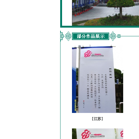
【
江苏
】