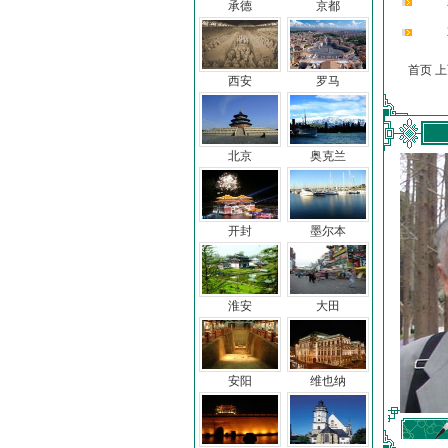
承德
京都
首页 
西安
罗马
北京
奥克兰
开封
墨尔本
淮安
大田
安阳
维也纳
车前子
冯