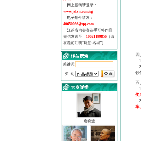
网上投稿请登录：
www.jsfxw.com/sg
电子邮件请发：
40650086@qq.com
江苏省内参赛选手可将作品
短信发送至：
10621199856
（请
在题前注明“诗意·名城”）
（
四
1
关键词:
2
歌
类 别:
五
1
奖
2
车
唐晓渡