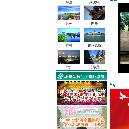
平遥
莱比锡
常州
巴黎
桂林
布达佩斯
郑州
伯尔尼