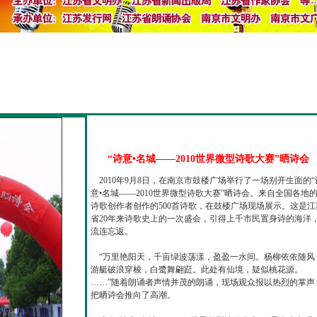
“诗意•名城——2010世界微型诗歌大赛”晒诗会
2010年9月8日，在南京市鼓楼广场举行了一场别开生面的“
意•名城——2010世界微型诗歌大赛”晒诗会。来自全国各地
诗歌创作者创作的500首诗歌，在鼓楼广场现场展示。这是江
省20年来诗歌史上的一次盛会，引得上千市民置身诗的海洋
流连忘返。
“万里艳阳天，千亩绿波荡漾，盈盈一水间。杨柳依依随风
游艇破浪穿梭，白鹭舞翩跹。此处有仙境，疑似桃花源。
……”随着朗诵者声情并茂的朗诵，现场观众报以热烈的掌声
把晒诗会推向了高潮。