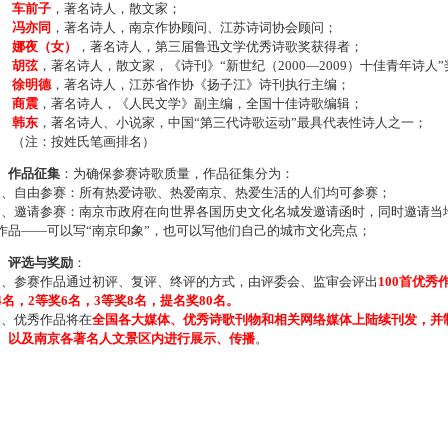
车前子
，著名诗人，散文家；
冯亦同
，著名诗人，南京作协顾问、江苏诗词协会顾问；
娜夜（女）
，著名诗人，第三届鲁迅文学优秀诗歌奖获得者；
胡弦
，著名诗人，散文家，《诗刊》“新世纪（2000—2009）十佳青年诗人
徐明德
，著名诗人，江苏省作协《扬子江》诗刊执行主编；
商震
，著名诗人，《人民文学》副主编，全国十佳诗歌编辑；
韩东
，著名诗人、小说家，中国“第三代诗歌运动”最具代表性诗人之一；
注：按姓氏笔画排名）
、作品征集
：为确保参赛诗歌质量，作品征集分为：
、自由参赛：所有热爱诗歌、热爱南京、热爱生活的人们均可参赛；
、邀请参赛：南京市政府在向世界各国历史文化名城发邀请函时，同时邀请当地
作品——可以写“南京印象”，也可以写他们自己的城市文化亮点；
、评选与奖励
：
、参赛作品通过初评、复评、终评的方式，由评委会、监审会评出
100首优秀
4名，2等奖6名，3等奖8名，提名奖80名。
、优秀作品将在
全国各大媒体、优秀诗歌刊物和相关网络媒体上陆续刊发，并
、以及南京各著名人文景区内进行展示、传播
。