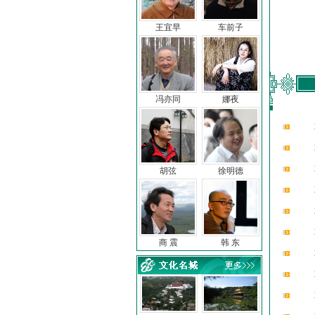
王宜早
车前子
冯亦同
娜夜
胡弦
徐明德
商 震
韩 东