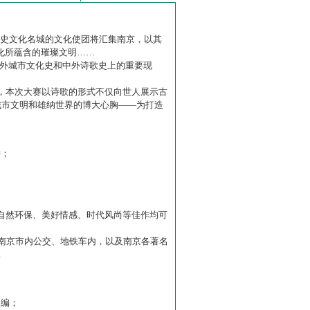
历史文化名城的文化使团将汇集南京，以其
化所蕴含的璀璨文明……
中外城市文化史和中外诗歌史上的重要现
赛】，本次大赛以诗歌的形式不仅向世人展示古
城市文明和雄纳世界的博大心胸——为打造
诗；
自然环保、美好情感、时代风尚等佳作均可
南京市内公交、地铁车内，以及南京各著名
…
主编；