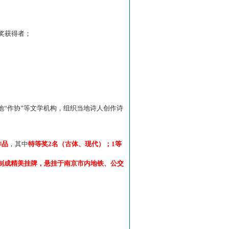
”奖获得者；
“作协”等文学机构，组织当地诗人创作诗
作品
，其中
特等奖2名（古体、现代）；1等
制成精美挂牌，悬挂于南京市内地铁、公交