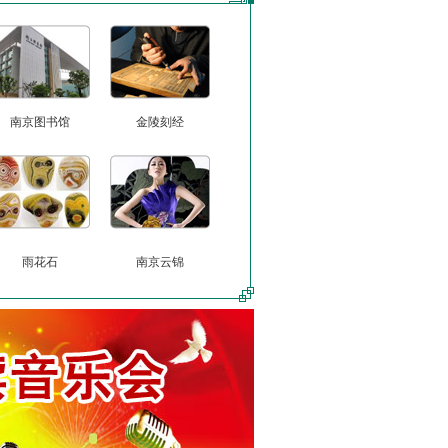
南京图书馆
金陵刻经
雨花石
南京云锦