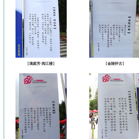
【
满庭芳·阅江楼
】
【
金陵怀古
】