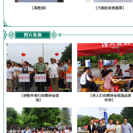
【
莫愁湖
】
【
六朝松依然葱翠
】
【
诗歌作者们在晒诗会现
【
诗人们在晒诗会现场品茶
场
】
吟诗
】