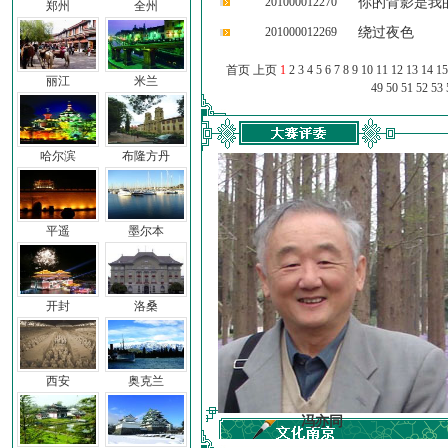
201000012270
你的背影是我
郑州
全州
201000012269
绕过夜色
首页 上页
1
2
3
4
5
6
7
8
9
10
11
12
13
14
15
丽江
米兰
49
50
51
52
53
哈尔滨
布隆方丹
平遥
墨尔本
开封
洛桑
西安
奥克兰
车前子
冯亦同