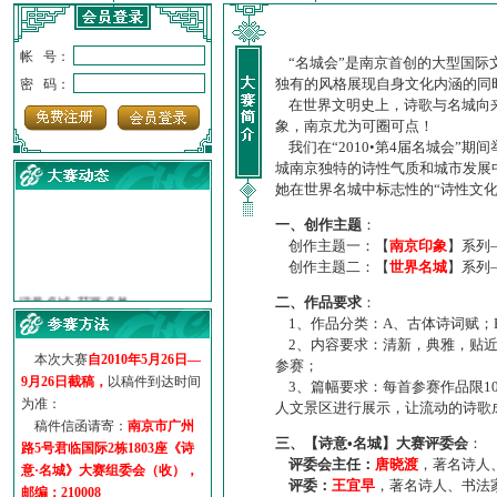
帐 号：
“名城会”是南京首创的大型国际
独有的风格展现自身文化内涵的同
密 码：
在世界文明史上，诗歌与名城向来
象，南京尤为可圈可点！
我们在“2010•第4届名城会”
城南京独特的诗性气质和城市发展
她在世界名城中标志性的“诗性文
一、创作主题
：
创作主题一：【
南京印象
】系列
创作主题二：【
世界名城
】系列
·
诗意名城·获奖名单
二、作品要求
：
·
【诗意·名城】地铁展示作...
1、作品分类：A、古体诗词赋；
·
诗意名城·地铁时间
2、内容要求：清新，典雅，贴近
·
地铁完美呈现【诗意·名城...
本次大赛
自2010年5月26日—
参赛；
·
参赛作品多达5000多首
9月26日截稿，
以稿件到达时间
3、篇幅要求：每首参赛作品限1
·
“诗意·名城”晒诗会
为准：
人文景区进行展示，让流动的诗歌
·
特别通知--致广大诗词爱好...
稿件信函请寄：
南京市广州
三、【诗意•名城】大赛评委会
：
路5号君临国际2栋1803座《诗
评委会主任：
唐晓渡
，著名诗人
意·名城》大赛组委会（收），
评委：
王宜早
，著名诗人、书法
邮编：210008