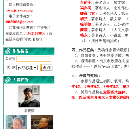
车前子
，著名诗人，散文家；
网上投稿请登录：
冯亦同
，著名诗人，南京作协
www.jsfxw.com/sg
娜夜（女）
，著名诗人，第三
电子邮件请发：
胡弦
，著名诗人，散文家，《诗
40650086@qq.com
徐明德
，著名诗人，江苏省作
江苏省内参赛选手可将作品
商震
，著名诗人，《人民文学
短信发送至：
10621199856
（请
韩东
，著名诗人、小说家，中
在题前注明“诗意·名城”）
（注：按姓氏笔画排名）
四、作品征集
：为确保参赛诗歌质
1、自由参赛：所有热爱诗歌、热
关键词:
2、邀请参赛：南京市政府在向世
歌作品——可以写“南京印象”，
类 别:
五、评选与奖励
：
1、参赛作品通过初评、复评、终
奖4名，2等奖6名，3等奖8名，提
2、优秀作品将在
全国各大媒体
车、以及南京各著名人文景区内进
唐晓渡