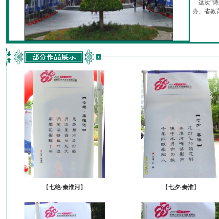
这次“诗
办、省教育厅
【
七绝·秦淮河
】
【
七夕·秦淮
】