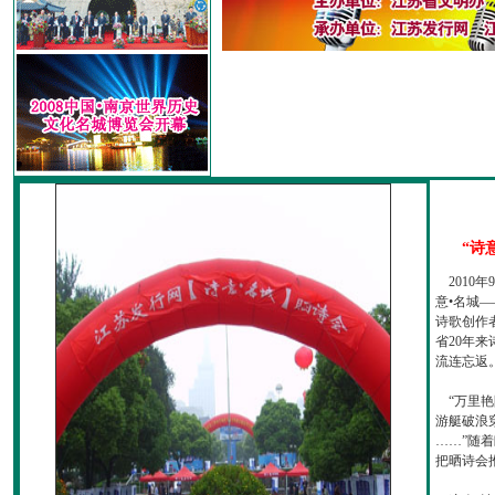
“诗
2010
意•名城—
诗歌创作
省20年
流连忘返
“万里艳
游艇破浪
……”随
把晒诗会