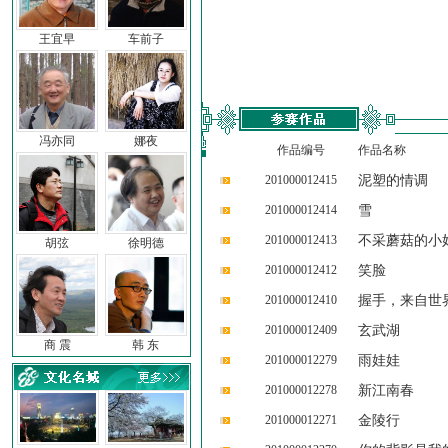
王宜早
车前子
冯亦同
娜夜
作品编号
作品名称
201000012415
泥塑的情调
201000012414
雪
201000012413
不采蘑菇的小
胡弦
徐明德
201000012412
笑脸
201000012410
握手，来自世
201000012409
玄武湖
商 震
韩 东
201000012279
雨娃娃
201000012278
新江南春
201000012271
金陵行