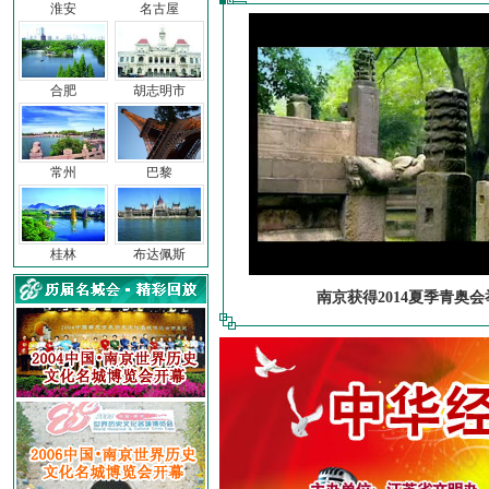
淮安
名古屋
合肥
胡志明市
常州
巴黎
桂林
布达佩斯
南京获得2014夏季青奥