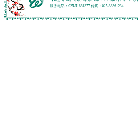
服务电话：025-51861377 传真：025-83361234