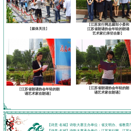
【
江苏发行网总裁邹小晏和
【
媒体关注
】
江苏省朗诵协会年轻的朗诵
艺术家们亲切合影
】
【
江苏省朗诵协会年轻的朗
【
江苏省朗诵协会年轻的朗
诵艺术家在朗诵
】
诵艺术家在朗诵
】
【诗意·名城】诗歌大赛主办单位：省文明办、省教育
【诗意·名城】诗歌大赛承办单位：江苏发行网、江苏