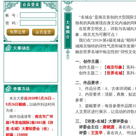
帐 号：
“名城会”是南京首创的大型国际
独有的风格展现自身文化内涵的同
密 码：
在世界文明史上，诗歌与名城向来
象，南京尤为可圈可点！
我们在“2010•第4届名城会”
城南京独特的诗性气质和城市发展
她在世界名城中标志性的“诗性文
一、创作主题
：
创作主题一：【
南京印象
】系列
创作主题二：【
世界名城
】系列
·
诗意名城·获奖名单
二、作品要求
：
·
【诗意·名城】地铁展示作...
1、作品分类：A、古体诗词赋；
·
诗意名城·地铁时间
2、内容要求：清新，典雅，贴近
·
地铁完美呈现【诗意·名城...
本次大赛
自2010年5月26日—
参赛；
·
参赛作品多达5000多首
9月26日截稿，
以稿件到达时间
3、篇幅要求：每首参赛作品限1
·
“诗意·名城”晒诗会
为准：
人文景区进行展示，让流动的诗歌
·
特别通知--致广大诗词爱好...
稿件信函请寄：
南京市广州
三、【诗意•名城】大赛评委会
：
路5号君临国际2栋1803座《诗
评委会主任：
唐晓渡
，著名诗人
意·名城》大赛组委会（收），
评委：
王宜早
，著名诗人、书法
邮编：210008