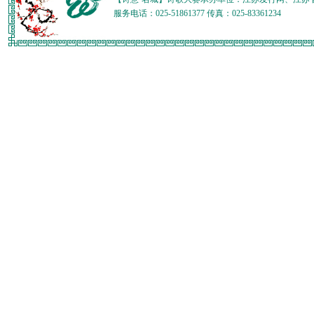
服务电话：025-51861377 传真：025-83361234