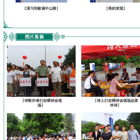
【
演习间歇谒中山陵
】
【
美的发现
】
【
诗歌作者们在晒诗会现
【
诗人们在晒诗会现场品茶
场
】
吟诗
】