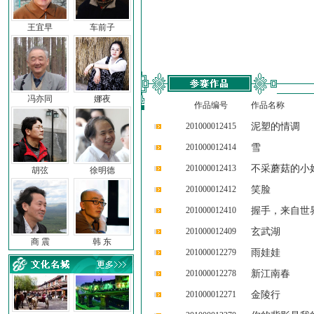
王宜早
车前子
冯亦同
娜夜
作品编号
作品名称
201000012415
泥塑的情调
201000012414
雪
201000012413
不采蘑菇的小
胡弦
徐明德
201000012412
笑脸
201000012410
握手，来自世
201000012409
玄武湖
商 震
韩 东
201000012279
雨娃娃
201000012278
新江南春
201000012271
金陵行