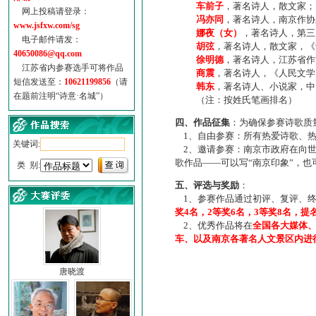
车前子
，著名诗人，散文家；
网上投稿请登录：
冯亦同
，著名诗人，南京作协
www.jsfxw.com/sg
娜夜（女）
，著名诗人，第三
电子邮件请发：
胡弦
，著名诗人，散文家，《诗
40650086@qq.com
徐明德
，著名诗人，江苏省作
江苏省内参赛选手可将作品
商震
，著名诗人，《人民文学
短信发送至：
10621199856
（请
韩东
，著名诗人、小说家，中
在题前注明“诗意·名城”）
（注：按姓氏笔画排名）
四、作品征集
：为确保参赛诗歌质
1、自由参赛：所有热爱诗歌、热
关键词:
2、邀请参赛：南京市政府在向世
歌作品——可以写“南京印象”，
类 别:
五、评选与奖励
：
1、参赛作品通过初评、复评、终
奖4名，2等奖6名，3等奖8名，提
2、优秀作品将在
全国各大媒体
车、以及南京各著名人文景区内进
唐晓渡