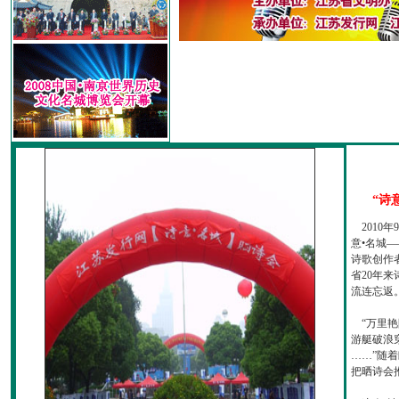
“诗
2010
意•名城—
诗歌创作
省20年
流连忘返
“万里艳
游艇破浪
……”随
把晒诗会