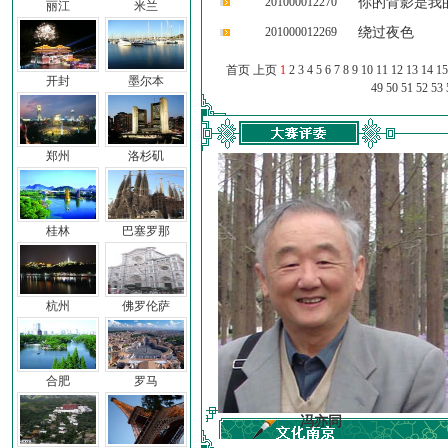
201000012270
你的背影是我
丽江
米兰
201000012269
绕过夜色
首页 上页
1
2
3
4
5
6
7
8
9
10
11
12
13
14
15
开封
墨尔本
49
50
51
52
53
郑州
洛杉矶
桂林
巴塞罗那
杭州
佛罗伦萨
合肥
罗马
车前子
冯亦同