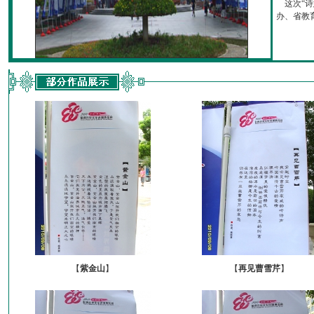
这次“诗
办、省教育厅
【
紫金山
】
【
再见曹雪芹
】