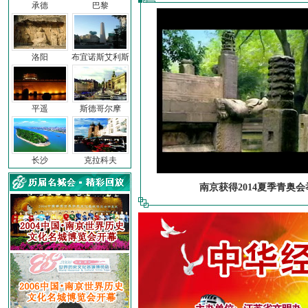
承德
巴黎
洛阳
布宜诺斯艾利斯
平遥
斯德哥尔摩
长沙
克拉科夫
南京获得2014夏季青奥