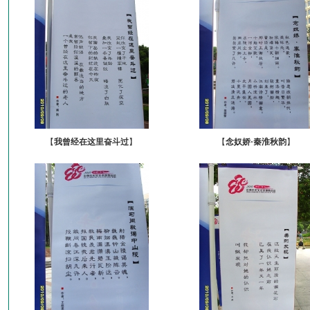
【
我曾经在这里奋斗过
】
【
念奴娇·秦淮秋韵
】