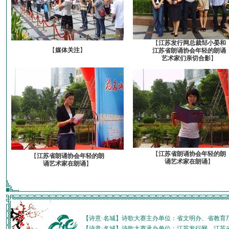
【
江苏发行网总裁邹小晏和
【
媒体关注
】
江苏省朗诵协会年轻的朗诵
艺术家们亲切合影
】
【
江苏省朗诵协会年轻的朗
【
江苏省朗诵协会年轻的朗
诵艺术家在朗诵
】
诵艺术家在朗诵
】
【诗意·名城】诗歌大赛主办单位：省文明办、省教育
【诗意·名城】诗歌大赛承办单位：江苏发行网、江苏