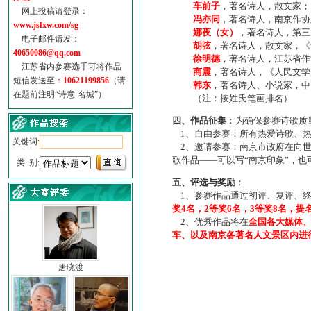
车前子
，著名诗人，散文家；
网上投稿请登录：
冯亦同
，著名诗人，南京作协
www.jsfxw.com/sg
娜夜（女）
，著名诗人，第三
电子邮件请发：
胡弦
，著名诗人，散文家，《诗
40650086@qq.com
徐明德
，著名诗人，江苏省作
江苏省内参赛选手可将作品
商震
，著名诗人，《人民文学
短信发送至：
10621199856
（请
韩东
，著名诗人、小说家，中
在题前注明“诗意·名城”）
（注：按姓氏笔画排名）
四、作品征集
：为确保参赛诗歌质
1、自由参赛：所有热爱诗歌、热
关键词:
2、邀请参赛：南京市政府在向世
歌作品——可以写“南京印象”，
类 别:
五、评选与奖励
：
1、参赛作品通过初评、复评、终
奖4名，2等奖6名，3等奖8名，提
2、优秀作品将在
全国各大媒体
车、以及南京各著名人文景区内进
唐晓渡