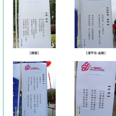
【
摆渡
】
【
清平乐·金陵
】