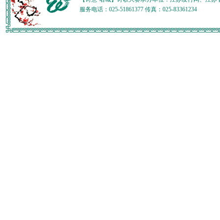
服务电话：025-51861377 传真：025-83361234