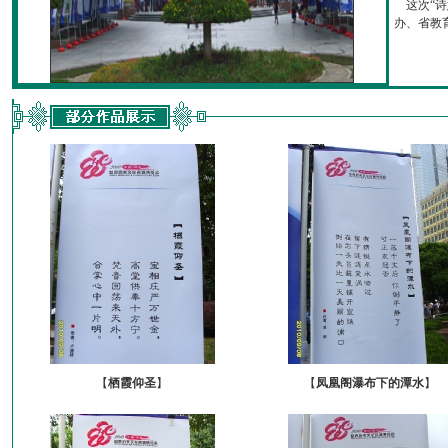
这次“诗
办、省教育厅
【
栖霞仰圣
】
【
凤凰阁瀑布下的潭水
】