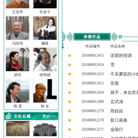
王宜早
车前子
冯亦同
娜夜
作品编号
作品名称
201000012415
泥塑的情调
201000012414
雪
201000012413
不采蘑菇的小
胡弦
徐明德
201000012412
笑脸
201000012410
握手，来自世
201000012409
玄武湖
商 震
韩 东
201000012279
雨娃娃
201000012278
新江南春
201000012271
金陵行