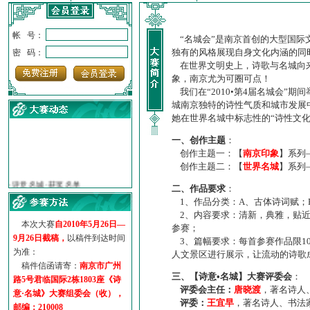
帐 号：
“名城会”是南京首创的大型国际
独有的风格展现自身文化内涵的同
密 码：
在世界文明史上，诗歌与名城向来
象，南京尤为可圈可点！
我们在“2010•第4届名城会”
城南京独特的诗性气质和城市发展
她在世界名城中标志性的“诗性文
一、创作主题
：
创作主题一：【
南京印象
】系列
创作主题二：【
世界名城
】系列
·
诗意名城·获奖名单
·
【诗意·名城】地铁展示作...
二、作品要求
：
·
诗意名城·地铁时间
1、作品分类：A、古体诗词赋；
·
地铁完美呈现【诗意·名城...
2、内容要求：清新，典雅，贴近
本次大赛
自2010年5月26日—
·
参赛作品多达5000多首
参赛；
9月26日截稿，
以稿件到达时间
3、篇幅要求：每首参赛作品限1
·
“诗意·名城”晒诗会
为准：
人文景区进行展示，让流动的诗歌
·
特别通知--致广大诗词爱好...
稿件信函请寄：
南京市广州
三、【诗意•名城】大赛评委会
：
路5号君临国际2栋1803座《诗
评委会主任：
唐晓渡
，著名诗人
意·名城》大赛组委会（收），
评委：
王宜早
，著名诗人、书法
邮编：210008