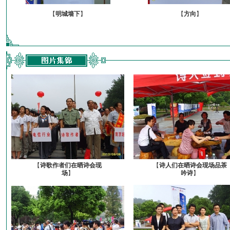
【
明城墙下
】
【
方向
】
【
诗歌作者们在晒诗会现
【
诗人们在晒诗会现场品茶
场
】
吟诗
】