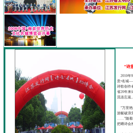
“诗
2010
意•名城—
诗歌创作
省20年
流连忘返
“万里艳
游艇破浪
……”随
把晒诗会