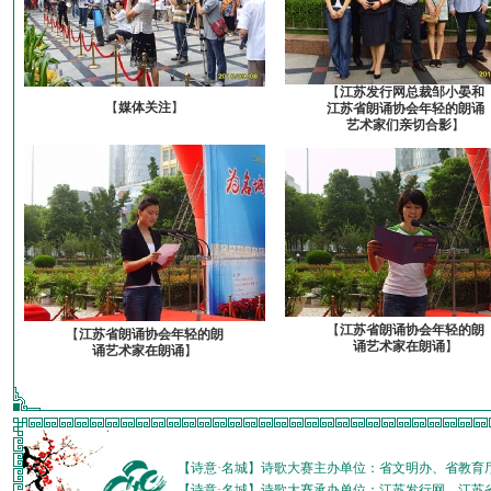
【
江苏发行网总裁邹小晏和
【
媒体关注
】
江苏省朗诵协会年轻的朗诵
艺术家们亲切合影
】
【
江苏省朗诵协会年轻的朗
【
江苏省朗诵协会年轻的朗
诵艺术家在朗诵
】
诵艺术家在朗诵
】
【诗意·名城】诗歌大赛主办单位：省文明办、省教育
【诗意·名城】诗歌大赛承办单位：江苏发行网、江苏