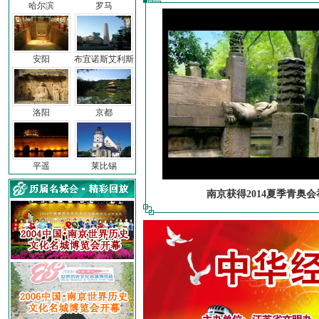
哈尔滨
罗马
安阳
布宜诺斯艾利斯
洛阳
京都
平遥
莱比锡
南京获得2014夏季青奥