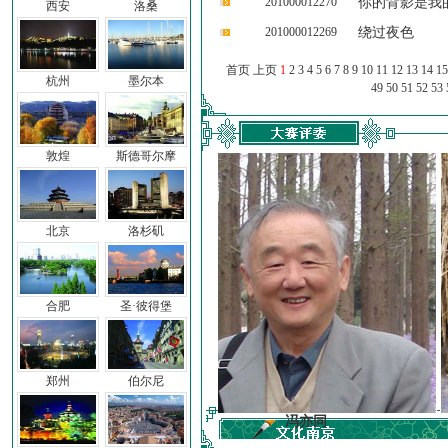
201000012270
你的背影是我
西安
洛桑
201000012269
绕过夜色
首页 上页
1
2
3
4
5
6
7
8
9
10
11
12
13
14
15
杭州
墨尔本
49
50
51
52
53
敦煌
斯德哥尔摩
北京
洛杉矶
合肥
圣·彼得堡
郑州
伯尔尼
前子
冯亦同