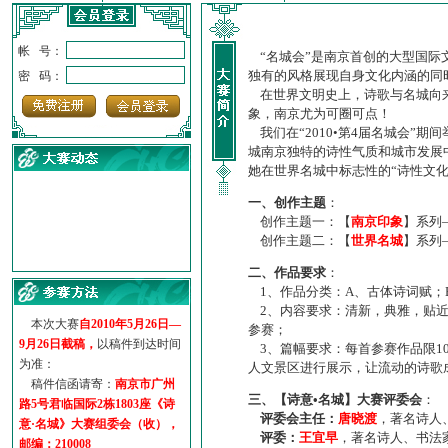
帐 号：
“名城会”是南京首创的大型国际
独有的风格展现自身文化内涵的同
密 码：
在世界文明史上，诗歌与名城向来
象，南京尤为可圈可点！
我们在“2010•第4届名城会”
城南京独特的诗性气质和城市发展
她在世界名城中标志性的“诗性文
一、创作主题
：
创作主题一：【
南京印象
】系列
创作主题二：【
世界名城
】系列
·
诗意名城·获奖名单
二、作品要求
：
·
【诗意·名城】地铁展示作...
1、作品分类：A、古体诗词赋；
·
诗意名城·地铁时间
2、内容要求：清新，典雅，贴近
·
地铁完美呈现【诗意·名城...
本次大赛
自2010年5月26日—
参赛；
·
参赛作品多达5000多首
9月26日截稿，
以稿件到达时间
3、篇幅要求：每首参赛作品限1
·
“诗意·名城”晒诗会
为准：
人文景区进行展示，让流动的诗歌
·
特别通知--致广大诗词爱好...
稿件信函请寄：
南京市广州
三、【诗意•名城】大赛评委会
：
路5号君临国际2栋1803座《诗
评委会主任：
唐晓渡
，著名诗人
意·名城》大赛组委会（收），
评委：
王宜早
，著名诗人、书法
邮编：210008