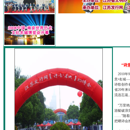
“诗
2010
意•名城—
诗歌创作
省20年
流连忘返
“万里艳
游艇破浪
……”随
把晒诗会