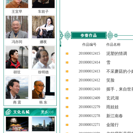
王宜早
车前子
冯亦同
娜夜
作品编号
作品名称
201000012415
泥塑的情调
201000012414
雪
201000012413
不采蘑菇的小
胡弦
徐明德
201000012412
笑脸
201000012410
握手，来自世
201000012409
玄武湖
商 震
韩 东
201000012279
雨娃娃
201000012278
新江南春
201000012271
金陵行