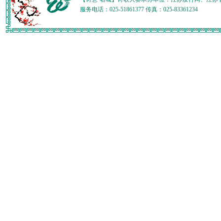
服务电话：025-51861377 传真：025-83361234