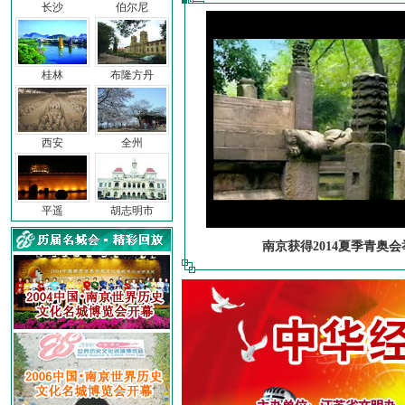
长沙
伯尔尼
桂林
布隆方丹
西安
全州
平遥
胡志明市
南京获得2014夏季青奥