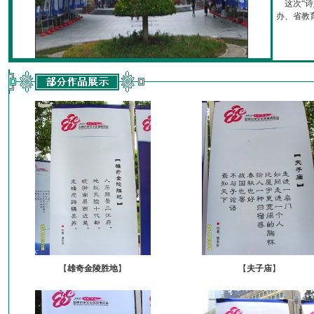
这次“诗
办、省教育厅
【
雄奇金陵胜地
】
【
夫子庙
】