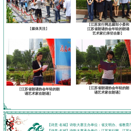
【
江苏发行网总裁邹小晏和
【
媒体关注
】
江苏省朗诵协会年轻的朗诵
艺术家们亲切合影
】
【
江苏省朗诵协会年轻的朗
【
江苏省朗诵协会年轻的朗
诵艺术家在朗诵
】
诵艺术家在朗诵
】
【诗意·名城】诗歌大赛主办单位：省文明办、省教育
【诗意·名城】诗歌大赛承办单位：江苏发行网、江苏