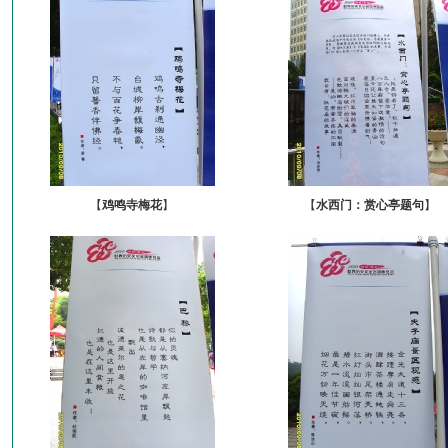
【
鸡鸣寺梅花
】
【
水西门：赏心亭题句
】