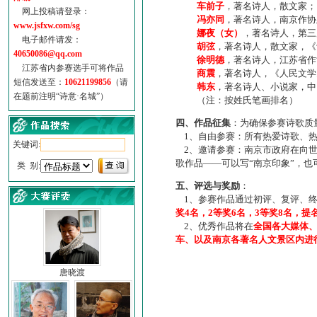
车前子
，著名诗人，散文家；
网上投稿请登录：
冯亦同
，著名诗人，南京作协
www.jsfxw.com/sg
娜夜（女）
，著名诗人，第三
电子邮件请发：
胡弦
，著名诗人，散文家，《诗
40650086@qq.com
徐明德
，著名诗人，江苏省作
江苏省内参赛选手可将作品
商震
，著名诗人，《人民文学
短信发送至：
10621199856
（请
韩东
，著名诗人、小说家，中
在题前注明“诗意·名城”）
（注：按姓氏笔画排名）
四、作品征集
：为确保参赛诗歌质
1、自由参赛：所有热爱诗歌、热
关键词:
2、邀请参赛：南京市政府在向世
歌作品——可以写“南京印象”，
类 别:
五、评选与奖励
：
1、参赛作品通过初评、复评、终
奖4名，2等奖6名，3等奖8名，提
2、优秀作品将在
全国各大媒体
车、以及南京各著名人文景区内进
唐晓渡