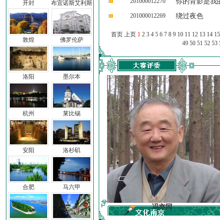
201000012270
你的背影是我
开封
布宜诺斯艾利斯
201000012269
绕过夜色
首页 上页
1
2
3
4
5
6
7
8
9
10
11
12
13
14
15
敦煌
佛罗伦萨
49
50
51
52
53
洛阳
墨尔本
杭州
莱比锡
安阳
洛杉矶
合肥
马六甲
车前子
冯亦同