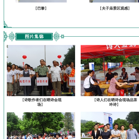
【
巴黎
】
【
夫子庙景区观感
】
【
诗歌作者们在晒诗会现
【
诗人们在晒诗会现场品茶
场
】
吟诗
】