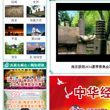
桂林
全州
西安
布隆方丹
平遥
莱比锡
淮安
圣·彼得堡
南京获得2014夏季青奥