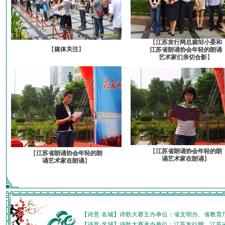
【
江苏发行网总裁邹小晏和
【
媒体关注
】
江苏省朗诵协会年轻的朗诵
艺术家们亲切合影
】
【
江苏省朗诵协会年轻的朗
【
江苏省朗诵协会年轻的朗
诵艺术家在朗诵
】
诵艺术家在朗诵
】
【诗意·名城】诗歌大赛主办单位：省文明办、省教育
【诗意·名城】诗歌大赛承办单位：江苏发行网、江苏