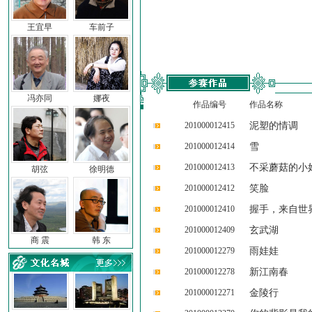
王宜早
车前子
冯亦同
娜夜
作品编号
作品名称
201000012415
泥塑的情调
201000012414
雪
201000012413
不采蘑菇的小
胡弦
徐明德
201000012412
笑脸
201000012410
握手，来自世
201000012409
玄武湖
商 震
韩 东
201000012279
雨娃娃
201000012278
新江南春
201000012271
金陵行