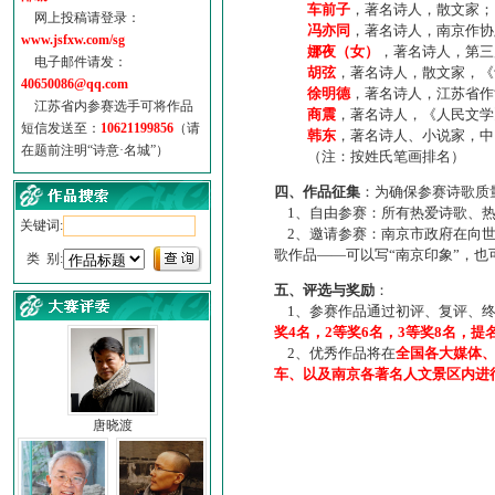
车前子
，著名诗人，散文家；
网上投稿请登录：
冯亦同
，著名诗人，南京作协
www.jsfxw.com/sg
娜夜（女）
，著名诗人，第三
电子邮件请发：
胡弦
，著名诗人，散文家，《诗
40650086@qq.com
徐明德
，著名诗人，江苏省作
江苏省内参赛选手可将作品
商震
，著名诗人，《人民文学
短信发送至：
10621199856
（请
韩东
，著名诗人、小说家，中
在题前注明“诗意·名城”）
（注：按姓氏笔画排名）
四、作品征集
：为确保参赛诗歌质
1、自由参赛：所有热爱诗歌、热
关键词:
2、邀请参赛：南京市政府在向世
歌作品——可以写“南京印象”，
类 别:
五、评选与奖励
：
1、参赛作品通过初评、复评、终
奖4名，2等奖6名，3等奖8名，提
2、优秀作品将在
全国各大媒体
车、以及南京各著名人文景区内进
唐晓渡