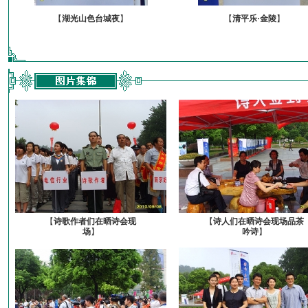
【
湖光山色台城夜
】
【
清平乐·金陵
】
【
诗歌作者们在晒诗会现
【
诗人们在晒诗会现场品茶
场
】
吟诗
】