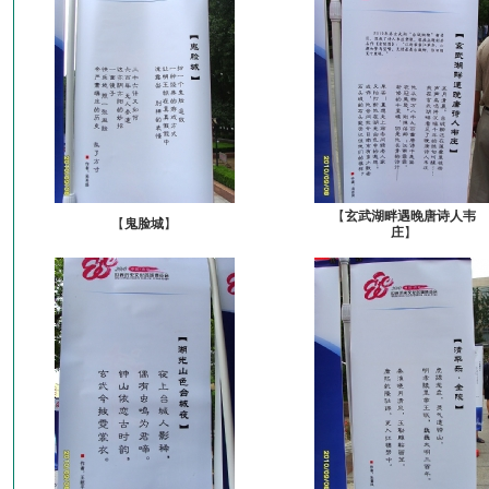
【
玄武湖畔遇晚唐诗人韦
【
鬼脸城
】
庄
】