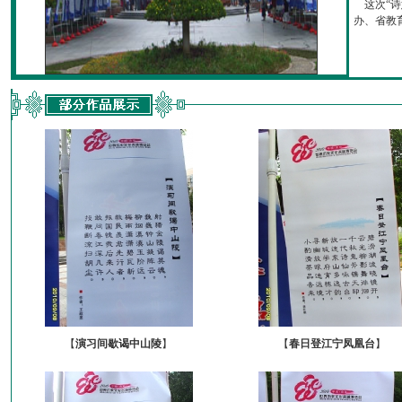
这次“诗
办、省教育厅
【
演习间歇谒中山陵
】
【
春日登江宁凤凰台
】