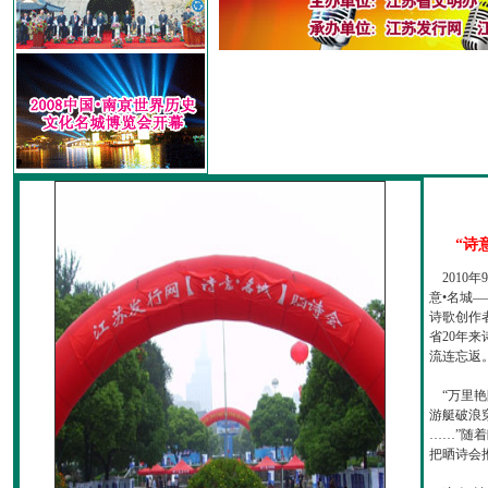
“诗
2010
意•名城—
诗歌创作
省20年
流连忘返
“万里艳
游艇破浪
……”随
把晒诗会