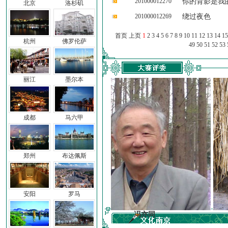
201000012270
你的背影是我
北京
洛杉矶
201000012269
绕过夜色
首页 上页
1
2
3
4
5
6
7
8
9
10
11
12
13
14
15
杭州
佛罗伦萨
49
50
51
52
53
丽江
墨尔本
成都
马六甲
郑州
布达佩斯
安阳
罗马
冯亦同