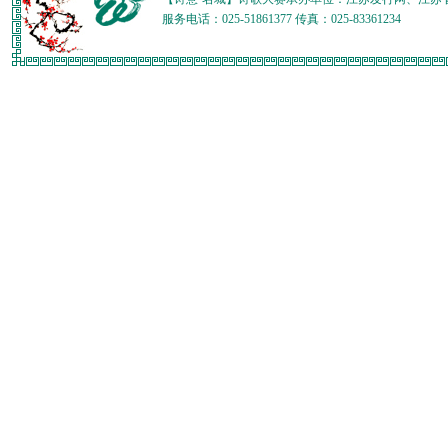
服务电话：025-51861377 传真：025-83361234