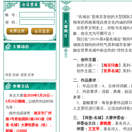
帐 号：
“名城会”是南京首创的大型国际
独有的风格展现自身文化内涵的同
密 码：
在世界文明史上，诗歌与名城向来
象，南京尤为可圈可点！
我们在“2010•第4届名城会”
城南京独特的诗性气质和城市发展
她在世界名城中标志性的“诗性文
一、创作主题
：
创作主题一：【
南京印象
】系列
·
诗意名城·获奖名单
创作主题二：【
世界名城
】系列
·
【诗意·名城】地铁展示作...
二、作品要求
：
·
诗意名城·地铁时间
1、作品分类：A、古体诗词赋；
·
地铁完美呈现【诗意·名城...
2、内容要求：清新，典雅，贴近
·
参赛作品多达5000多首
本次大赛
自2010年5月26日—
参赛；
·
“诗意·名城”晒诗会
9月26日截稿，
以稿件到达时间
3、篇幅要求：每首参赛作品限1
·
特别通知--致广大诗词爱好...
为准：
人文景区进行展示，让流动的诗歌
稿件信函请寄：
南京市广州
三、【诗意•名城】大赛评委会
：
路5号君临国际2栋1803座《诗
评委会主任：
唐晓渡
，著名诗人
意·名城》大赛组委会（收），
评委：
王宜早
，著名诗人、书法
邮编：210008