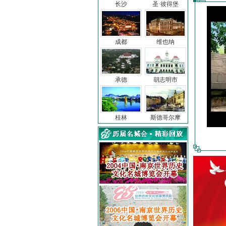
长沙
圣·彼得堡
成都
维也纳
承德
胡志明市
桂林
斯德哥尔摩