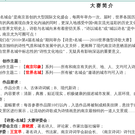
大 赛 简 介
名城会”是南京首创的大型国际文化盛会，每两年举办一次。届时，世界各国
有的风格展现自身文化内涵的同时，更深入地感受中国•南京流光溢彩的历史文
世界文明史上，诗歌与名城向来有着密切关系，“诗以城名”或“城以诗名”是
，南京尤为可圈可点！
们在“2010•第4届名城会”期间举办【诗意•名城——2010世界微型诗歌大
南京独特的诗性气质和城市发展中的人文关怀，更阐释了现代南京诗意栖居的
在世界名城中标志性的“诗性文化地位”，无疑具有影响深远的重要意义。
、创作主题
：
作主题一：【
南京印象
】系列——所有和南京有关的天、地、人、文均可入
作主题二：【
世界名城
】系列——所有被“名城会”邀请的城市均可入诗；
、作品要求
：
、作品分类：A、古体诗词赋；B、现代新诗；
、内容要求：清新，典雅，贴近现实，积极健康的描述城市发展、人居环境、
赛；
、篇幅要求：每首参赛作品限10行以内，入选作品将被制成精美挂牌，悬挂于
文景区进行展示，让流动的诗歌成为诗情画意的南京最独特的一道人文景观…
、【诗意•名城】大赛评委会
：
评委会主任：
唐晓渡
，著名诗人、评论家，作家出版社编审；
评委：
王宜早
，著名诗人、书法家。南京诗词学会副会长、《南京诗词》诗刊