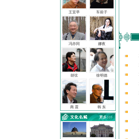
王宜早
车前子
冯亦同
娜夜
胡弦
徐明德
商 震
韩 东