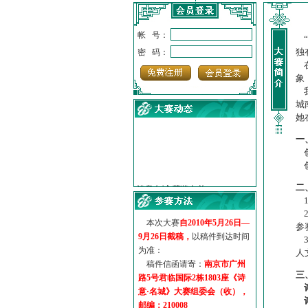
帐 号：
“
独
密 码：
在
象
我
城
她
一
创
创
·
诗意名城·获奖名单
·
【诗意·名城】地铁展示作...
二
·
诗意名城·地铁时间
1
·
地铁完美呈现【诗意·名城...
2
本次大赛
自2010年5月26日—
·
参赛作品多达5000多首
参
9月26日截稿，
以稿件到达时间
·
“诗意·名城”晒诗会
3
为准：
人
·
特别通知--致广大诗词爱好...
稿件信函请寄：
南京市广州
三
路5号君临国际2栋1803座《诗
意·名城》大赛组委会（收），
邮编：210008