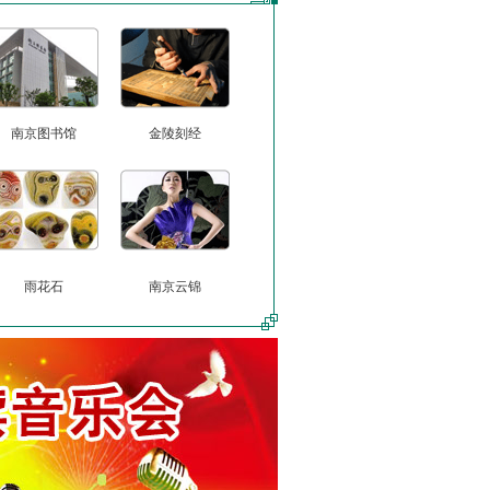
南京图书馆
金陵刻经
雨花石
南京云锦