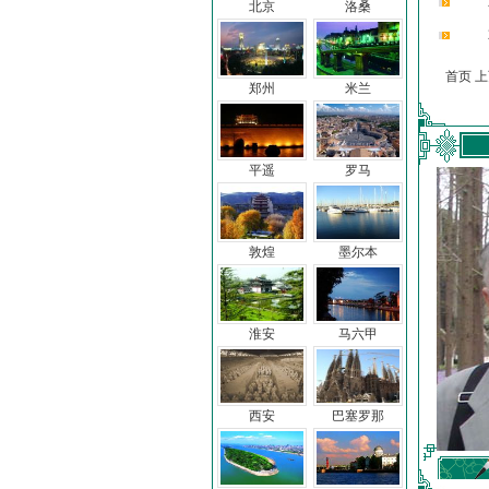
北京
洛桑
首页 
郑州
米兰
平遥
罗马
敦煌
墨尔本
淮安
马六甲
西安
巴塞罗那
车前子
冯