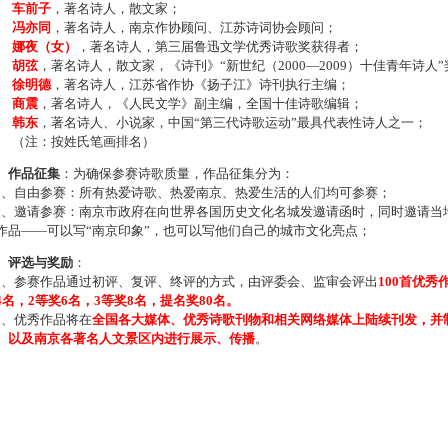
车前子
，著名诗人，散文家；
冯亦同
，著名诗人，南京作协顾问、江苏诗词协会顾问；
娜夜（女）
，著名诗人，第三届鲁迅文学优秀诗歌奖获得者；
胡弦
，著名诗人，散文家，《诗刊》“新世纪（2000—2009）十佳青年诗人
徐明德
，著名诗人，江苏省作协《扬子江》诗刊执行主编；
商震
，著名诗人，《人民文学》副主编，全国十佳诗歌编辑；
韩东
，著名诗人、小说家，中国“第三代诗歌运动”最具代表性诗人之一；
注：按姓氏笔画排名）
、作品征集
：为确保参赛诗歌质量，作品征集分为：
、自由参赛：所有热爱诗歌、热爱南京、热爱生活的人们均可参赛；
、邀请参赛：南京市政府在向世界各国历史文化名城发邀请函时，同时邀请当地
作品——可以写“南京印象”，也可以写他们自己的城市文化亮点；
、评选与奖励
：
、参赛作品通过初评、复评、终评的方式，由评委会、监审会评出
100首优秀
4名，2等奖6名，3等奖8名，提名奖80名。
、优秀作品将在
全国各大媒体、优秀诗歌刊物和相关网络媒体上陆续刊发，并
、以及南京各著名人文景区内进行展示、传播
。