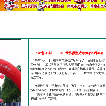
“诗意•名城——2010世界微型诗歌大赛”晒诗会
2010年9月8日，在南京市鼓楼广场举行了一场别开生面的“
意•名城——2010世界微型诗歌大赛”晒诗会。来自全国各地
诗歌创作者创作的500首诗歌，在鼓楼广场现场展示。这是江
省20年来诗歌史上的一次盛会，引得上千市民置身诗的海洋
流连忘返。
“万里艳阳天，千亩绿波荡漾，盈盈一水间。杨柳依依随风
游艇破浪穿梭，白鹭舞翩跹。此处有仙境，疑似桃花源。
……”随着朗诵者声情并茂的朗诵，现场观众报以热烈的掌声
把晒诗会推向了高潮。