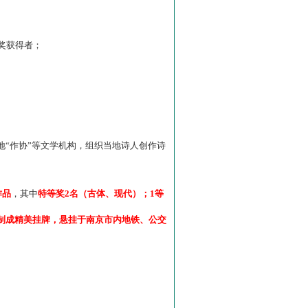
”奖获得者；
“作协”等文学机构，组织当地诗人创作诗
作品
，其中
特等奖2名（古体、现代）；1等
制成精美挂牌，悬挂于南京市内地铁、公交