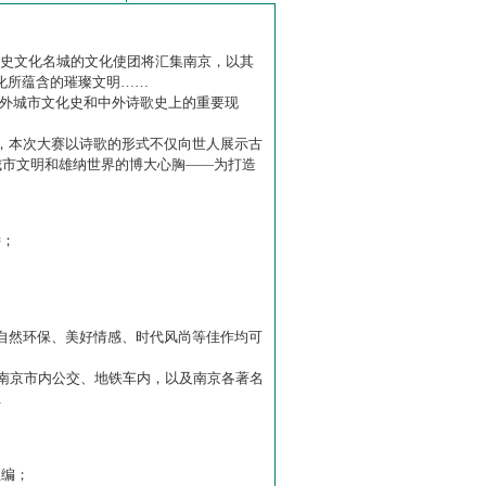
历史文化名城的文化使团将汇集南京，以其
化所蕴含的璀璨文明……
中外城市文化史和中外诗歌史上的重要现
赛】，本次大赛以诗歌的形式不仅向世人展示古
城市文明和雄纳世界的博大心胸——为打造
诗；
自然环保、美好情感、时代风尚等佳作均可
南京市内公交、地铁车内，以及南京各著名
…
主编；