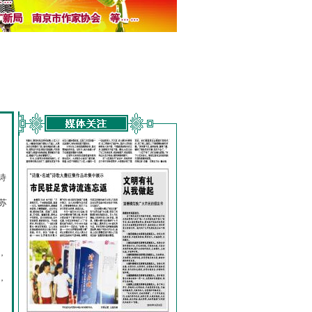
诗
的
苏
，
，
，