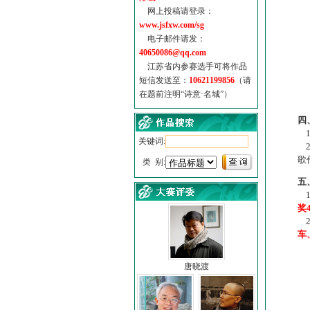
网上投稿请登录：
www.jsfxw.com/sg
电子邮件请发：
40650086@qq.com
江苏省内参赛选手可将作品
短信发送至：
10621199856
（请
在题前注明“诗意·名城”）
（
四
1
关键词:
2
歌
类 别:
五
1
奖
2
车
唐晓渡