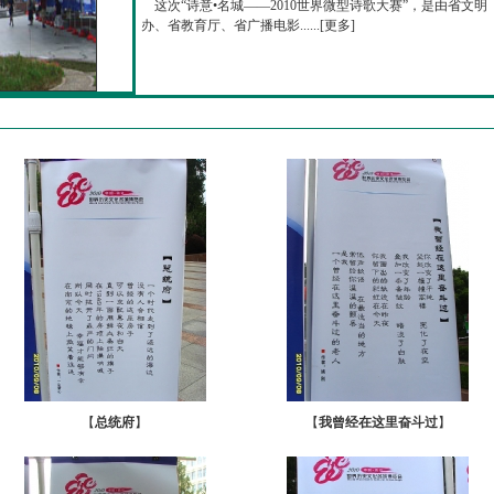
这次“诗意•名城——2010世界微型诗歌大赛”，是由省文明
办、省教育厅、省广播电影......[
更多
]
【
总统府
】
【
我曾经在这里奋斗过
】