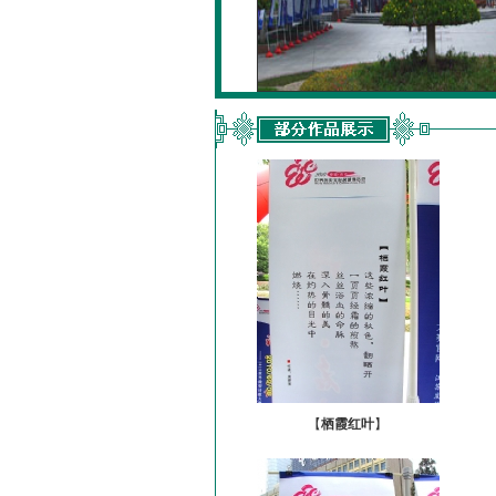
【
栖霞红叶
】