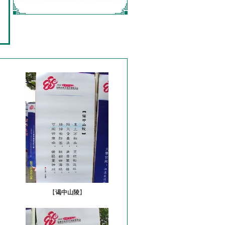
【
谒中山陵
】