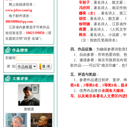
车前子
，著名诗人，散文家；
网上投稿请登录：
冯亦同
，著名诗人，南京作协
www.jsfxw.com/sg
娜夜（女）
，著名诗人，第三
电子邮件请发：
胡弦
，著名诗人，散文家，《诗
40650086@qq.com
徐明德
，著名诗人，江苏省作
江苏省内参赛选手可将作品
商震
，著名诗人，《人民文学
短信发送至：
10621199856
（请
韩东
，著名诗人、小说家，中
在题前注明“诗意·名城”）
（注：按姓氏笔画排名）
四、作品征集
：为确保参赛诗歌质
1、自由参赛：所有热爱诗歌、热
关键词:
2、邀请参赛：南京市政府在向世
歌作品——可以写“南京印象”，
类 别:
五、评选与奖励
：
1、参赛作品通过初评、复评、终
奖4名，2等奖6名，3等奖8名，提
2、优秀作品将在
全国各大媒体
车、以及南京各著名人文景区内进
唐晓渡