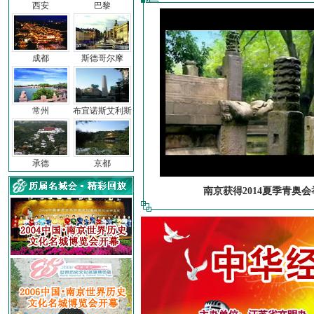
西安
巴黎
成都
斯德哥尔摩
常州
布宜诺斯艾利斯
承德
京都
南京获得2014夏季青奥