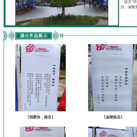
这次“诗
办、省教育厅
【
我爱你，南京
】
【
金陵饭店
】