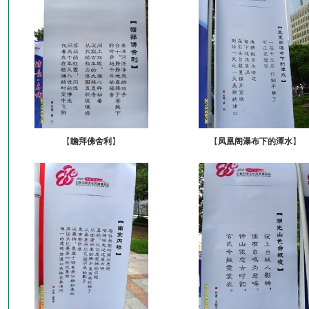
【
瞻拜佛舍利
】
【
凤凰阁瀑布下的潭水
】