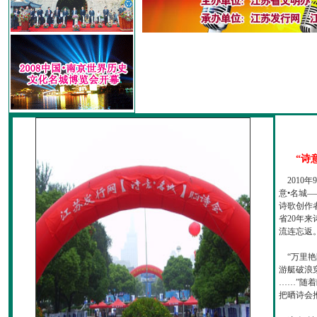
“诗
2010
意•名城—
诗歌创作
省20年
流连忘返
“万里艳
游艇破浪
……”随
把晒诗会