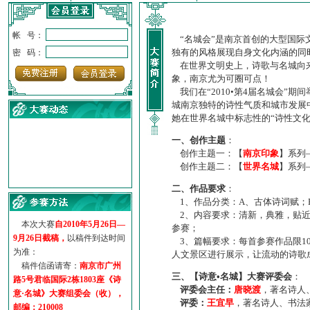
帐 号：
“名城会”是南京首创的大型国际
独有的风格展现自身文化内涵的同
密 码：
在世界文明史上，诗歌与名城向来
象，南京尤为可圈可点！
我们在“2010•第4届名城会”
城南京独特的诗性气质和城市发展
她在世界名城中标志性的“诗性文
一、创作主题
：
创作主题一：【
南京印象
】系列
创作主题二：【
世界名城
】系列
·
诗意名城·获奖名单
二、作品要求
：
·
【诗意·名城】地铁展示作...
1、作品分类：A、古体诗词赋；
·
诗意名城·地铁时间
2、内容要求：清新，典雅，贴近
·
地铁完美呈现【诗意·名城...
本次大赛
自2010年5月26日—
参赛；
·
参赛作品多达5000多首
9月26日截稿，
以稿件到达时间
3、篇幅要求：每首参赛作品限1
·
“诗意·名城”晒诗会
为准：
人文景区进行展示，让流动的诗歌
·
特别通知--致广大诗词爱好...
稿件信函请寄：
南京市广州
三、【诗意•名城】大赛评委会
：
路5号君临国际2栋1803座《诗
评委会主任：
唐晓渡
，著名诗人
意·名城》大赛组委会（收），
评委：
王宜早
，著名诗人、书法
邮编：210008