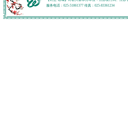
服务电话：025-51861377 传真：025-83361234