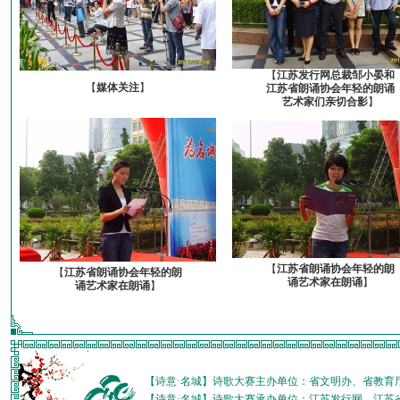
【
江苏发行网总裁邹小晏和
【
媒体关注
】
江苏省朗诵协会年轻的朗诵
艺术家们亲切合影
】
【
江苏省朗诵协会年轻的朗
【
江苏省朗诵协会年轻的朗
诵艺术家在朗诵
】
诵艺术家在朗诵
】
【诗意·名城】诗歌大赛主办单位：省文明办、省教育
【诗意·名城】诗歌大赛承办单位：江苏发行网、江苏