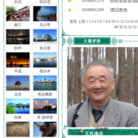
201000012270
你的背影是我
长沙
伯尔尼
201000012269
绕过夜色
首页 上页
1
2
3
4
5
6
7
8
9
10
11
12
13
14
15
丽江
马六甲
49
50
51
52
53
杭州
名古屋
平遥
墨尔本
北京
布达佩斯
桂林
圣·彼得堡
车前子
冯亦同