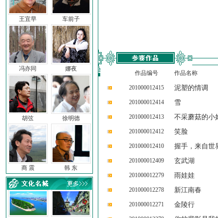
王宜早
车前子
冯亦同
娜夜
作品编号
作品名称
201000012415
泥塑的情调
201000012414
雪
201000012413
不采蘑菇的小
胡弦
徐明德
201000012412
笑脸
201000012410
握手，来自世
201000012409
玄武湖
商 震
韩 东
201000012279
雨娃娃
201000012278
新江南春
201000012271
金陵行