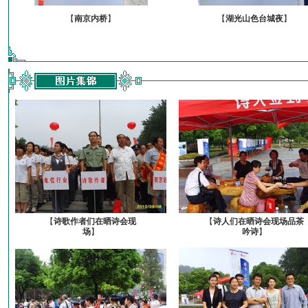
【
南京内桥
】
【
湖光山色台城夜
】
【
诗歌作者们在晒诗会现
【
诗人们在晒诗会现场品茶
场
】
吟诗
】