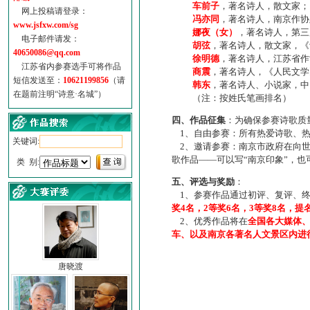
车前子
，著名诗人，散文家；
网上投稿请登录：
冯亦同
，著名诗人，南京作协
www.jsfxw.com/sg
娜夜（女）
，著名诗人，第三
电子邮件请发：
胡弦
，著名诗人，散文家，《诗
40650086@qq.com
徐明德
，著名诗人，江苏省作
江苏省内参赛选手可将作品
商震
，著名诗人，《人民文学
短信发送至：
10621199856
（请
韩东
，著名诗人、小说家，中
在题前注明“诗意·名城”）
（注：按姓氏笔画排名）
四、作品征集
：为确保参赛诗歌质
1、自由参赛：所有热爱诗歌、热
关键词:
2、邀请参赛：南京市政府在向世
歌作品——可以写“南京印象”，
类 别:
五、评选与奖励
：
1、参赛作品通过初评、复评、终
奖4名，2等奖6名，3等奖8名，提
2、优秀作品将在
全国各大媒体
车、以及南京各著名人文景区内进
唐晓渡