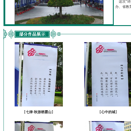
这次“诗
办、省教育厅
【
七律·秋游栖霞山
】
【
心中的城
】