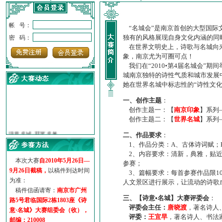
帐 号：
“名城会”是南京首创的大型国际
独有的风格展现自身文化内涵的同
密 码：
在世界文明史上，诗歌与名城向来
象，南京尤为可圈可点！
我们在“2010•第4届名城会”
城南京独特的诗性气质和城市发展
她在世界名城中标志性的“诗性文
一、创作主题
：
创作主题一：【
南京印象
】系列
创作主题二：【
世界名城
】系列
·
诗意名城·获奖名单
·
【诗意·名城】地铁展示作...
二、作品要求
：
·
诗意名城·地铁时间
1、作品分类：A、古体诗词赋；
·
地铁完美呈现【诗意·名城...
2、内容要求：清新，典雅，贴近
本次大赛
自2010年5月26日—
参赛；
·
参赛作品多达5000多首
9月26日截稿，
以稿件到达时间
3、篇幅要求：每首参赛作品限1
·
“诗意·名城”晒诗会
为准：
人文景区进行展示，让流动的诗歌
·
特别通知--致广大诗词爱好...
稿件信函请寄：
南京市广州
三、【诗意•名城】大赛评委会
：
路5号君临国际2栋1803座《诗
评委会主任：
唐晓渡
，著名诗人
意·名城》大赛组委会（收），
评委：
王宜早
，著名诗人、书法
邮编：210008