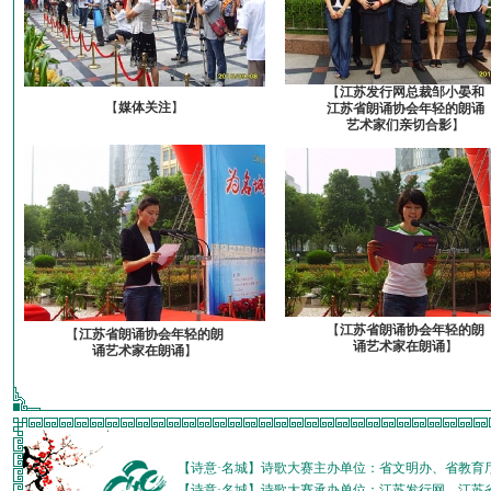
【
江苏发行网总裁邹小晏和
【
媒体关注
】
江苏省朗诵协会年轻的朗诵
艺术家们亲切合影
】
【
江苏省朗诵协会年轻的朗
【
江苏省朗诵协会年轻的朗
诵艺术家在朗诵
】
诵艺术家在朗诵
】
【诗意·名城】诗歌大赛主办单位：省文明办、省教育
【诗意·名城】诗歌大赛承办单位：江苏发行网、江苏