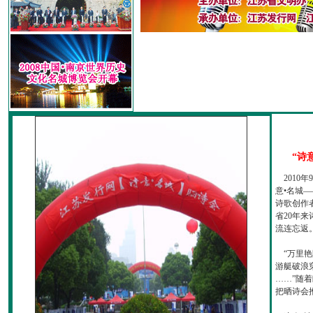
“诗
2010
意•名城—
诗歌创作
省20年
流连忘返
“万里艳
游艇破浪
……”随
把晒诗会