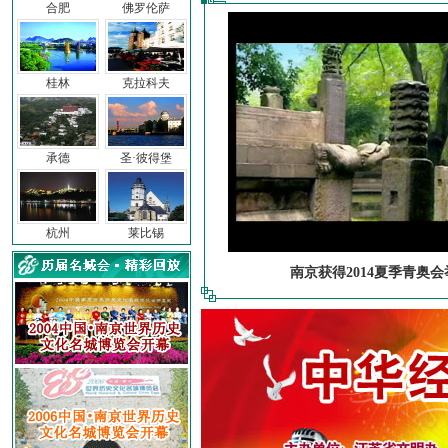
合肥
佛罗伦萨
桂林
克拉科夫
承德
圣·彼得堡
杭州
莱比锡
南京获得2014夏季青奥