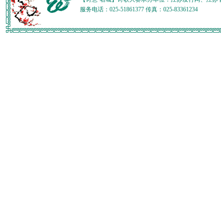
服务电话：025-51861377 传真：025-83361234