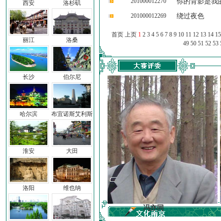
201000012270
你的背影是我
西安
洛杉矶
201000012269
绕过夜色
首页 上页
1
2
3
4
5
6
7
8
9
10
11
12
13
14
15
丽江
洛桑
49
50
51
52
53
长沙
伯尔尼
哈尔滨
布宜诺斯艾利斯
淮安
大田
洛阳
维也纳
前子
冯亦同