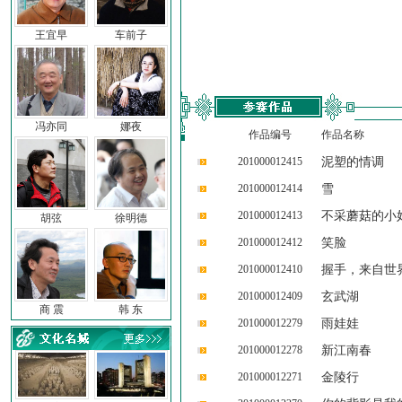
王宜早
车前子
冯亦同
娜夜
作品编号
作品名称
201000012415
泥塑的情调
201000012414
雪
201000012413
不采蘑菇的小
胡弦
徐明德
201000012412
笑脸
201000012410
握手，来自世
201000012409
玄武湖
商 震
韩 东
201000012279
雨娃娃
201000012278
新江南春
201000012271
金陵行