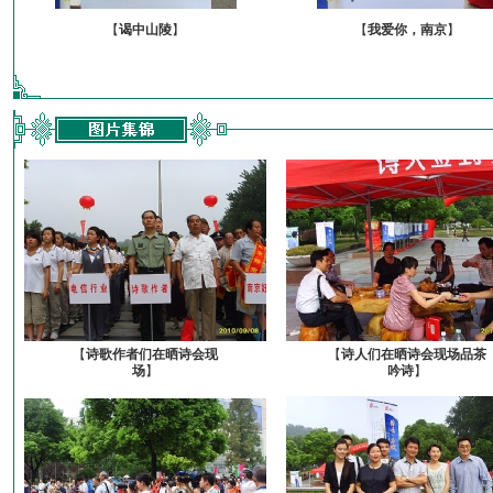
【
谒中山陵
】
【
我爱你，南京
】
【
诗歌作者们在晒诗会现
【
诗人们在晒诗会现场品茶
场
】
吟诗
】