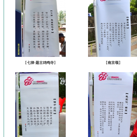
【
七律·题古鸡鸣寺
】
【
南京颂
】