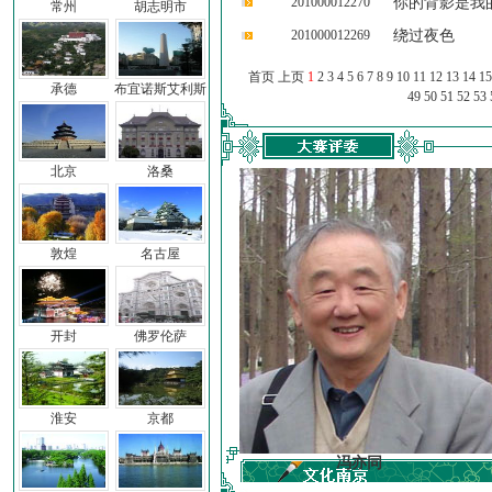
201000012270
你的背影是我
常州
胡志明市
201000012269
绕过夜色
首页 上页
1
2
3
4
5
6
7
8
9
10
11
12
13
14
15
承德
布宜诺斯艾利斯
49
50
51
52
53
北京
洛桑
敦煌
名古屋
开封
佛罗伦萨
淮安
京都
车前子
冯亦同