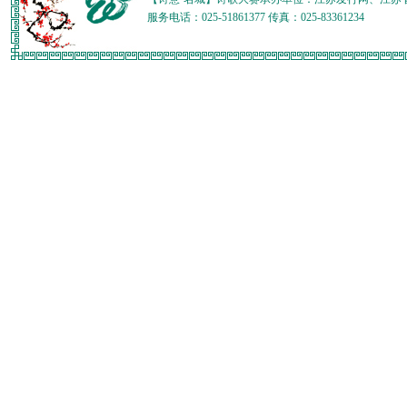
服务电话：025-51861377 传真：025-83361234