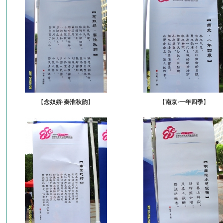
【
念奴娇·秦淮秋韵
】
【
南京·一年四季
】