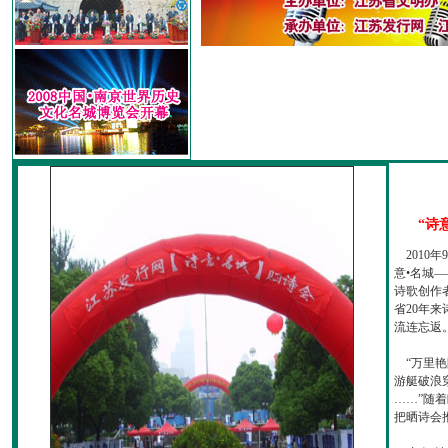
“诗
2010
意•名城—
诗歌创作
省20年
流连忘返
“万里艳
游艇破浪
……”随
把晒诗会