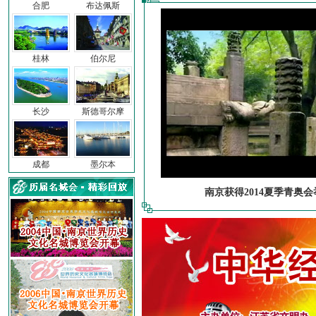
合肥
布达佩斯
桂林
伯尔尼
长沙
斯德哥尔摩
成都
墨尔本
南京获得2014夏季青奥