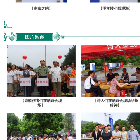
【
南京之约
】
【
明孝陵小憩观海
】
【
诗歌作者们在晒诗会现
【
诗人们在晒诗会现场品茶
场
】
吟诗
】