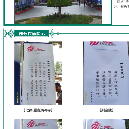
这次“诗
办、省教育厅
【
七律·题古鸡鸣寺
】
【
到金陵
】