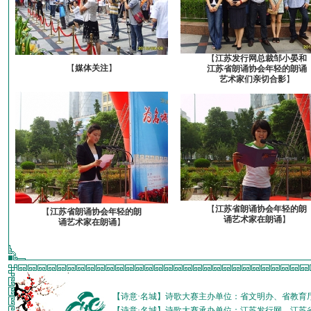
【
江苏发行网总裁邹小晏和
【
媒体关注
】
江苏省朗诵协会年轻的朗诵
艺术家们亲切合影
】
【
江苏省朗诵协会年轻的朗
【
江苏省朗诵协会年轻的朗
诵艺术家在朗诵
】
诵艺术家在朗诵
】
【诗意·名城】诗歌大赛主办单位：省文明办、省教育
【诗意·名城】诗歌大赛承办单位：江苏发行网、江苏