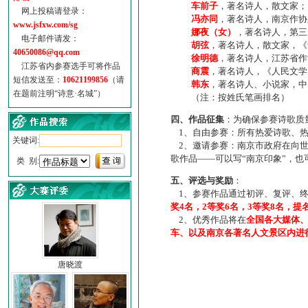
车前子
，著名诗人，散文家；
网上投稿请登录：
冯亦同
，著名诗人，南京作协
www.jsfxw.com/sg
娜夜（女）
，著名诗人，第三
电子邮件请发：
胡弦
，著名诗人，散文家，《诗
40650086@qq.com
徐明德
，著名诗人，江苏省作
江苏省内参赛选手可将作品
商震
，著名诗人，《人民文学
短信发送至：
10621199856
（请
韩东
，著名诗人、小说家，中
在题前注明“诗意·名城”）
（注：按姓氏笔画排名）
四、作品征集
：为确保参赛诗歌质
1、自由参赛：所有热爱诗歌、热
关键词:
2、邀请参赛：南京市政府在向世
歌作品——可以写“南京印象”，
类 别:
五、评选与奖励
：
1、参赛作品通过初评、复评、终
奖4名，2等奖6名，3等奖8名，提
2、优秀作品将在
全国各大媒体
车、以及南京各著名人文景区内进
唐晓渡