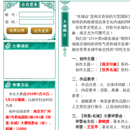
帐 号：
“名城会”是南京首创的大型国际
独有的风格展现自身文化内涵的同
密 码：
在世界文明史上，诗歌与名城向来
象，南京尤为可圈可点！
我们在“2010•第4届名城会”
城南京独特的诗性气质和城市发展
她在世界名城中标志性的“诗性文
一、创作主题
：
创作主题一：【
南京印象
】系列
创作主题二：【
世界名城
】系列
·
诗意名城·获奖名单
二、作品要求
：
·
【诗意·名城】地铁展示作...
1、作品分类：A、古体诗词赋；
·
诗意名城·地铁时间
2、内容要求：清新，典雅，贴近
·
地铁完美呈现【诗意·名城...
本次大赛
自2010年5月26日—
参赛；
·
参赛作品多达5000多首
9月26日截稿，
以稿件到达时间
3、篇幅要求：每首参赛作品限1
·
“诗意·名城”晒诗会
为准：
人文景区进行展示，让流动的诗歌
·
特别通知--致广大诗词爱好...
稿件信函请寄：
南京市广州
三、【诗意•名城】大赛评委会
：
路5号君临国际2栋1803座《诗
评委会主任：
唐晓渡
，著名诗人
意·名城》大赛组委会（收），
评委：
王宜早
，著名诗人、书法
邮编：210008