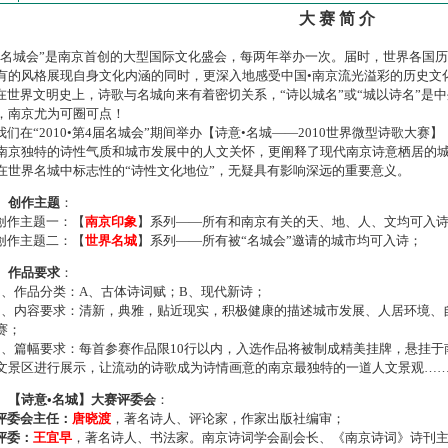
大 赛 简 介
名城会”是南京首创的大型国际文化盛会，每两年举办一次。届时，世界各国
有的风格展现自身文化内涵的同时，更深入地感受中国•南京流光溢彩的历史文
世界文明史上，诗歌与名城向来有着密切关系，“诗以城名”或“城以诗名”是
，南京尤为可圈可点！
们在“2010•第4届名城会”期间举办【诗意•名城——2010世界微型诗歌大
南京独特的诗性气质和城市发展中的人文关怀，更阐释了现代南京诗意栖居的
在世界名城中标志性的“诗性文化地位”，无疑具有影响深远的重要意义。
、创作主题
：
作主题一：【
南京印象
】系列——所有和南京有关的天、地、人、文均可入
作主题二：【
世界名城
】系列——所有被“名城会”邀请的城市均可入诗；
、作品要求
：
、作品分类：A、古体诗词赋；B、现代新诗；
、内容要求：清新，典雅，贴近现实，积极健康的描述城市发展、人居环境、
赛；
、篇幅要求：每首参赛作品限10行以内，入选作品将被制成精美挂牌，悬挂于
文景区进行展示，让流动的诗歌成为诗情画意的南京最独特的一道人文景观…
、【诗意•名城】大赛评委会
：
评委会主任：
唐晓渡
，著名诗人、评论家，作家出版社编审；
评委：
王宜早
，著名诗人、书法家。南京诗词学会副会长、《南京诗词》诗刊