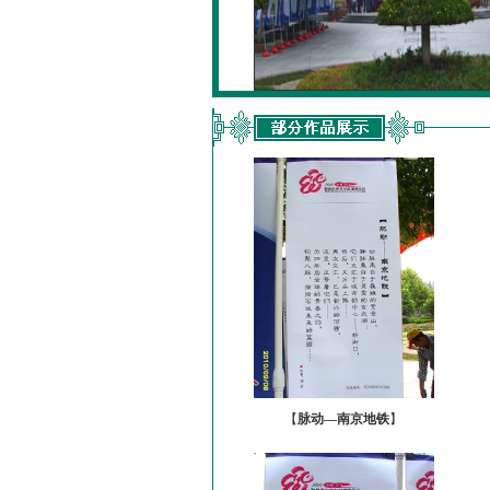
【
脉动—南京地铁
】