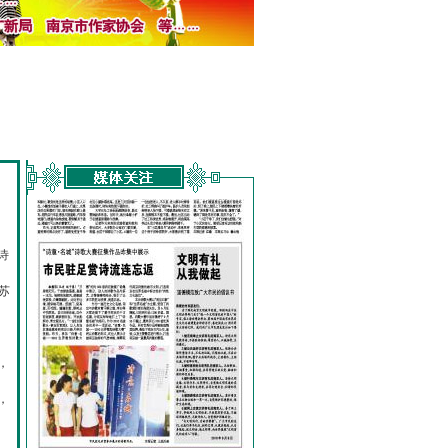
诗
的
苏
，
，
，