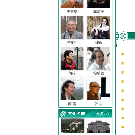
王宜早
车前子
冯亦同
娜夜
胡弦
徐明德
商 震
韩 东