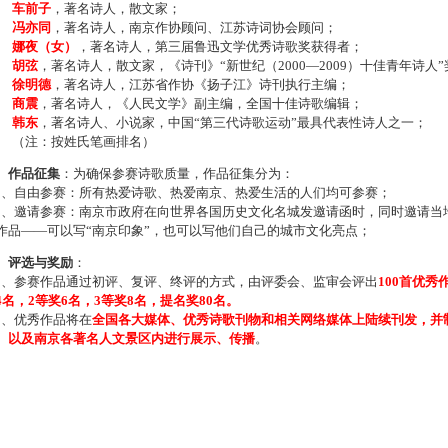
车前子
，著名诗人，散文家；
冯亦同
，著名诗人，南京作协顾问、江苏诗词协会顾问；
娜夜（女）
，著名诗人，第三届鲁迅文学优秀诗歌奖获得者；
胡弦
，著名诗人，散文家，《诗刊》“新世纪（2000—2009）十佳青年诗人
徐明德
，著名诗人，江苏省作协《扬子江》诗刊执行主编；
商震
，著名诗人，《人民文学》副主编，全国十佳诗歌编辑；
韩东
，著名诗人、小说家，中国“第三代诗歌运动”最具代表性诗人之一；
注：按姓氏笔画排名）
、作品征集
：为确保参赛诗歌质量，作品征集分为：
、自由参赛：所有热爱诗歌、热爱南京、热爱生活的人们均可参赛；
、邀请参赛：南京市政府在向世界各国历史文化名城发邀请函时，同时邀请当地
作品——可以写“南京印象”，也可以写他们自己的城市文化亮点；
、评选与奖励
：
、参赛作品通过初评、复评、终评的方式，由评委会、监审会评出
100首优秀
4名，2等奖6名，3等奖8名，提名奖80名。
、优秀作品将在
全国各大媒体、优秀诗歌刊物和相关网络媒体上陆续刊发，并
、以及南京各著名人文景区内进行展示、传播
。