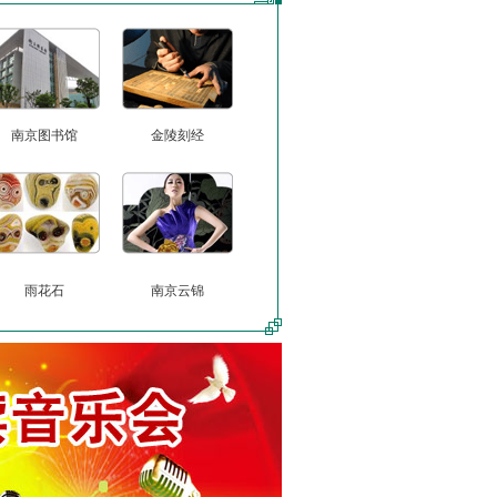
南京图书馆
金陵刻经
雨花石
南京云锦