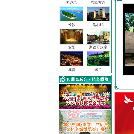
哈尔滨
布隆方丹
长沙
洛杉矶
安阳
斯德哥尔摩
成都
米兰