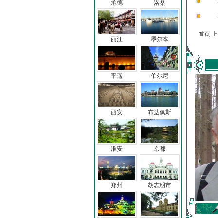
承德
洛桑
首页 
丽江
墨尔本
平遥
伯尔尼
西安
布达佩斯
淮安
京都
郑州
胡志明市
车前子
冯