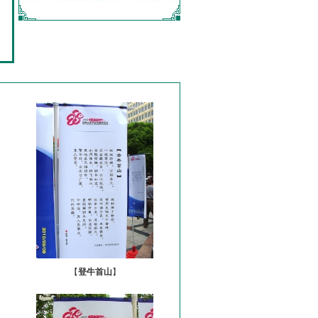
【
登牛首山
】