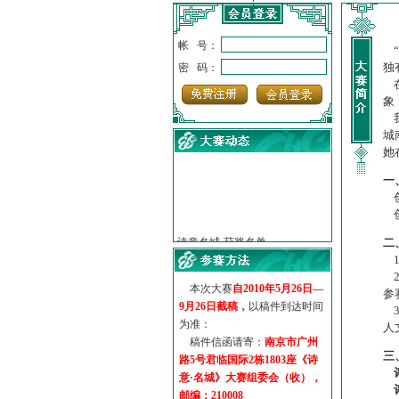
帐 号：
“
独
密 码：
在
象
我
城
她
一
创
·
诗意名城·获奖名单
创
·
【诗意·名城】地铁展示作...
二
·
诗意名城·地铁时间
1
·
地铁完美呈现【诗意·名城...
2
·
参赛作品多达5000多首
本次大赛
自2010年5月26日—
参
·
“诗意·名城”晒诗会
9月26日截稿，
以稿件到达时间
3
为准：
·
特别通知--致广大诗词爱好...
人
稿件信函请寄：
南京市广州
三
路5号君临国际2栋1803座《诗
意·名城》大赛组委会（收），
邮编：210008