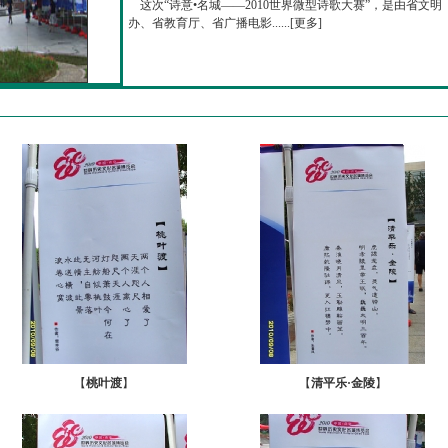
这次“诗意•名城——2010世界微型诗歌大赛”，是由省文明
办、省教育厅、省广播电影......[
更多
]
【
桃叶渡
】
【
清平乐·金陵
】