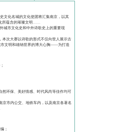
历史文化名城的文化使团将汇集南京，以其
化所蕴含的璀璨文明……
中外城市文化史和中外诗歌史上的重要现
赛】，本次大赛以诗歌的形式不仅向世人展示古
城市文明和雄纳世界的博大心胸——为打造
诗；
自然环保、美好情感、时代风尚等佳作均可
南京市内公交、地铁车内，以及南京各著名
…
主编；