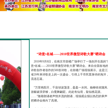
“诗意•名城——2010世界微型诗歌大赛”晒诗会
2010年9月8日，在南京市鼓楼广场举行了一场别开生面的“
意•名城——2010世界微型诗歌大赛”晒诗会。来自全国各地
诗歌创作者创作的500首诗歌，在鼓楼广场现场展示。这是江
省20年来诗歌史上的一次盛会，引得上千市民置身诗的海洋
流连忘返。
“万里艳阳天，千亩绿波荡漾，盈盈一水间。杨柳依依随风
游艇破浪穿梭，白鹭舞翩跹。此处有仙境，疑似桃花源。
……”随着朗诵者声情并茂的朗诵，现场观众报以热烈的掌声
把晒诗会推向了高潮。