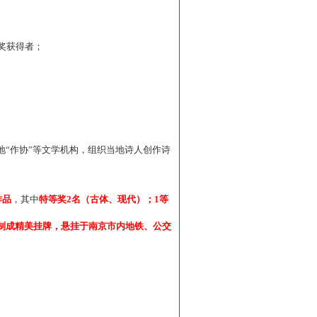
”奖获得者；
“作协”等文学机构，组织当地诗人创作诗
作品
，其中
特等奖2名（古体、现代）；1等
制成精美挂牌，悬挂于南京市内地铁、公交