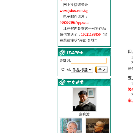
网上投稿请登录：
www.jsfxw.com/sg
电子邮件请发：
40650086@qq.com
江苏省内参赛选手可将作品
短信发送至：
10621199856
（请
在题前注明“诗意·名城”）
（
四
1
关键词:
2
歌
类 别:
五
1
奖
2
车
唐晓渡