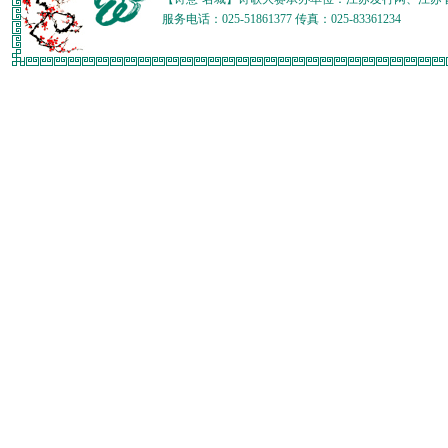
服务电话：025-51861377 传真：025-83361234