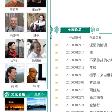
王宜早
车前子
冯亦同
娜夜
作品编号
作品名称
201000012415
泥塑的情调
201000012414
雪
201000012413
不采蘑菇的小
胡弦
徐明德
201000012412
笑脸
201000012410
握手，来自世
201000012409
玄武湖
商 震
韩 东
201000012279
雨娃娃
201000012278
新江南春
201000012271
金陵行