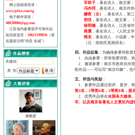
车前子
，著名诗人，散文家；
网上投稿请登录：
冯亦同
，著名诗人，南京作协
www.jsfxw.com/sg
娜夜（女）
，著名诗人，第三
电子邮件请发：
胡弦
，著名诗人，散文家，《诗
40650086@qq.com
徐明德
，著名诗人，江苏省作
江苏省内参赛选手可将作品
商震
，著名诗人，《人民文学
短信发送至：
10621199856
（请
韩东
，著名诗人、小说家，中
在题前注明“诗意·名城”）
（注：按姓氏笔画排名）
四、作品征集
：为确保参赛诗歌质
1、自由参赛：所有热爱诗歌、热
关键词:
2、邀请参赛：南京市政府在向世
歌作品——可以写“南京印象”，
类 别:
五、评选与奖励
：
1、参赛作品通过初评、复评、终
奖4名，2等奖6名，3等奖8名，提
2、优秀作品将在
全国各大媒体
车、以及南京各著名人文景区内进
唐晓渡