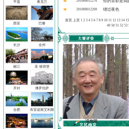
201000012270
你的背影是我
平遥
奥克兰
201000012269
绕过夜色
首页 上页
1
2
3
4
5
6
7
8
9
10
11
12
13
14
15
西安
巴黎
49
50
51
52
53
长沙
全州
丽江
圣·彼得堡
开封
佛罗伦萨
合肥
布宜诺斯艾利斯
车前子
冯亦同