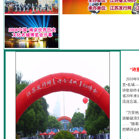
“诗
2010
意•名城—
诗歌创作
省20年
流连忘返
“万里艳
游艇破浪
……”随
把晒诗会