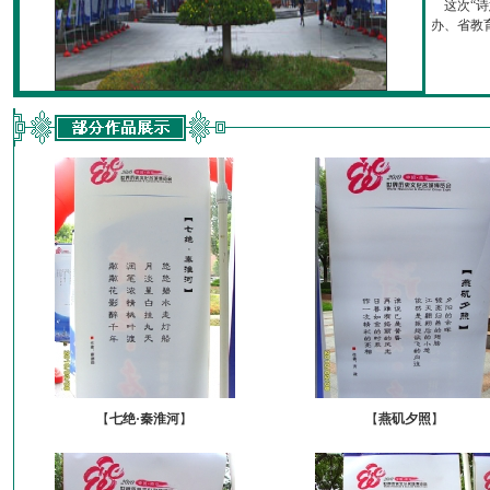
这次“诗
办、省教育厅
【
七绝·秦淮河
】
【
燕矶夕照
】