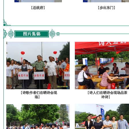
【
总统府
】
【
步出东门
】
【
诗歌作者们在晒诗会现
【
诗人们在晒诗会现场品茶
场
】
吟诗
】