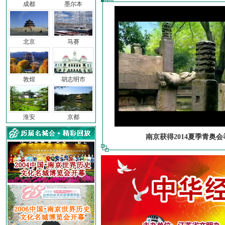
成都
墨尔本
北京
马赛
敦煌
胡志明市
淮安
京都
南京获得2014夏季青奥