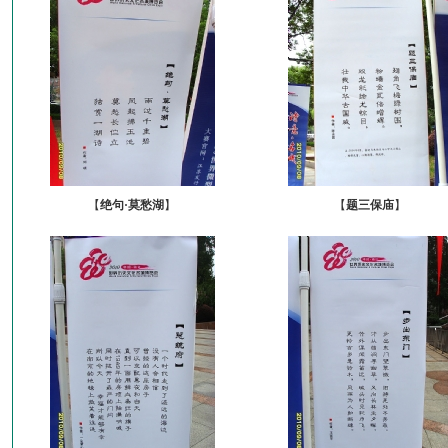
【
绝句·莫愁湖
】
【
题三保庙
】