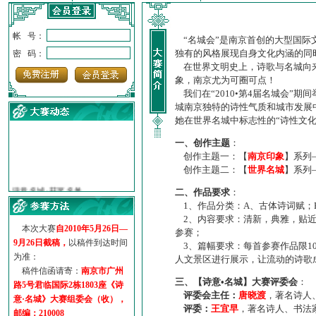
帐 号：
“名城会”是南京首创的大型国际
独有的风格展现自身文化内涵的同
密 码：
在世界文明史上，诗歌与名城向来
象，南京尤为可圈可点！
我们在“2010•第4届名城会”
城南京独特的诗性气质和城市发展
她在世界名城中标志性的“诗性文
一、创作主题
：
创作主题一：【
南京印象
】系列
创作主题二：【
世界名城
】系列
·
诗意名城·获奖名单
·
【诗意·名城】地铁展示作...
二、作品要求
：
·
诗意名城·地铁时间
1、作品分类：A、古体诗词赋；
2、内容要求：清新，典雅，贴近
·
地铁完美呈现【诗意·名城...
本次大赛
自2010年5月26日—
参赛；
·
参赛作品多达5000多首
9月26日截稿，
以稿件到达时间
3、篇幅要求：每首参赛作品限1
·
“诗意·名城”晒诗会
为准：
人文景区进行展示，让流动的诗歌
·
特别通知--致广大诗词爱好...
稿件信函请寄：
南京市广州
三、【诗意•名城】大赛评委会
：
路5号君临国际2栋1803座《诗
评委会主任：
唐晓渡
，著名诗人
意·名城》大赛组委会（收），
评委：
王宜早
，著名诗人、书法
邮编：210008