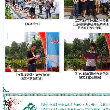
【
江苏发行网总裁邹小晏和
【
媒体关注
】
江苏省朗诵协会年轻的朗诵
艺术家们亲切合影
】
【
江苏省朗诵协会年轻的朗
【
江苏省朗诵协会年轻的朗
诵艺术家在朗诵
】
诵艺术家在朗诵
】
【诗意·名城】诗歌大赛主办单位：省文明办、省教育
【诗意·名城】诗歌大赛承办单位：江苏发行网、江苏