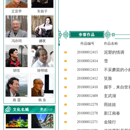
王宜早
车前子
冯亦同
娜夜
作品编号
作品名称
201000012415
泥塑的情调
201000012414
雪
201000012413
不采蘑菇的小
胡弦
徐明德
201000012412
笑脸
201000012410
握手，来自世
201000012409
玄武湖
商 震
韩 东
201000012279
雨娃娃
201000012278
新江南春
201000012271
金陵行