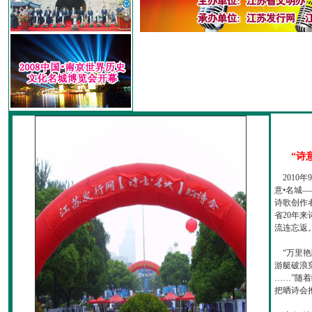
“诗
2010
意•名城—
诗歌创作
省20年
流连忘返
“万里艳
游艇破浪
……”随
把晒诗会