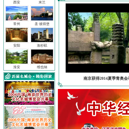
西安
米兰
常州
圣·彼得堡
安阳
洛杉矶
淮安
维也纳
南京获得2014夏季青奥