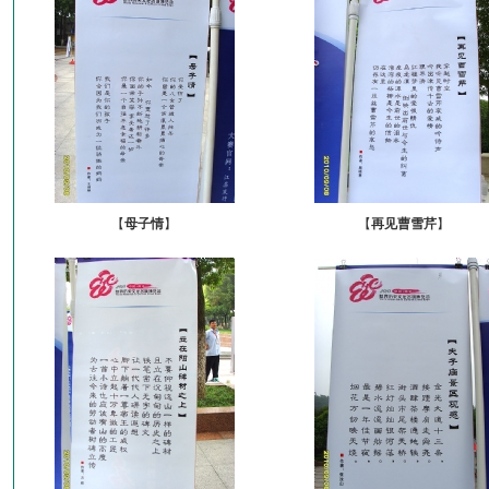
【
母子情
】
【
再见曹雪芹
】