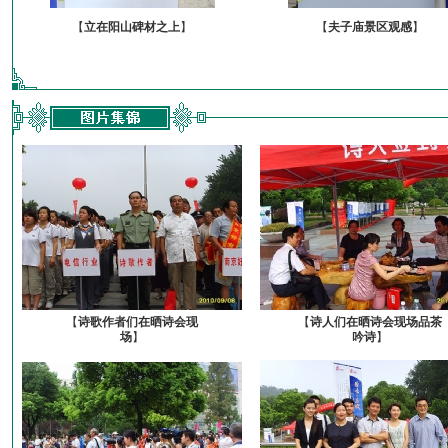
【
立在阳山碑材之上
】
【
夫子庙景区观感
】
【
诗歌作者们在晒诗会现
【
诗人们在晒诗会现场品茶
场
】
吟诗
】