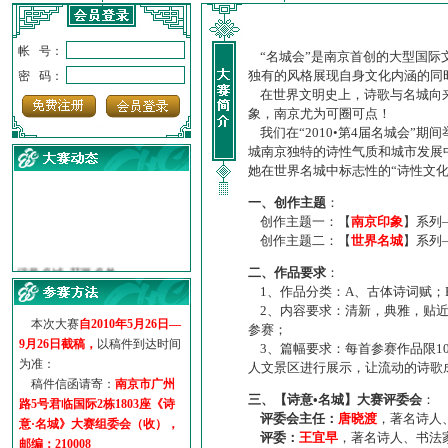
帐 号：
“名城会”是南京首创的大型国际
独有的风格展现自身文化内涵的同
密 码：
在世界文明史上，诗歌与名城向来
象，南京尤为可圈可点！
我们在“2010•第4届名城会”
城南京独特的诗性气质和城市发展
她在世界名城中标志性的“诗性文
一、创作主题
：
创作主题一：【
南京印象
】系列
创作主题二：【
世界名城
】系列
·
诗意名城·获奖名单
·
【诗意·名城】地铁展示作...
二、作品要求
：
1、作品分类：A、古体诗词赋；
·
诗意名城·地铁时间
2、内容要求：清新，典雅，贴近
·
地铁完美呈现【诗意·名城...
本次大赛
自2010年5月26日—
参赛；
·
参赛作品多达5000多首
9月26日截稿，
以稿件到达时间
3、篇幅要求：每首参赛作品限1
·
“诗意·名城”晒诗会
为准：
人文景区进行展示，让流动的诗歌
·
特别通知--致广大诗词爱好...
稿件信函请寄：
南京市广州
三、【诗意•名城】大赛评委会
：
路5号君临国际2栋1803座《诗
评委会主任：
唐晓渡
，著名诗人
意·名城》大赛组委会（收），
评委：
王宜早
，著名诗人、书法
邮编：210008