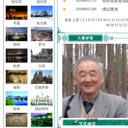
201000012270
你的背影是我
哈尔滨
伯尔尼
201000012269
绕过夜色
首页 上页
1
2
3
4
5
6
7
8
9
10
11
12
13
14
15
平遥
名古屋
49
50
51
52
53
郑州
罗马
杭州
大田
洛阳
巴塞罗那
桂林
胡志明市
车前子
冯亦同