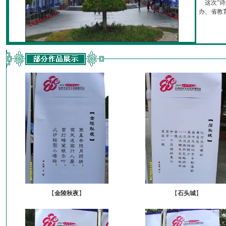
这次“诗
办、省教育厅
【
金陵秋夜
】
【
石头城
】