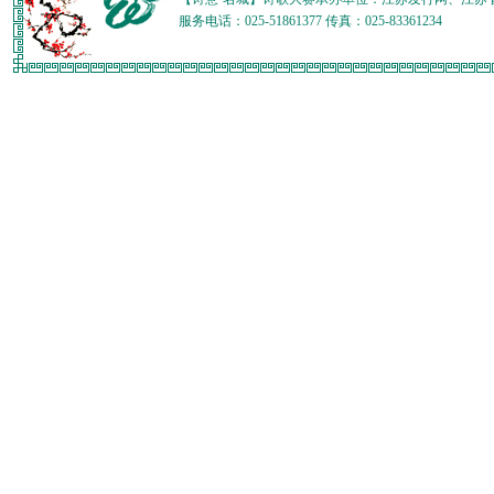
服务电话：025-51861377 传真：025-83361234