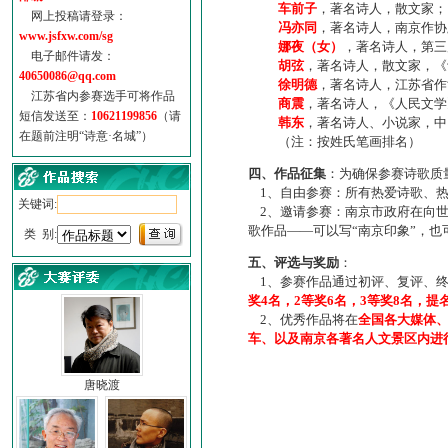
车前子
，著名诗人，散文家；
网上投稿请登录：
冯亦同
，著名诗人，南京作协
www.jsfxw.com/sg
娜夜（女）
，著名诗人，第三
电子邮件请发：
胡弦
，著名诗人，散文家，《诗
40650086@qq.com
徐明德
，著名诗人，江苏省作
江苏省内参赛选手可将作品
商震
，著名诗人，《人民文学
短信发送至：
10621199856
（请
韩东
，著名诗人、小说家，中
在题前注明“诗意·名城”）
（注：按姓氏笔画排名）
四、作品征集
：为确保参赛诗歌质
1、自由参赛：所有热爱诗歌、热
关键词:
2、邀请参赛：南京市政府在向世
歌作品——可以写“南京印象”，
类 别:
五、评选与奖励
：
1、参赛作品通过初评、复评、终
奖4名，2等奖6名，3等奖8名，提
2、优秀作品将在
全国各大媒体
车、以及南京各著名人文景区内进
唐晓渡