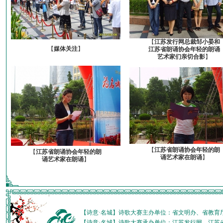
【
江苏发行网总裁邹小晏和
【
媒体关注
】
江苏省朗诵协会年轻的朗诵
艺术家们亲切合影
】
【
江苏省朗诵协会年轻的朗
【
江苏省朗诵协会年轻的朗
诵艺术家在朗诵
】
诵艺术家在朗诵
】
【诗意·名城】诗歌大赛主办单位：省文明办、省教育
【诗意·名城】诗歌大赛承办单位：江苏发行网、江苏