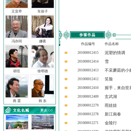
王宜早
车前子
冯亦同
娜夜
作品编号
作品名称
201000012415
泥塑的情调
201000012414
雪
201000012413
不采蘑菇的小
胡弦
徐明德
201000012412
笑脸
201000012410
握手，来自世
201000012409
玄武湖
商 震
韩 东
201000012279
雨娃娃
201000012278
新江南春
201000012271
金陵行