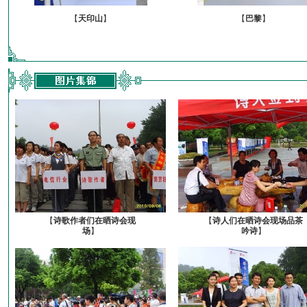
【
天印山
】
【
巴黎
】
【
诗歌作者们在晒诗会现
【
诗人们在晒诗会现场品茶
场
】
吟诗
】