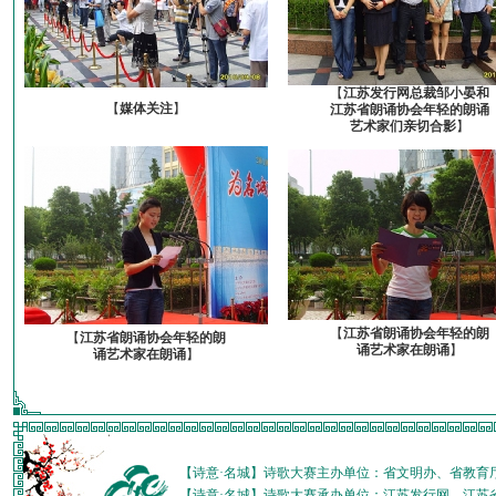
【
江苏发行网总裁邹小晏和
【
媒体关注
】
江苏省朗诵协会年轻的朗诵
艺术家们亲切合影
】
【
江苏省朗诵协会年轻的朗
【
江苏省朗诵协会年轻的朗
诵艺术家在朗诵
】
诵艺术家在朗诵
】
【诗意·名城】诗歌大赛主办单位：省文明办、省教育
【诗意·名城】诗歌大赛承办单位：江苏发行网、江苏