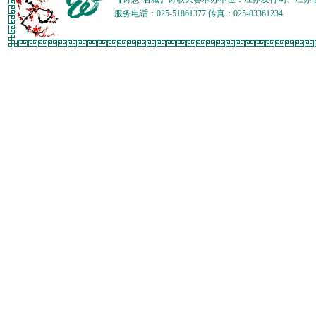
服务电话：025-51861377 传真：025-83361234