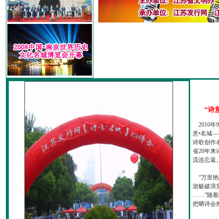
“诗
2010
意•名城—
诗歌创作
省20年
流连忘返
“万里艳
游艇破浪
……”随
把晒诗会