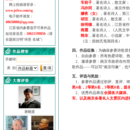
车前子
，著名诗人，散文家；
网上投稿请登录：
冯亦同
，著名诗人，南京作协
www.jsfxw.com/sg
娜夜（女）
，著名诗人，第三
电子邮件请发：
胡弦
，著名诗人，散文家，《诗
40650086@qq.com
徐明德
，著名诗人，江苏省作
江苏省内参赛选手可将作品
商震
，著名诗人，《人民文学
短信发送至：
10621199856
（请
韩东
，著名诗人、小说家，中
在题前注明“诗意·名城”）
（注：按姓氏笔画排名）
四、作品征集
：为确保参赛诗歌质
1、自由参赛：所有热爱诗歌、热
关键词:
2、邀请参赛：南京市政府在向世
歌作品——可以写“南京印象”，
类 别:
五、评选与奖励
：
1、参赛作品通过初评、复评、终
奖4名，2等奖6名，3等奖8名，提
2、优秀作品将在
全国各大媒体
车、以及南京各著名人文景区内进
唐晓渡