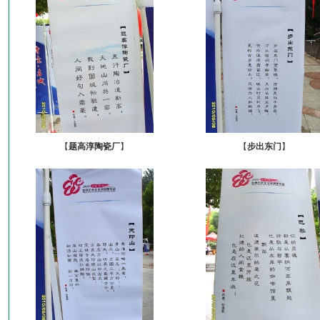
【
题高淳陶瓷厂
】
【
步出东门
】