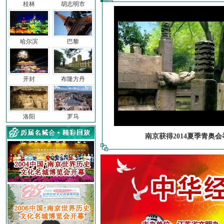
桂林
胡志明市
哈尔滨
巴黎
开封
布隆方丹
洛阳
罗马
南京获得2014夏季青奥