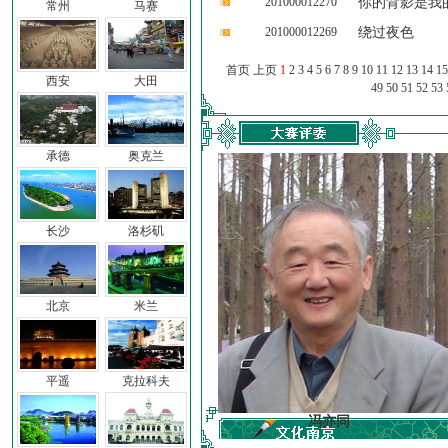
201000012270
你的背影是我
常州
马赛
201000012269
绕过夜色
首页 上页
1
2
3
4
5
6
7
8
9
10
11
12
13
14
15
西安
大田
49
50
51
52
53
承德
奥克兰
长沙
洛杉矶
北京
米兰
平遥
克拉科夫
车前子
冯亦同