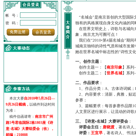
帐 号：
“名城会”是南京首创的大型国际
独有的风格展现自身文化内涵的同
密 码：
在世界文明史上，诗歌与名城向来
象，南京尤为可圈可点！
我们在“2010•第4届名城会”
城南京独特的诗性气质和城市发展
她在世界名城中标志性的“诗性文
一、创作主题
：
创作主题一：【
南京印象
】系列
创作主题二：【
世界名城
】系列
·
诗意名城·获奖名单
二、作品要求
：
·
【诗意·名城】地铁展示作...
1、作品分类：A、古体诗词赋；
·
诗意名城·地铁时间
2、内容要求：清新，典雅，贴近
·
地铁完美呈现【诗意·名城...
本次大赛
自2010年5月26日—
参赛；
·
参赛作品多达5000多首
9月26日截稿，
以稿件到达时间
3、篇幅要求：每首参赛作品限1
·
“诗意·名城”晒诗会
为准：
人文景区进行展示，让流动的诗歌
·
特别通知--致广大诗词爱好...
稿件信函请寄：
南京市广州
三、【诗意•名城】大赛评委会
：
路5号君临国际2栋1803座《诗
评委会主任：
唐晓渡
，著名诗人
意·名城》大赛组委会（收），
评委：
王宜早
，著名诗人、书法
邮编：210008