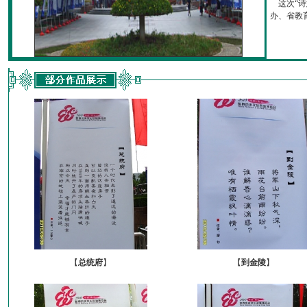
这次“诗
办、省教育厅
【
总统府
】
【
到金陵
】